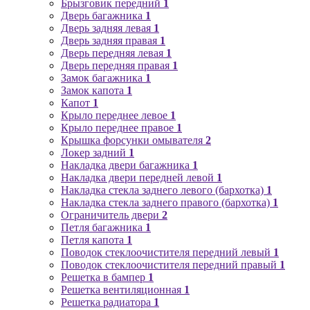
Брызговик передний
1
Дверь багажника
1
Дверь задняя левая
1
Дверь задняя правая
1
Дверь передняя левая
1
Дверь передняя правая
1
Замок багажника
1
Замок капота
1
Капот
1
Крыло переднее левое
1
Крыло переднее правое
1
Крышка форсунки омывателя
2
Локер задний
1
Накладка двери багажника
1
Накладка двери передней левой
1
Накладка стекла заднего левого (бархотка)
1
Накладка стекла заднего правого (бархотка)
1
Ограничитель двери
2
Петля багажника
1
Петля капота
1
Поводок стеклоочистителя передний левый
1
Поводок стеклоочистителя передний правый
1
Решетка в бампер
1
Решетка вентиляционная
1
Решетка радиатора
1