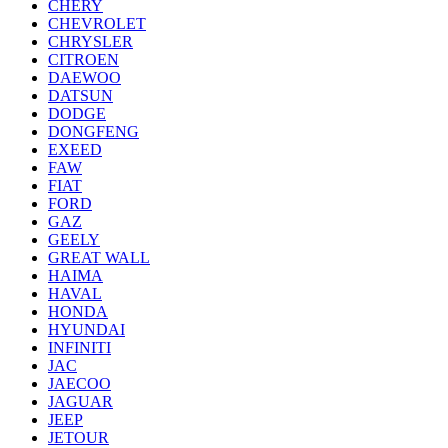
CHERY
CHEVROLET
CHRYSLER
CITROEN
DAEWOO
DATSUN
DODGE
DONGFENG
EXEED
FAW
FIAT
FORD
GAZ
GEELY
GREAT WALL
HAIMA
HAVAL
HONDA
HYUNDAI
INFINITI
JAC
JAECOO
JAGUAR
JEEP
JETOUR