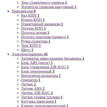
Трос стояночного тормоза
2
Усилитель тормозов вакуумный
1
Трансмиссия
9
Вал КПП
1
Кулиса КПП
1
Планетарный маханизм
1
Поддон КПП
1
Полуось задняя
1
Полуось передняя (привод)
1
Ручка селектора
1
Трос КПП
1
Шрус
1
Электрооснащение
41
Активатор замка крышки багажника
1
Блок ABS (насос)
1
Блок управления AIR BAG
1
Блок электронный
3
Вентилятор радиатора
1
Генератор
1
Датчик
2
Датчик ABS
2
Датчик AIR BAG
2
Датчик уровня топлива
1
Катушка зажигания
1
Клапан электромагнитный
1