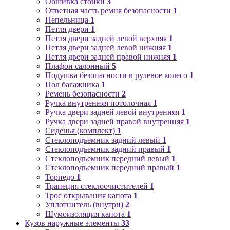
Обшивка стойки
3
Ответная часть ремня безопасности
1
Пепельница
1
Петля двери
1
Петля двери задней левой верхняя
1
Петля двери задней левой нижняя
1
Петля двери задней правой нижняя
1
Плафон салонный
5
Подушка безопасности в рулевое колесо
1
Пол багажника
1
Ремень безопасности
2
Ручка внутренняя потолочная
1
Ручка двери задней левой внутренняя
1
Ручка двери задней правой внутренняя
1
Сиденья (комплект)
1
Стеклоподъемник задний левый
1
Стеклоподъемник задний правый
1
Стеклоподъемник передний левый
1
Стеклоподъемник передний правый
1
Торпедо
1
Трапеция стеклоочистителей
1
Трос открывания капота
1
Уплотнитель (внутри)
2
Шумоизоляция капота
1
Кузов наружные элементы
33