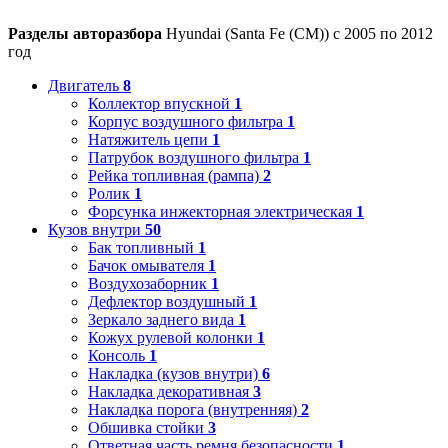
Разделы авторазбора
Hyundai (Santa Fe (CM)) с 2005 по 2012
год
Двигатель
8
Коллектор впускной
1
Корпус воздушного фильтра
1
Натяжитель цепи
1
Патрубок воздушного фильтра
1
Рейка топливная (рампа)
2
Ролик
1
Форсунка инжекторная электрическая
1
Кузов внутри
50
Бак топливный
1
Бачок омывателя
1
Воздухозаборник
1
Дефлектор воздушный
1
Зеркало заднего вида
1
Кожух рулевой колонки
1
Консоль
1
Накладка (кузов внутри)
6
Накладка декоративная
3
Накладка порога (внутренняя)
2
Обшивка стойки
3
Ответная часть ремня безопасности
1