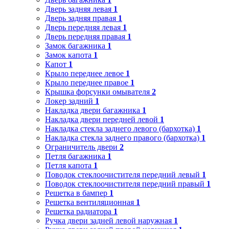
Дверь задняя левая
1
Дверь задняя правая
1
Дверь передняя левая
1
Дверь передняя правая
1
Замок багажника
1
Замок капота
1
Капот
1
Крыло переднее левое
1
Крыло переднее правое
1
Крышка форсунки омывателя
2
Локер задний
1
Накладка двери багажника
1
Накладка двери передней левой
1
Накладка стекла заднего левого (бархотка)
1
Накладка стекла заднего правого (бархотка)
1
Ограничитель двери
2
Петля багажника
1
Петля капота
1
Поводок стеклоочистителя передний левый
1
Поводок стеклоочистителя передний правый
1
Решетка в бампер
1
Решетка вентиляционная
1
Решетка радиатора
1
Ручка двери задней левой наружная
1