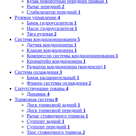
Кулак поворотный передний правый
1
Рычаг передний
2
Стабилизатор передний
1
Рулевое управление
4
Бачок гидроусилителя
1
Насос гидроусилителя
1
Тяга рулевая
2
Система кондиционирования
5
Датчик кондиционера
1
Клапан кондиционера
1
Компрессор системы кондиционирования
1
Кронштейн кондиционера
1
Радиатор кондиционера (конденсер)
1
Система охлаждения
3
Бачок расширительный
1
Фланец системы охлаждения
2
Сопутствующие товары
4
Динамик
4
Тормозная система
8
Диск тормозной задний
1
Диск тормозной передний
1
Рычаг стояночного тормоза
1
Суппорт задний
1
Суппорт передний
1
Трос стояночного тормоза
2