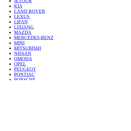
JETOUR
KIA
LAND ROVER
LEXUS
LIFAN
LIXIANG
MAZDA
MERCEDES-BENZ
MINI
MITSUBISHI
NISSAN
OMODA
OPEL
PEUGEOT
PONTIAC
PORSCHE
RENAULT
SAAB
SEAT
SKODA
SSANG YONG
SUBARU
SUZUKI
TANK
TOYOTA