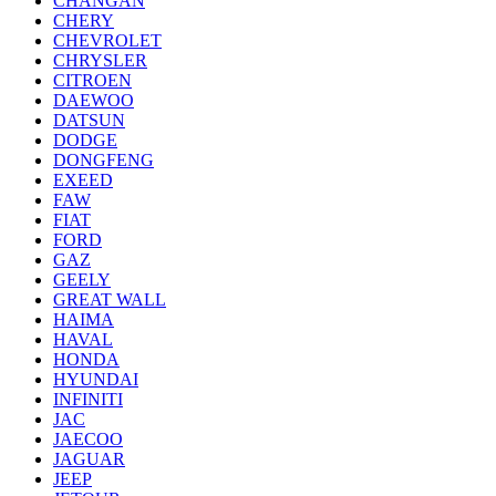
CHANGAN
CHERY
CHEVROLET
CHRYSLER
CITROEN
DAEWOO
DATSUN
DODGE
DONGFENG
EXEED
FAW
FIAT
FORD
GAZ
GEELY
GREAT WALL
HAIMA
HAVAL
HONDA
HYUNDAI
INFINITI
JAC
JAECOO
JAGUAR
JEEP