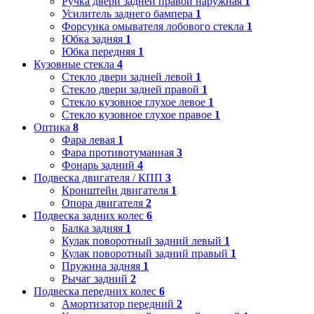
Ручка двери задней правой наружная
1
Усилитель заднего бампера
1
Форсунка омывателя лобового стекла
1
Юбка задняя
1
Юбка передняя
1
Кузовные стекла
4
Стекло двери задней левой
1
Стекло двери задней правой
1
Стекло кузовное глухое левое
1
Стекло кузовное глухое правое
1
Оптика
8
Фара левая
1
Фара противотуманная
3
Фонарь задний
4
Подвеска двигателя / КПП
3
Кронштейн двигателя
1
Опора двигателя
2
Подвеска задних колес
6
Балка задняя
1
Кулак поворотный задний левый
1
Кулак поворотный задний правый
1
Пружина задняя
1
Рычаг задний
2
Подвеска передних колес
6
Амортизатор передний
2