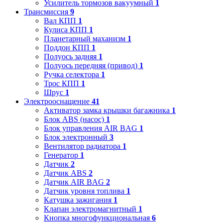
Усилитель тормозов вакуумный
1
Трансмиссия
9
Вал КПП
1
Кулиса КПП
1
Планетарный маханизм
1
Поддон КПП
1
Полуось задняя
1
Полуось передняя (привод)
1
Ручка селектора
1
Трос КПП
1
Шрус
1
Электрооснащение
41
Активатор замка крышки багажника
1
Блок ABS (насос)
1
Блок управления AIR BAG
1
Блок электронный
3
Вентилятор радиатора
1
Генератор
1
Датчик
2
Датчик ABS
2
Датчик AIR BAG
2
Датчик уровня топлива
1
Катушка зажигания
1
Клапан электромагнитный
1
Кнопка многофункциональная
6