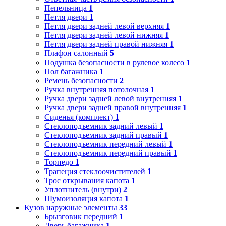
Пепельница
1
Петля двери
1
Петля двери задней левой верхняя
1
Петля двери задней левой нижняя
1
Петля двери задней правой нижняя
1
Плафон салонный
5
Подушка безопасности в рулевое колесо
1
Пол багажника
1
Ремень безопасности
2
Ручка внутренняя потолочная
1
Ручка двери задней левой внутренняя
1
Ручка двери задней правой внутренняя
1
Сиденья (комплект)
1
Стеклоподъемник задний левый
1
Стеклоподъемник задний правый
1
Стеклоподъемник передний левый
1
Стеклоподъемник передний правый
1
Торпедо
1
Трапеция стеклоочистителей
1
Трос открывания капота
1
Уплотнитель (внутри)
2
Шумоизоляция капота
1
Кузов наружные элементы
33
Брызговик передний
1
Дверь багажника
1