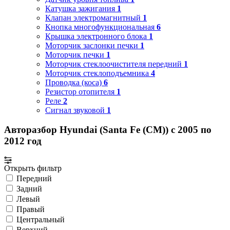
Катушка зажигания
1
Клапан электромагнитный
1
Кнопка многофункциональная
6
Крышка электронного блока
1
Моторчик заслонки печки
1
Моторчик печки
1
Моторчик стеклоочистителя передний
1
Моторчик стеклоподъемника
4
Проводка (коса)
6
Резистор отопителя
1
Реле
2
Сигнал звуковой
1
Авторазбор Hyundai (Santa Fe (CM)) с 2005 по
2012 год
Открыть фильтр
Передний
Задний
Левый
Правый
Центральный
Верхний