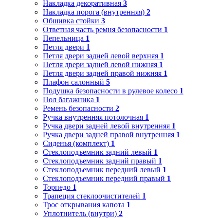
Накладка декоративная
3
Накладка порога (внутренняя)
2
Обшивка стойки
3
Ответная часть ремня безопасности
1
Пепельница
1
Петля двери
1
Петля двери задней левой верхняя
1
Петля двери задней левой нижняя
1
Петля двери задней правой нижняя
1
Плафон салонный
5
Подушка безопасности в рулевое колесо
1
Пол багажника
1
Ремень безопасности
2
Ручка внутренняя потолочная
1
Ручка двери задней левой внутренняя
1
Ручка двери задней правой внутренняя
1
Сиденья (комплект)
1
Стеклоподъемник задний левый
1
Стеклоподъемник задний правый
1
Стеклоподъемник передний левый
1
Стеклоподъемник передний правый
1
Торпедо
1
Трапеция стеклоочистителей
1
Трос открывания капота
1
Уплотнитель (внутри)
2