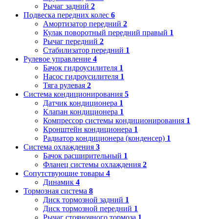
Рычаг задний
2
Подвеска передних колес
6
Амортизатор передний
2
Кулак поворотный передний правый
1
Рычаг передний
2
Стабилизатор передний
1
Рулевое управление
4
Бачок гидроусилителя
1
Насос гидроусилителя
1
Тяга рулевая
2
Система кондиционирования
5
Датчик кондиционера
1
Клапан кондиционера
1
Компрессор системы кондиционирования
1
Кронштейн кондиционера
1
Радиатор кондиционера (конденсер)
1
Система охлаждения
3
Бачок расширительный
1
Фланец системы охлаждения
2
Сопутствующие товары
4
Динамик
4
Тормозная система
8
Диск тормозной задний
1
Диск тормозной передний
1
Рычаг стояночного тормоза
1