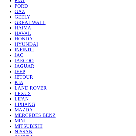
FIAT
FORD
GAZ
GEELY
GREAT WALL
HAIMA
HAVAL
HONDA
HYUNDAI
INFINITI
JAC
JAECOO
JAGUAR
JEEP
JETOUR
KIA
LAND ROVER
LEXUS
LIFAN
LIXIANG
MAZDA
MERCEDES-BENZ
MINI
MITSUBISHI
NISSAN