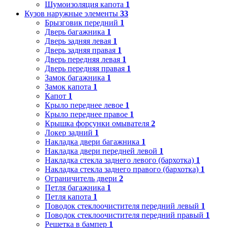
Шумоизоляция капота
1
Кузов наружные элементы
33
Брызговик передний
1
Дверь багажника
1
Дверь задняя левая
1
Дверь задняя правая
1
Дверь передняя левая
1
Дверь передняя правая
1
Замок багажника
1
Замок капота
1
Капот
1
Крыло переднее левое
1
Крыло переднее правое
1
Крышка форсунки омывателя
2
Локер задний
1
Накладка двери багажника
1
Накладка двери передней левой
1
Накладка стекла заднего левого (бархотка)
1
Накладка стекла заднего правого (бархотка)
1
Ограничитель двери
2
Петля багажника
1
Петля капота
1
Поводок стеклоочистителя передний левый
1
Поводок стеклоочистителя передний правый
1
Решетка в бампер
1