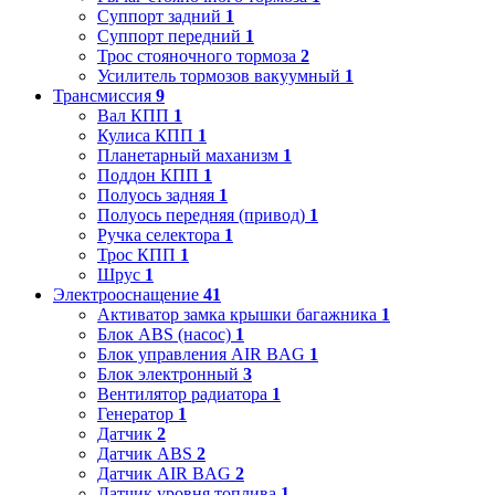
Суппорт задний
1
Суппорт передний
1
Трос стояночного тормоза
2
Усилитель тормозов вакуумный
1
Трансмиссия
9
Вал КПП
1
Кулиса КПП
1
Планетарный маханизм
1
Поддон КПП
1
Полуось задняя
1
Полуось передняя (привод)
1
Ручка селектора
1
Трос КПП
1
Шрус
1
Электрооснащение
41
Активатор замка крышки багажника
1
Блок ABS (насос)
1
Блок управления AIR BAG
1
Блок электронный
3
Вентилятор радиатора
1
Генератор
1
Датчик
2
Датчик ABS
2
Датчик AIR BAG
2
Датчик уровня топлива
1