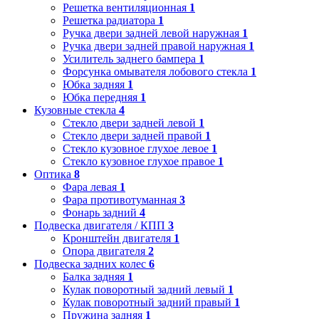
Решетка вентиляционная
1
Решетка радиатора
1
Ручка двери задней левой наружная
1
Ручка двери задней правой наружная
1
Усилитель заднего бампера
1
Форсунка омывателя лобового стекла
1
Юбка задняя
1
Юбка передняя
1
Кузовные стекла
4
Стекло двери задней левой
1
Стекло двери задней правой
1
Стекло кузовное глухое левое
1
Стекло кузовное глухое правое
1
Оптика
8
Фара левая
1
Фара противотуманная
3
Фонарь задний
4
Подвеска двигателя / КПП
3
Кронштейн двигателя
1
Опора двигателя
2
Подвеска задних колес
6
Балка задняя
1
Кулак поворотный задний левый
1
Кулак поворотный задний правый
1
Пружина задняя
1