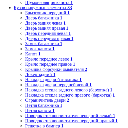
Шумоизоляция капота
1
Кузов наружные элементы
33
Брызговик передний
1
Дверь багажника
1
Дверь задняя левая
1
Дверь задняя правая
1
Дверь передняя левая
1
Дверь передняя правая
1
Замок багажника
1
Замок капота
1
Капот
1
Крыло переднее левое
1
Крыло переднее правое
1
Крышка форсунки омывателя
2
Локер задний
1
Накладка двери багажника
1
Накладка двери передней левой
1
Накладка стекла заднего левого (бархотка)
1
Накладка стекла заднего правого (бархотка)
1
Ограничитель двери
2
Петля багажника
1
Петля капота
1
Поводок стеклоочистителя передний левый
1
Поводок стеклоочистителя передний правый
1
Решетка в бампер
1