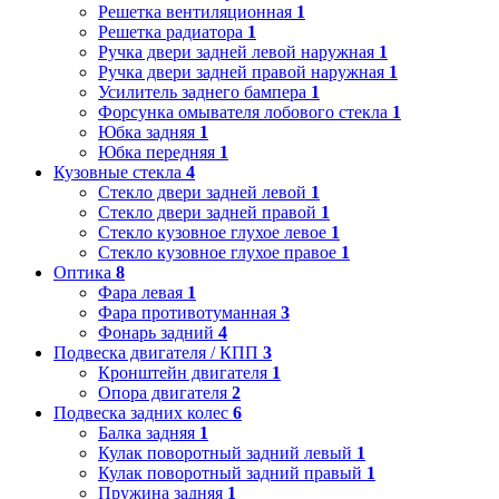
Решетка вентиляционная
1
Решетка радиатора
1
Ручка двери задней левой наружная
1
Ручка двери задней правой наружная
1
Усилитель заднего бампера
1
Форсунка омывателя лобового стекла
1
Юбка задняя
1
Юбка передняя
1
Кузовные стекла
4
Стекло двери задней левой
1
Стекло двери задней правой
1
Стекло кузовное глухое левое
1
Стекло кузовное глухое правое
1
Оптика
8
Фара левая
1
Фара противотуманная
3
Фонарь задний
4
Подвеска двигателя / КПП
3
Кронштейн двигателя
1
Опора двигателя
2
Подвеска задних колес
6
Балка задняя
1
Кулак поворотный задний левый
1
Кулак поворотный задний правый
1
Пружина задняя
1