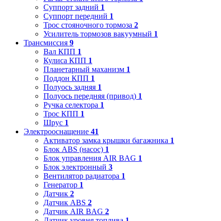
Суппорт задний
1
Суппорт передний
1
Трос стояночного тормоза
2
Усилитель тормозов вакуумный
1
Трансмиссия
9
Вал КПП
1
Кулиса КПП
1
Планетарный маханизм
1
Поддон КПП
1
Полуось задняя
1
Полуось передняя (привод)
1
Ручка селектора
1
Трос КПП
1
Шрус
1
Электрооснащение
41
Активатор замка крышки багажника
1
Блок ABS (насос)
1
Блок управления AIR BAG
1
Блок электронный
3
Вентилятор радиатора
1
Генератор
1
Датчик
2
Датчик ABS
2
Датчик AIR BAG
2
Датчик уровня топлива
1