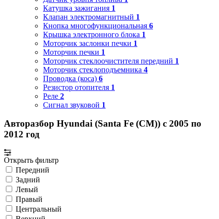
Катушка зажигания
1
Клапан электромагнитный
1
Кнопка многофункциональная
6
Крышка электронного блока
1
Моторчик заслонки печки
1
Моторчик печки
1
Моторчик стеклоочистителя передний
1
Моторчик стеклоподъемника
4
Проводка (коса)
6
Резистор отопителя
1
Реле
2
Сигнал звуковой
1
Авторазбор Hyundai (Santa Fe (CM)) с 2005 по
2012 год
Открыть фильтр
Передний
Задний
Левый
Правый
Центральный
Верхний