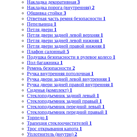
Накладка декоративная
3
Накладка порога (внутренняя)
2
Обшивка стойки
3
Ответная часть ремня безопасности
1
Пепельница
1
Петля двери
1
Петля двери задней левой верхняя
1
Петля двери задней левой нижняя
1
Петля двери задней правой нижняя
1
Плафон салонный
5
Подушка безопасности в рулевое колесо
1
Пол багажника
1
Ремень безопасности
2
Ручка внутренняя потолочная
1
Ручка двери задней левой внутренняя
1
Ручка двери задней правой внутренняя
1
Сиденья (комплект)
1
Стеклоподъемник задний левый
1
Стеклоподъемник задний правый
1
Стеклоподъемник передний левый
1
Стеклоподъемник передний правый
1
Торпедо
1
Трапеция стеклоочистителей
1
Трос открывания капота
1
Уплотнитель (внутри)
2