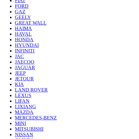
FIAT
FORD
GAZ
GEELY
GREAT WALL
HAIMA
HAVAL
HONDA
HYUNDAI
INFINITI
JAC
JAECOO
JAGUAR
JEEP
JETOUR
KIA
LAND ROVER
LEXUS
LIFAN
LIXIANG
MAZDA
MERCEDES-BENZ
MINI
MITSUBISHI
NISSAN