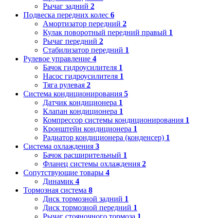
Рычаг задний
2
Подвеска передних колес
6
Амортизатор передний
2
Кулак поворотный передний правый
1
Рычаг передний
2
Стабилизатор передний
1
Рулевое управление
4
Бачок гидроусилителя
1
Насос гидроусилителя
1
Тяга рулевая
2
Система кондиционирования
5
Датчик кондиционера
1
Клапан кондиционера
1
Компрессор системы кондиционирования
1
Кронштейн кондиционера
1
Радиатор кондиционера (конденсер)
1
Система охлаждения
3
Бачок расширительный
1
Фланец системы охлаждения
2
Сопутствующие товары
4
Динамик
4
Тормозная система
8
Диск тормозной задний
1
Диск тормозной передний
1
Рычаг стояночного тормоза
1