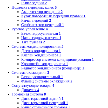
Рычаг задний
2
Подвеска передних колес
6
Амортизатор передний
2
Кулак поворотный передний правый
1
Рычаг передний
2
Стабилизатор передний
1
Рулевое управление
4
Бачок гидроусилителя
1
Насос гидроусилителя
1
Тяга рулевая
2
Система кондиционирования
5
Датчик кондиционера
1
Клапан кондиционера
1
Компрессор системы кондиционирования
1
Кронштейн кондиционера
1
Радиатор кондиционера (конденсер)
1
Система охлаждения
3
Бачок расширительный
1
Фланец системы охлаждения
2
Сопутствующие товары
4
Динамик
4
Тормозная система
8
Диск тормозной задний
1
Диск тормозной передний
1
Рычаг стояночного тормоза
1