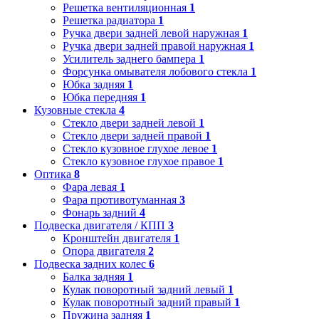
Решетка вентиляционная
1
Решетка радиатора
1
Ручка двери задней левой наружная
1
Ручка двери задней правой наружная
1
Усилитель заднего бампера
1
Форсунка омывателя лобового стекла
1
Юбка задняя
1
Юбка передняя
1
Кузовные стекла
4
Стекло двери задней левой
1
Стекло двери задней правой
1
Стекло кузовное глухое левое
1
Стекло кузовное глухое правое
1
Оптика
8
Фара левая
1
Фара противотуманная
3
Фонарь задний
4
Подвеска двигателя / КПП
3
Кронштейн двигателя
1
Опора двигателя
2
Подвеска задних колес
6
Балка задняя
1
Кулак поворотный задний левый
1
Кулак поворотный задний правый
1
Пружина задняя
1