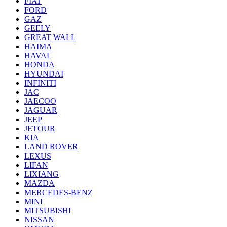
FIAT
FORD
GAZ
GEELY
GREAT WALL
HAIMA
HAVAL
HONDA
HYUNDAI
INFINITI
JAC
JAECOO
JAGUAR
JEEP
JETOUR
KIA
LAND ROVER
LEXUS
LIFAN
LIXIANG
MAZDA
MERCEDES-BENZ
MINI
MITSUBISHI
NISSAN