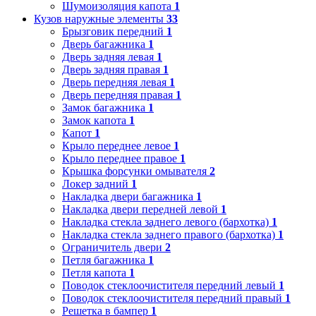
Шумоизоляция капота
1
Кузов наружные элементы
33
Брызговик передний
1
Дверь багажника
1
Дверь задняя левая
1
Дверь задняя правая
1
Дверь передняя левая
1
Дверь передняя правая
1
Замок багажника
1
Замок капота
1
Капот
1
Крыло переднее левое
1
Крыло переднее правое
1
Крышка форсунки омывателя
2
Локер задний
1
Накладка двери багажника
1
Накладка двери передней левой
1
Накладка стекла заднего левого (бархотка)
1
Накладка стекла заднего правого (бархотка)
1
Ограничитель двери
2
Петля багажника
1
Петля капота
1
Поводок стеклоочистителя передний левый
1
Поводок стеклоочистителя передний правый
1
Решетка в бампер
1