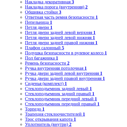
Накладка декоративная
3
Накладка порога (внутренняя)
2
Обшивка стойки
3
Ответная часть ремня безопасности
1
Пепельница
1
Петля двери
1
Петля двери задней левой верхняя
1
Петля двери задней левой нижняя
1
Петля двери задней правой нижняя
1
Плафон салонный
5
Подушка безопасности в рулевое колесо
1
Пол багажника
1
Ремень безопасности
2
Ручка внутренняя потолочная
1
Ручка двери задней левой внутренняя
1
Ручка двери задней правой внутренняя
1
Сиденья (комплект)
1
Стеклоподъемник задний левый
1
Стеклоподъемник задний правый
1
Стеклоподъемник передний левый
1
Стеклоподъемник передний правый
1
Торпедо
1
Трапеция стеклоочистителей
1
Трос открывания капота
1
Уплотнитель (внутри)
2