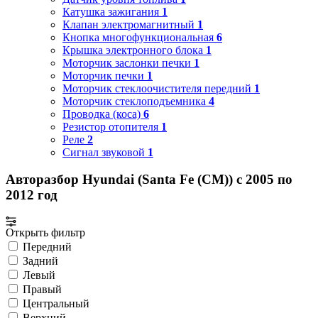
Катушка зажигания
1
Клапан электромагнитный
1
Кнопка многофункциональная
6
Крышка электронного блока
1
Моторчик заслонки печки
1
Моторчик печки
1
Моторчик стеклоочистителя передний
1
Моторчик стеклоподъемника
4
Проводка (коса)
6
Резистор отопителя
1
Реле
2
Сигнал звуковой
1
Авторазбор Hyundai (Santa Fe (CM)) с 2005 по
2012 год
Открыть фильтр
Передний
Задний
Левый
Правый
Центральный
Верхний