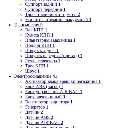
Суппорт задний
1
Суппорт передний
1
Трос стояночного тормоза
2
Усилитель тормозов вакуумный
1
Трансмиссия
9
Вал КПП
1
Кулиса КПП
1
Планетарный маханизм
1
Поддон КПП
1
Полуось задняя
1
Полуось передняя (привод)
1
Ручка селектора
1
Трос КПП
1
Шрус
1
Электрооснащение
41
Активатор замка крышки багажника
1
Блок ABS (насос)
1
Блок управления AIR BAG
1
Блок электронный
3
Вентилятор радиатора
1
Генератор
1
Датчик
2
Датчик ABS
2
Датчик AIR BAG
2
Датчик уровня топлива
1