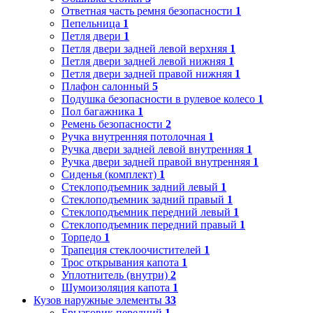
Ответная часть ремня безопасности
1
Пепельница
1
Петля двери
1
Петля двери задней левой верхняя
1
Петля двери задней левой нижняя
1
Петля двери задней правой нижняя
1
Плафон салонный
5
Подушка безопасности в рулевое колесо
1
Пол багажника
1
Ремень безопасности
2
Ручка внутренняя потолочная
1
Ручка двери задней левой внутренняя
1
Ручка двери задней правой внутренняя
1
Сиденья (комплект)
1
Стеклоподъемник задний левый
1
Стеклоподъемник задний правый
1
Стеклоподъемник передний левый
1
Стеклоподъемник передний правый
1
Торпедо
1
Трапеция стеклоочистителей
1
Трос открывания капота
1
Уплотнитель (внутри)
2
Шумоизоляция капота
1
Кузов наружные элементы
33
Брызговик передний
1