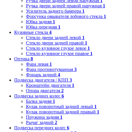
Ручка двери задней левой наружная
1
Ручка двери задней правой наружная
1
Усилитель заднего бампера
1
Форсунка омывателя лобового стекла
1
Юбка задняя
1
Юбка передняя
1
Кузовные стекла
4
Стекло двери задней левой
1
Стекло двери задней правой
1
Стекло кузовное глухое левое
1
Стекло кузовное глухое правое
1
Оптика
8
Фара левая
1
Фара противотуманная
3
Фонарь задний
4
Подвеска двигателя / КПП
3
Кронштейн двигателя
1
Опора двигателя
2
Подвеска задних колес
6
Балка задняя
1
Кулак поворотный задний левый
1
Кулак поворотный задний правый
1
Пружина задняя
1
Рычаг задний
2
Подвеска передних колес
6