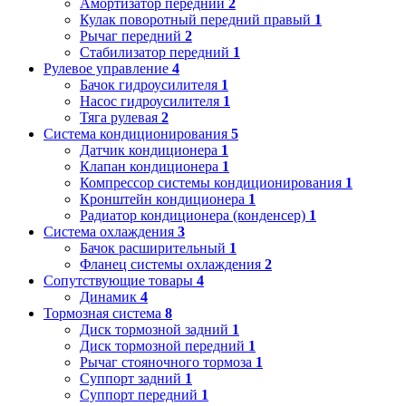
Амортизатор передний
2
Кулак поворотный передний правый
1
Рычаг передний
2
Стабилизатор передний
1
Рулевое управление
4
Бачок гидроусилителя
1
Насос гидроусилителя
1
Тяга рулевая
2
Система кондиционирования
5
Датчик кондиционера
1
Клапан кондиционера
1
Компрессор системы кондиционирования
1
Кронштейн кондиционера
1
Радиатор кондиционера (конденсер)
1
Система охлаждения
3
Бачок расширительный
1
Фланец системы охлаждения
2
Сопутствующие товары
4
Динамик
4
Тормозная система
8
Диск тормозной задний
1
Диск тормозной передний
1
Рычаг стояночного тормоза
1
Суппорт задний
1
Суппорт передний
1