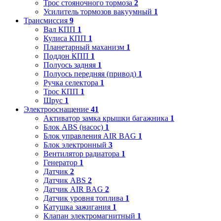
Трос стояночного тормоза
2
Усилитель тормозов вакуумный
1
Трансмиссия
9
Вал КПП
1
Кулиса КПП
1
Планетарный маханизм
1
Поддон КПП
1
Полуось задняя
1
Полуось передняя (привод)
1
Ручка селектора
1
Трос КПП
1
Шрус
1
Электрооснащение
41
Активатор замка крышки багажника
1
Блок ABS (насос)
1
Блок управления AIR BAG
1
Блок электронный
3
Вентилятор радиатора
1
Генератор
1
Датчик
2
Датчик ABS
2
Датчик AIR BAG
2
Датчик уровня топлива
1
Катушка зажигания
1
Клапан электромагнитный
1