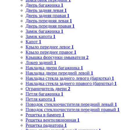
Дверь багажника
1
Дверь задняя левая
1
Дверь задняя правая
1
Дверь передняя левая
1
Дверь передняя правая
1
Замок багажника
1
Замок капота
1
Капот
1
Крыло переднее левое
1
Крыло переднее правое
1
Крышка форсунки омывателя
2
Локер задний
1
Накладка двери багажника
1
Накладка двери передней левой
1
Накладка стекла заднего левого (бархотка)
1
Накладка стекла заднего правого (бархотка)
1
Ограничитель двери
2
Петля багажника
1
Петля капота
1
Поводок стеклоочистителя передний левый
1
Поводок стеклоочистителя передний правый
1
Решетка в бампер
1
Решетка вентиляционная
1
Решетка радиатора
1