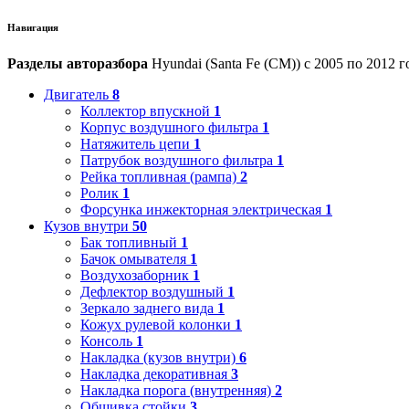
Навигация
Разделы авторазбора
Hyundai (Santa Fe (CM)) с 2005 по 2012 г
Двигатель
8
Коллектор впускной
1
Корпус воздушного фильтра
1
Натяжитель цепи
1
Патрубок воздушного фильтра
1
Рейка топливная (рампа)
2
Ролик
1
Форсунка инжекторная электрическая
1
Кузов внутри
50
Бак топливный
1
Бачок омывателя
1
Воздухозаборник
1
Дефлектор воздушный
1
Зеркало заднего вида
1
Кожух рулевой колонки
1
Консоль
1
Накладка (кузов внутри)
6
Накладка декоративная
3
Накладка порога (внутренняя)
2
Обшивка стойки
3