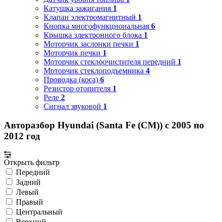
Катушка зажигания
1
Клапан электромагнитный
1
Кнопка многофункциональная
6
Крышка электронного блока
1
Моторчик заслонки печки
1
Моторчик печки
1
Моторчик стеклоочистителя передний
1
Моторчик стеклоподъемника
4
Проводка (коса)
6
Резистор отопителя
1
Реле
2
Сигнал звуковой
1
Авторазбор Hyundai (Santa Fe (CM)) с 2005 по
2012 год
Открыть фильтр
Передний
Задний
Левый
Правый
Центральный
Верхний