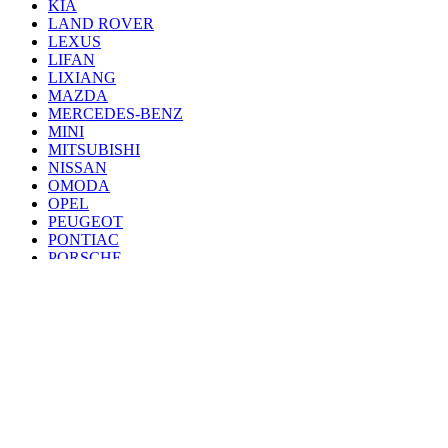
KIA
LAND ROVER
LEXUS
LIFAN
LIXIANG
MAZDA
MERCEDES-BENZ
MINI
MITSUBISHI
NISSAN
OMODA
OPEL
PEUGEOT
PONTIAC
PORSCHE
RENAULT
SAAB
SEAT
SKODA
SSANG YONG
SUBARU
SUZUKI
TANK
TOYOTA
VAZ