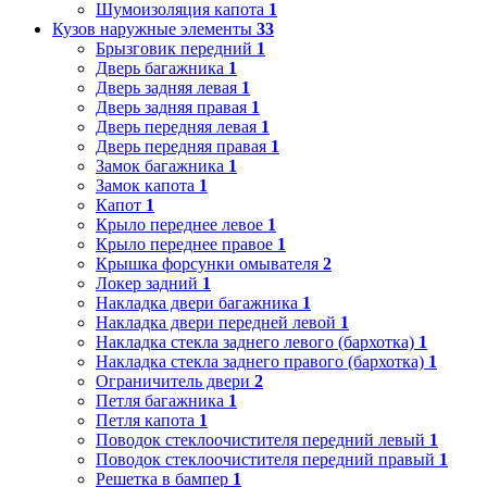
Шумоизоляция капота
1
Кузов наружные элементы
33
Брызговик передний
1
Дверь багажника
1
Дверь задняя левая
1
Дверь задняя правая
1
Дверь передняя левая
1
Дверь передняя правая
1
Замок багажника
1
Замок капота
1
Капот
1
Крыло переднее левое
1
Крыло переднее правое
1
Крышка форсунки омывателя
2
Локер задний
1
Накладка двери багажника
1
Накладка двери передней левой
1
Накладка стекла заднего левого (бархотка)
1
Накладка стекла заднего правого (бархотка)
1
Ограничитель двери
2
Петля багажника
1
Петля капота
1
Поводок стеклоочистителя передний левый
1
Поводок стеклоочистителя передний правый
1
Решетка в бампер
1