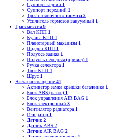
Суппорт задний
1
Суппорт передний
1
Трос стояночного тормоза
2
Усилитель тормозов вакуумный
1
Трансмиссия
9
Вал КПП
1
Кулиса КПП
1
Планетарный маханизм
1
Поддон КПП
1
Полуось задняя
1
Полуось передняя (привод)
1
Ручка селектора
1
Трос КПП
1
Шрус
1
Электрооснащение
41
Активатор замка крышки багажника
1
Блок ABS (насос)
1
Блок управления AIR BAG
1
Блок электронный
3
Вентилятор радиатора
1
Генератор
1
Датчик
2
Датчик ABS
2
Датчик AIR BAG
2
Датчик уровня топлива
1