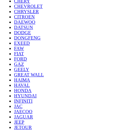
CHERY
CHEVROLET
CHRYSLER
CITROEN
DAEWOO
DATSUN
DODGE
DONGFENG
EXEED
FAW
FIAT
FORD
GAZ
GEELY
GREAT WALL
HAIMA
HAVAL
HONDA
HYUNDAI
INFINITI
JAC
JAECOO
JAGUAR
JEEP
JETOUR