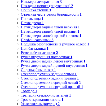
Накладка декоративная
3
Накладка порога (внутренняя)
2
Обшивка стойки
3
Ответная часть ремня безопасности
1
Пепельница
1
Петля двери
1
Петля двери задней левой верхняя
1
Петля двери задней левой нижняя
1
Петля двери задней правой нижняя
1
Плафон салонный
5
Подушка безопасности в рулевое колесо
1
Пол багажника
1
Ремень безопасности
2
Ручка внутренняя потолочная
1
Ручка двери задней левой внутренняя
1
Ручка двери задней правой внутренняя
1
Сиденья (комплект)
1
Стеклоподъемник задний левый
1
Стеклоподъемник задний правый
1
Стеклоподъемник передний левый
1
Стеклоподъемник передний правый
1
Торпедо
1
Трапеция стеклоочистителей
1
Трос открывания капота
1
Уплотнитель (внутри)
2