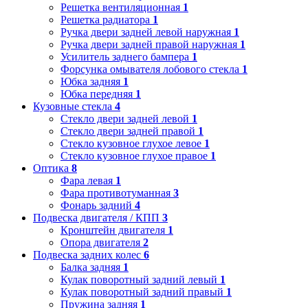
Решетка вентиляционная
1
Решетка радиатора
1
Ручка двери задней левой наружная
1
Ручка двери задней правой наружная
1
Усилитель заднего бампера
1
Форсунка омывателя лобового стекла
1
Юбка задняя
1
Юбка передняя
1
Кузовные стекла
4
Стекло двери задней левой
1
Стекло двери задней правой
1
Стекло кузовное глухое левое
1
Стекло кузовное глухое правое
1
Оптика
8
Фара левая
1
Фара противотуманная
3
Фонарь задний
4
Подвеска двигателя / КПП
3
Кронштейн двигателя
1
Опора двигателя
2
Подвеска задних колес
6
Балка задняя
1
Кулак поворотный задний левый
1
Кулак поворотный задний правый
1
Пружина задняя
1