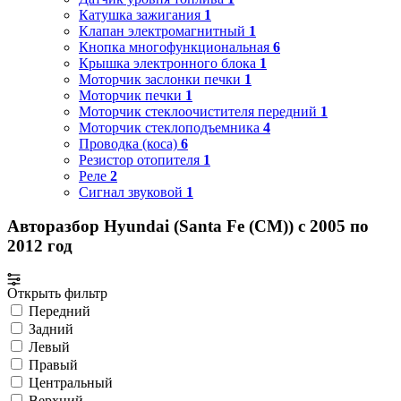
Катушка зажигания
1
Клапан электромагнитный
1
Кнопка многофункциональная
6
Крышка электронного блока
1
Моторчик заслонки печки
1
Моторчик печки
1
Моторчик стеклоочистителя передний
1
Моторчик стеклоподъемника
4
Проводка (коса)
6
Резистор отопителя
1
Реле
2
Сигнал звуковой
1
Авторазбор Hyundai (Santa Fe (CM)) с 2005 по
2012 год
Открыть фильтр
Передний
Задний
Левый
Правый
Центральный
Верхний