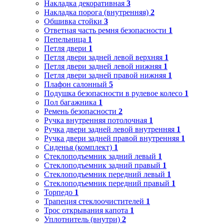
Накладка декоративная
3
Накладка порога (внутренняя)
2
Обшивка стойки
3
Ответная часть ремня безопасности
1
Пепельница
1
Петля двери
1
Петля двери задней левой верхняя
1
Петля двери задней левой нижняя
1
Петля двери задней правой нижняя
1
Плафон салонный
5
Подушка безопасности в рулевое колесо
1
Пол багажника
1
Ремень безопасности
2
Ручка внутренняя потолочная
1
Ручка двери задней левой внутренняя
1
Ручка двери задней правой внутренняя
1
Сиденья (комплект)
1
Стеклоподъемник задний левый
1
Стеклоподъемник задний правый
1
Стеклоподъемник передний левый
1
Стеклоподъемник передний правый
1
Торпедо
1
Трапеция стеклоочистителей
1
Трос открывания капота
1
Уплотнитель (внутри)
2