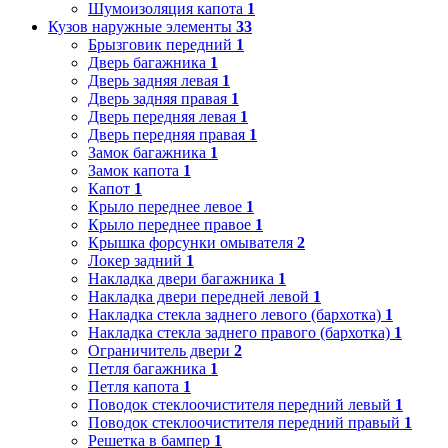
Шумоизоляция капота
1
Кузов наружные элементы
33
Брызговик передний
1
Дверь багажника
1
Дверь задняя левая
1
Дверь задняя правая
1
Дверь передняя левая
1
Дверь передняя правая
1
Замок багажника
1
Замок капота
1
Капот
1
Крыло переднее левое
1
Крыло переднее правое
1
Крышка форсунки омывателя
2
Локер задний
1
Накладка двери багажника
1
Накладка двери передней левой
1
Накладка стекла заднего левого (бархотка)
1
Накладка стекла заднего правого (бархотка)
1
Ограничитель двери
2
Петля багажника
1
Петля капота
1
Поводок стеклоочистителя передний левый
1
Поводок стеклоочистителя передний правый
1
Решетка в бампер
1