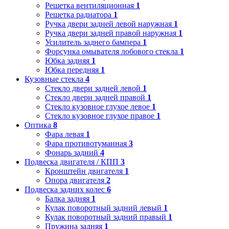
Решетка вентиляционная
1
Решетка радиатора
1
Ручка двери задней левой наружная
1
Ручка двери задней правой наружная
1
Усилитель заднего бампера
1
Форсунка омывателя лобового стекла
1
Юбка задняя
1
Юбка передняя
1
Кузовные стекла
4
Стекло двери задней левой
1
Стекло двери задней правой
1
Стекло кузовное глухое левое
1
Стекло кузовное глухое правое
1
Оптика
8
Фара левая
1
Фара противотуманная
3
Фонарь задний
4
Подвеска двигателя / КПП
3
Кронштейн двигателя
1
Опора двигателя
2
Подвеска задних колес
6
Балка задняя
1
Кулак поворотный задний левый
1
Кулак поворотный задний правый
1
Пружина задняя
1