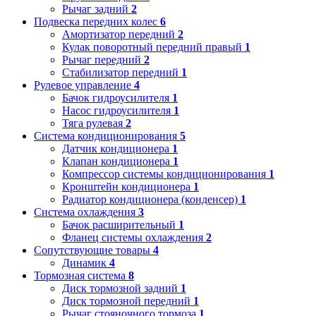
Рычаг задний
2
Подвеска передних колес
6
Амортизатор передний
2
Кулак поворотный передний правый
1
Рычаг передний
2
Стабилизатор передний
1
Рулевое управление
4
Бачок гидроусилителя
1
Насос гидроусилителя
1
Тяга рулевая
2
Система кондиционирования
5
Датчик кондиционера
1
Клапан кондиционера
1
Компрессор системы кондиционирования
1
Кронштейн кондиционера
1
Радиатор кондиционера (конденсер)
1
Система охлаждения
3
Бачок расширительный
1
Фланец системы охлаждения
2
Сопутствующие товары
4
Динамик
4
Тормозная система
8
Диск тормозной задний
1
Диск тормозной передний
1
Рычаг стояночного тормоза
1