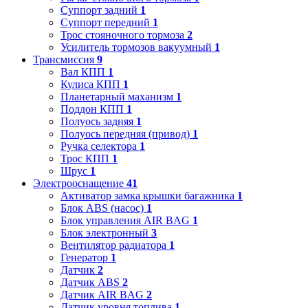
Суппорт задний
1
Суппорт передний
1
Трос стояночного тормоза
2
Усилитель тормозов вакуумный
1
Трансмиссия
9
Вал КПП
1
Кулиса КПП
1
Планетарный маханизм
1
Поддон КПП
1
Полуось задняя
1
Полуось передняя (привод)
1
Ручка селектора
1
Трос КПП
1
Шрус
1
Электрооснащение
41
Активатор замка крышки багажника
1
Блок ABS (насос)
1
Блок управления AIR BAG
1
Блок электронный
3
Вентилятор радиатора
1
Генератор
1
Датчик
2
Датчик ABS
2
Датчик AIR BAG
2
Датчик уровня топлива
1