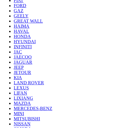
FIAT
FORD
GAZ
GEELY
GREAT WALL
HAIMA
HAVAL
HONDA
HYUNDAI
INFINITI
JAC
JAECOO
JAGUAR
JEEP
JETOUR
KIA
LAND ROVER
LEXUS
LIFAN
LIXIANG
MAZDA
MERCEDES-BENZ
MINI
MITSUBISHI
NISSAN