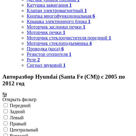
Катушка зажигания
1
Клапан электромагнитный
1
Кнопка многофункциональная
6
Крышка электронного блока
1
Моторчик заслонки печки
1
Моторчик печки
1
Моторчик стеклоочистителя передний
1
Моторчик стеклоподъемника
4
Проводка (коса)
6
Резистор отопителя
1
Реле
2
Сигнал звуковой
1
Авторазбор Hyundai (Santa Fe (CM)) с 2005 по
2012 год
Открыть фильтр
Передний
Задний
Левый
Правый
Центральный
Верхний