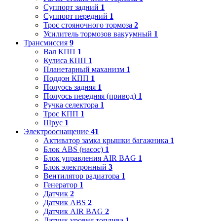
Суппорт задний
1
Суппорт передний
1
Трос стояночного тормоза
2
Усилитель тормозов вакуумный
1
Трансмиссия
9
Вал КПП
1
Кулиса КПП
1
Планетарный маханизм
1
Поддон КПП
1
Полуось задняя
1
Полуось передняя (привод)
1
Ручка селектора
1
Трос КПП
1
Шрус
1
Электрооснащение
41
Активатор замка крышки багажника
1
Блок ABS (насос)
1
Блок управления AIR BAG
1
Блок электронный
3
Вентилятор радиатора
1
Генератор
1
Датчик
2
Датчик ABS
2
Датчик AIR BAG
2
Датчик уровня топлива
1