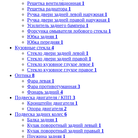
Решетка вентиляционная
1
Решетка радиатора
1
Ручка двери задней левой наружная
1
Ручка двери задней правой наружная
1
Усилитель заднего бампера
1
Форсунка омывателя лобового стекла
1
Юбка задняя
1
Юбка передняя
1
Кузовные стекла
4
Стекло двери задней левой
1
Стекло двери задней правой
1
Стекло кузовное глухое левое
1
Стекло кузовное глухое правое
1
Оптика
8
Фара левая
1
Фара противотуманная
3
Фонарь задний
4
Подвеска двигателя / КПП
3
Кронштейн двигателя
1
Опора двигателя
2
Подвеска задних колес
6
Балка задняя
1
Кулак поворотный задний левый
1
Кулак поворотный задний правый
1
Пружина задняя
1