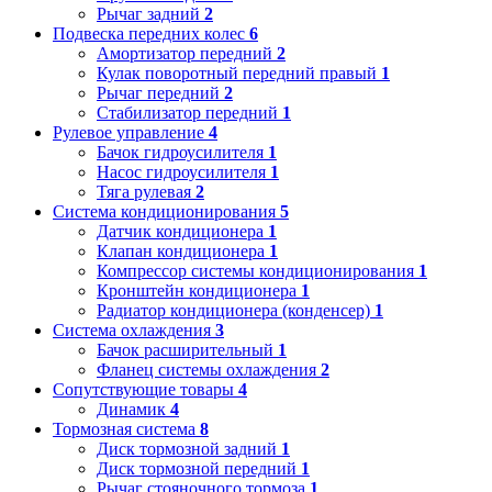
Рычаг задний
2
Подвеска передних колес
6
Амортизатор передний
2
Кулак поворотный передний правый
1
Рычаг передний
2
Стабилизатор передний
1
Рулевое управление
4
Бачок гидроусилителя
1
Насос гидроусилителя
1
Тяга рулевая
2
Система кондиционирования
5
Датчик кондиционера
1
Клапан кондиционера
1
Компрессор системы кондиционирования
1
Кронштейн кондиционера
1
Радиатор кондиционера (конденсер)
1
Система охлаждения
3
Бачок расширительный
1
Фланец системы охлаждения
2
Сопутствующие товары
4
Динамик
4
Тормозная система
8
Диск тормозной задний
1
Диск тормозной передний
1
Рычаг стояночного тормоза
1