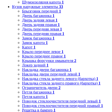
Шумоизоляция капота
1
Кузов наружные элементы
33
Брызговик передний
1
Дверь багажника
1
Дверь задняя левая
1
Дверь задняя правая
1
Дверь передняя левая
1
Дверь передняя правая
1
Замок багажника
1
Замок капота
1
Капот
1
Крыло переднее левое
1
Крыло переднее правое
1
Крышка форсунки омывателя
2
Локер задний
1
Накладка двери багажника
1
Накладка двери передней левой
1
Накладка стекла заднего левого (бархотка)
1
Накладка стекла заднего правого (бархотка)
1
Ограничитель двери
2
Петля багажника
1
Петля капота
1
Поводок стеклоочистителя передний левый
1
Поводок стеклоочистителя передний правый
1
Решетка в бампер
1