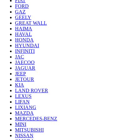
FIAT
FORD
GAZ
GEELY
GREAT WALL
HAIMA
HAVAL
HONDA
HYUNDAI
INFINITI
JAC
JAECOO
JAGUAR
JEEP
JETOUR
KIA
LAND ROVER
LEXUS
LIFAN
LIXIANG
MAZDA
MERCEDES-BENZ
MINI
MITSUBISHI
NISSAN