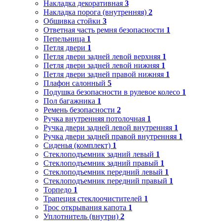
Накладка декоративная
3
Накладка порога (внутренняя)
2
Обшивка стойки
3
Ответная часть ремня безопасности
1
Пепельница
1
Петля двери
1
Петля двери задней левой верхняя
1
Петля двери задней левой нижняя
1
Петля двери задней правой нижняя
1
Плафон салонный
5
Подушка безопасности в рулевое колесо
1
Пол багажника
1
Ремень безопасности
2
Ручка внутренняя потолочная
1
Ручка двери задней левой внутренняя
1
Ручка двери задней правой внутренняя
1
Сиденья (комплект)
1
Стеклоподъемник задний левый
1
Стеклоподъемник задний правый
1
Стеклоподъемник передний левый
1
Стеклоподъемник передний правый
1
Торпедо
1
Трапеция стеклоочистителей
1
Трос открывания капота
1
Уплотнитель (внутри)
2