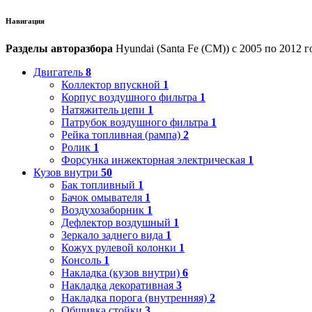
Навигация
Разделы авторазбора
Hyundai (Santa Fe (CM)) с 2005 по 2012 г
Двигатель
8
Коллектор впускной
1
Корпус воздушного фильтра
1
Натяжитель цепи
1
Патрубок воздушного фильтра
1
Рейка топливная (рампа)
2
Ролик
1
Форсунка инжекторная электрическая
1
Кузов внутри
50
Бак топливный
1
Бачок омывателя
1
Воздухозаборник
1
Дефлектор воздушный
1
Зеркало заднего вида
1
Кожух рулевой колонки
1
Консоль
1
Накладка (кузов внутри)
6
Накладка декоративная
3
Накладка порога (внутренняя)
2
Обшивка стойки
3