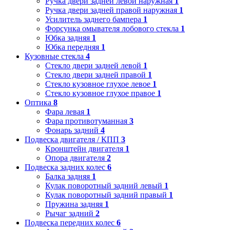
Ручка двери задней левой наружная
1
Ручка двери задней правой наружная
1
Усилитель заднего бампера
1
Форсунка омывателя лобового стекла
1
Юбка задняя
1
Юбка передняя
1
Кузовные стекла
4
Стекло двери задней левой
1
Стекло двери задней правой
1
Стекло кузовное глухое левое
1
Стекло кузовное глухое правое
1
Оптика
8
Фара левая
1
Фара противотуманная
3
Фонарь задний
4
Подвеска двигателя / КПП
3
Кронштейн двигателя
1
Опора двигателя
2
Подвеска задних колес
6
Балка задняя
1
Кулак поворотный задний левый
1
Кулак поворотный задний правый
1
Пружина задняя
1
Рычаг задний
2
Подвеска передних колес
6