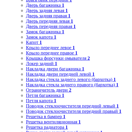
Дверь багажника
1
Дверь задняя левая
1
Дверь задняя правая
1
Дверь передняя левая
1
Дверь передняя правая
1
Замок багажника
1
Замок капота
1
Капот
1
Крыло переднее левое
1
Крыло переднее правое
1
Крышка форсунки омывателя
2
Локер задний
1
Накладка двери багажника
1
Накладка двери передней левой
1
Накладка стекла заднего левого (бархотка)
1
Накладка стекла заднего правого (бархотка)
1
Ограничитель двери
2
Петля багажника
1
Петля капота
1
Поводок стеклоочистителя передний левый
1
Поводок стеклоочистителя передний правый
1
Решетка в бампер
1
Решетка вентиляционная
1
Решетка радиатора
1