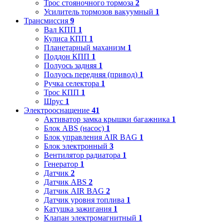
Трос стояночного тормоза
2
Усилитель тормозов вакуумный
1
Трансмиссия
9
Вал КПП
1
Кулиса КПП
1
Планетарный маханизм
1
Поддон КПП
1
Полуось задняя
1
Полуось передняя (привод)
1
Ручка селектора
1
Трос КПП
1
Шрус
1
Электрооснащение
41
Активатор замка крышки багажника
1
Блок ABS (насос)
1
Блок управления AIR BAG
1
Блок электронный
3
Вентилятор радиатора
1
Генератор
1
Датчик
2
Датчик ABS
2
Датчик AIR BAG
2
Датчик уровня топлива
1
Катушка зажигания
1
Клапан электромагнитный
1