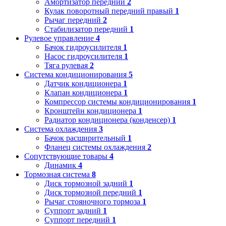
Амортизатор передний
2
Кулак поворотный передний правый
1
Рычаг передний
2
Стабилизатор передний
1
Рулевое управление
4
Бачок гидроусилителя
1
Насос гидроусилителя
1
Тяга рулевая
2
Система кондиционирования
5
Датчик кондиционера
1
Клапан кондиционера
1
Компрессор системы кондиционирования
1
Кронштейн кондиционера
1
Радиатор кондиционера (конденсер)
1
Система охлаждения
3
Бачок расширительный
1
Фланец системы охлаждения
2
Сопутствующие товары
4
Динамик
4
Тормозная система
8
Диск тормозной задний
1
Диск тормозной передний
1
Рычаг стояночного тормоза
1
Суппорт задний
1
Суппорт передний
1