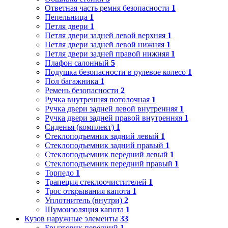
Ответная часть ремня безопасности
1
Пепельница
1
Петля двери
1
Петля двери задней левой верхняя
1
Петля двери задней левой нижняя
1
Петля двери задней правой нижняя
1
Плафон салонный
5
Подушка безопасности в рулевое колесо
1
Пол багажника
1
Ремень безопасности
2
Ручка внутренняя потолочная
1
Ручка двери задней левой внутренняя
1
Ручка двери задней правой внутренняя
1
Сиденья (комплект)
1
Стеклоподъемник задний левый
1
Стеклоподъемник задний правый
1
Стеклоподъемник передний левый
1
Стеклоподъемник передний правый
1
Торпедо
1
Трапеция стеклоочистителей
1
Трос открывания капота
1
Уплотнитель (внутри)
2
Шумоизоляция капота
1
Кузов наружные элементы
33
Брызговик передний
1