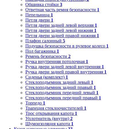
Обшивка стойки
3
Ответная часть ремня безопасности
1
Пепельница
1
Петля двери
1
Петля двери задней левой верхняя
1
Петля двери задней левой нижняя
1
Петля двери задней правой нижняя
1
Плафон салонный
5
Подушка безопасности в рулевое колесо
1
Пол багажника
1
Ремень безопасности
2
Ручка внутренняя потолочная
1
Ручка двери задней левой внутренняя
1
Ручка двери задней правой внутренняя
1
Сиденья (комплект)
1
Стеклоподъемник задний левый
1
Стеклоподъемник задний правый
1
Стеклоподъемник передний левый
1
Стеклоподъемник передний правый
1
Торпедо
1
Трапеция стеклоочистителей
1
Трос открывания капота
1
Уплотнитель (внутри)
2
Шумоизоляция капота
1
Кузов наружные элементы
33