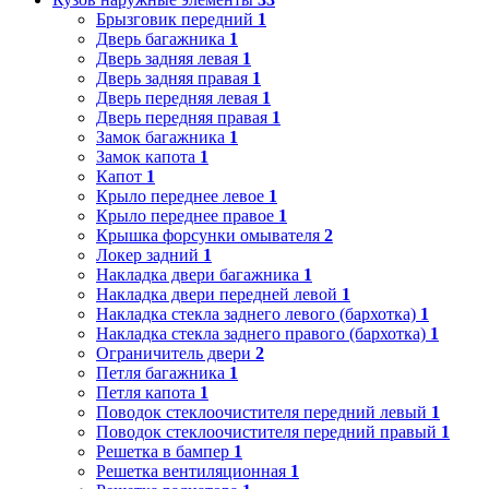
Брызговик передний
1
Дверь багажника
1
Дверь задняя левая
1
Дверь задняя правая
1
Дверь передняя левая
1
Дверь передняя правая
1
Замок багажника
1
Замок капота
1
Капот
1
Крыло переднее левое
1
Крыло переднее правое
1
Крышка форсунки омывателя
2
Локер задний
1
Накладка двери багажника
1
Накладка двери передней левой
1
Накладка стекла заднего левого (бархотка)
1
Накладка стекла заднего правого (бархотка)
1
Ограничитель двери
2
Петля багажника
1
Петля капота
1
Поводок стеклоочистителя передний левый
1
Поводок стеклоочистителя передний правый
1
Решетка в бампер
1
Решетка вентиляционная
1