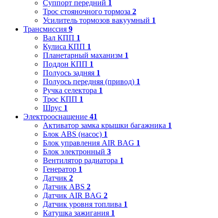
Суппорт передний
1
Трос стояночного тормоза
2
Усилитель тормозов вакуумный
1
Трансмиссия
9
Вал КПП
1
Кулиса КПП
1
Планетарный маханизм
1
Поддон КПП
1
Полуось задняя
1
Полуось передняя (привод)
1
Ручка селектора
1
Трос КПП
1
Шрус
1
Электрооснащение
41
Активатор замка крышки багажника
1
Блок ABS (насос)
1
Блок управления AIR BAG
1
Блок электронный
3
Вентилятор радиатора
1
Генератор
1
Датчик
2
Датчик ABS
2
Датчик AIR BAG
2
Датчик уровня топлива
1
Катушка зажигания
1