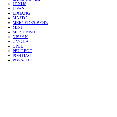
LEXUS
LIFAN
LIXIANG
MAZDA
MERCEDES-BENZ
MINI
MITSUBISHI
NISSAN
OMODA
OPEL
PEUGEOT
PONTIAC
PORSCHE
RENAULT
SAAB
SEAT
SKODA
SSANG YONG
SUBARU
SUZUKI
TANK
TOYOTA
VAZ
VOLKSWAGEN
VOLVO