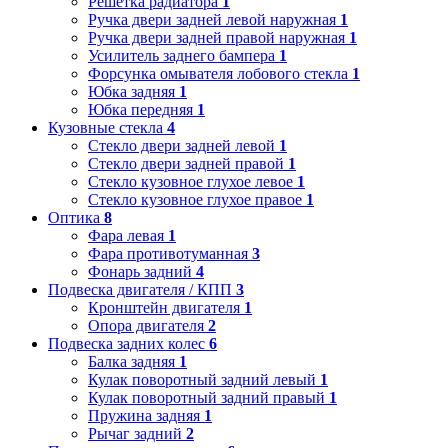
Решетка радиатора
1
Ручка двери задней левой наружная
1
Ручка двери задней правой наружная
1
Усилитель заднего бампера
1
Форсунка омывателя лобового стекла
1
Юбка задняя
1
Юбка передняя
1
Кузовные стекла
4
Стекло двери задней левой
1
Стекло двери задней правой
1
Стекло кузовное глухое левое
1
Стекло кузовное глухое правое
1
Оптика
8
Фара левая
1
Фара противотуманная
3
Фонарь задний
4
Подвеска двигателя / КПП
3
Кронштейн двигателя
1
Опора двигателя
2
Подвеска задних колес
6
Балка задняя
1
Кулак поворотный задний левый
1
Кулак поворотный задний правый
1
Пружина задняя
1
Рычаг задний
2