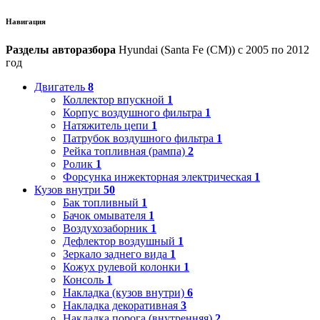
Навигация
Разделы авторазбора
Hyundai (Santa Fe (CM)) с 2005 по 2012
год
Двигатель
8
Коллектор впускной
1
Корпус воздушного фильтра
1
Натяжитель цепи
1
Патрубок воздушного фильтра
1
Рейка топливная (рампа)
2
Ролик
1
Форсунка инжекторная электрическая
1
Кузов внутри
50
Бак топливный
1
Бачок омывателя
1
Воздухозаборник
1
Дефлектор воздушный
1
Зеркало заднего вида
1
Кожух рулевой колонки
1
Консоль
1
Накладка (кузов внутри)
6
Накладка декоративная
3
Накладка порога (внутренняя)
2