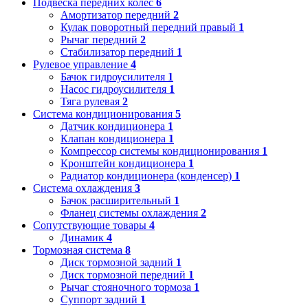
Подвеска передних колес
6
Амортизатор передний
2
Кулак поворотный передний правый
1
Рычаг передний
2
Стабилизатор передний
1
Рулевое управление
4
Бачок гидроусилителя
1
Насос гидроусилителя
1
Тяга рулевая
2
Система кондиционирования
5
Датчик кондиционера
1
Клапан кондиционера
1
Компрессор системы кондиционирования
1
Кронштейн кондиционера
1
Радиатор кондиционера (конденсер)
1
Система охлаждения
3
Бачок расширительный
1
Фланец системы охлаждения
2
Сопутствующие товары
4
Динамик
4
Тормозная система
8
Диск тормозной задний
1
Диск тормозной передний
1
Рычаг стояночного тормоза
1
Суппорт задний
1