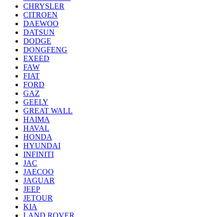
CHRYSLER
CITROEN
DAEWOO
DATSUN
DODGE
DONGFENG
EXEED
FAW
FIAT
FORD
GAZ
GEELY
GREAT WALL
HAIMA
HAVAL
HONDA
HYUNDAI
INFINITI
JAC
JAECOO
JAGUAR
JEEP
JETOUR
KIA
LAND ROVER