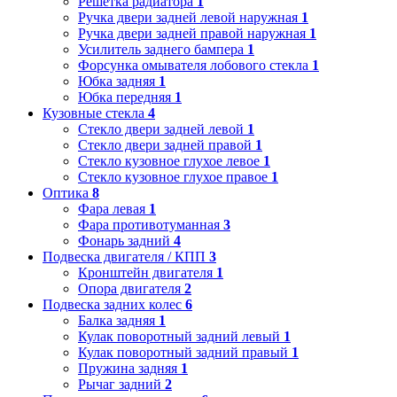
Решетка радиатора
1
Ручка двери задней левой наружная
1
Ручка двери задней правой наружная
1
Усилитель заднего бампера
1
Форсунка омывателя лобового стекла
1
Юбка задняя
1
Юбка передняя
1
Кузовные стекла
4
Стекло двери задней левой
1
Стекло двери задней правой
1
Стекло кузовное глухое левое
1
Стекло кузовное глухое правое
1
Оптика
8
Фара левая
1
Фара противотуманная
3
Фонарь задний
4
Подвеска двигателя / КПП
3
Кронштейн двигателя
1
Опора двигателя
2
Подвеска задних колес
6
Балка задняя
1
Кулак поворотный задний левый
1
Кулак поворотный задний правый
1
Пружина задняя
1
Рычаг задний
2