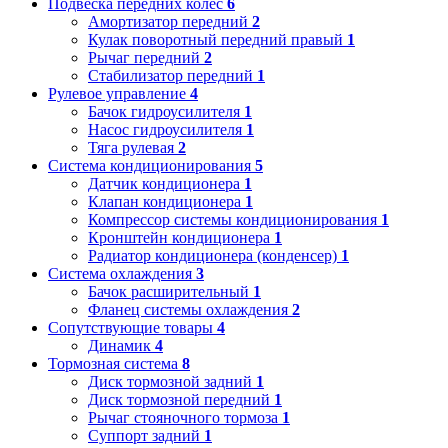
Подвеска передних колес
6
Амортизатор передний
2
Кулак поворотный передний правый
1
Рычаг передний
2
Стабилизатор передний
1
Рулевое управление
4
Бачок гидроусилителя
1
Насос гидроусилителя
1
Тяга рулевая
2
Система кондиционирования
5
Датчик кондиционера
1
Клапан кондиционера
1
Компрессор системы кондиционирования
1
Кронштейн кондиционера
1
Радиатор кондиционера (конденсер)
1
Система охлаждения
3
Бачок расширительный
1
Фланец системы охлаждения
2
Сопутствующие товары
4
Динамик
4
Тормозная система
8
Диск тормозной задний
1
Диск тормозной передний
1
Рычаг стояночного тормоза
1
Суппорт задний
1