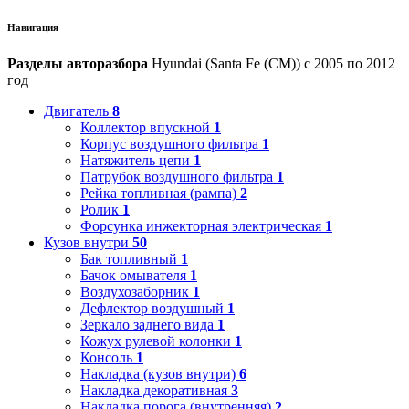
Навигация
Разделы авторазбора
Hyundai (Santa Fe (CM)) с 2005 по 2012
год
Двигатель
8
Коллектор впускной
1
Корпус воздушного фильтра
1
Натяжитель цепи
1
Патрубок воздушного фильтра
1
Рейка топливная (рампа)
2
Ролик
1
Форсунка инжекторная электрическая
1
Кузов внутри
50
Бак топливный
1
Бачок омывателя
1
Воздухозаборник
1
Дефлектор воздушный
1
Зеркало заднего вида
1
Кожух рулевой колонки
1
Консоль
1
Накладка (кузов внутри)
6
Накладка декоративная
3
Накладка порога (внутренняя)
2