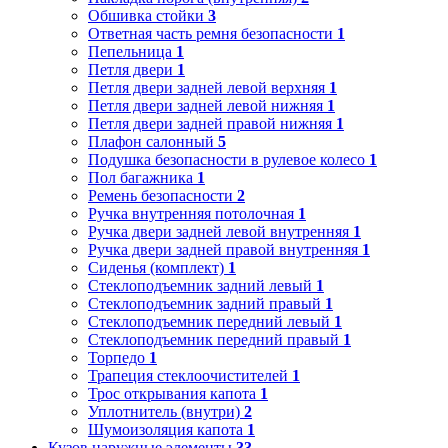
Обшивка стойки
3
Ответная часть ремня безопасности
1
Пепельница
1
Петля двери
1
Петля двери задней левой верхняя
1
Петля двери задней левой нижняя
1
Петля двери задней правой нижняя
1
Плафон салонный
5
Подушка безопасности в рулевое колесо
1
Пол багажника
1
Ремень безопасности
2
Ручка внутренняя потолочная
1
Ручка двери задней левой внутренняя
1
Ручка двери задней правой внутренняя
1
Сиденья (комплект)
1
Стеклоподъемник задний левый
1
Стеклоподъемник задний правый
1
Стеклоподъемник передний левый
1
Стеклоподъемник передний правый
1
Торпедо
1
Трапеция стеклоочистителей
1
Трос открывания капота
1
Уплотнитель (внутри)
2
Шумоизоляция капота
1
Кузов наружные элементы
33