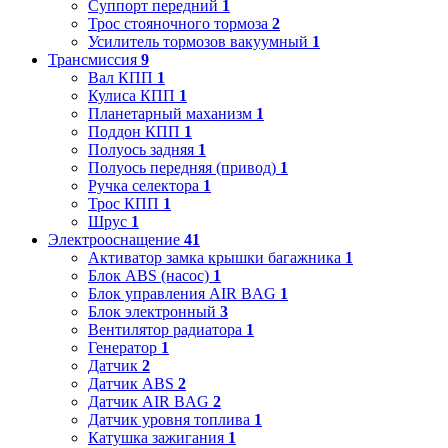
Суппорт передний
1
Трос стояночного тормоза
2
Усилитель тормозов вакуумный
1
Трансмиссия
9
Вал КПП
1
Кулиса КПП
1
Планетарный маханизм
1
Поддон КПП
1
Полуось задняя
1
Полуось передняя (привод)
1
Ручка селектора
1
Трос КПП
1
Шрус
1
Электрооснащение
41
Активатор замка крышки багажника
1
Блок ABS (насос)
1
Блок управления AIR BAG
1
Блок электронный
3
Вентилятор радиатора
1
Генератор
1
Датчик
2
Датчик ABS
2
Датчик AIR BAG
2
Датчик уровня топлива
1
Катушка зажигания
1