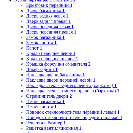
Брызговик передний
1
Дверь багажника
1
Дверь задняя левая
1
Дверь задняя правая
1
Дверь передняя левая
1
Дверь передняя правая
1
Замок багажника
1
Замок капота
1
Капот
1
Крыло переднее левое
1
Крыло переднее правое
1
Крышка форсунки омывателя
2
Локер задний
1
Накладка двери багажника
1
Накладка двери передней левой
1
Накладка стекла заднего левого (бархотка)
1
Накладка стекла заднего правого (бархотка)
1
Ограничитель двери
2
Петля багажника
1
Петля капота
1
Поводок стеклоочистителя передний левый
1
Поводок стеклоочистителя передний правый
1
Решетка в бампер
1
Решетка вентиляционная
1