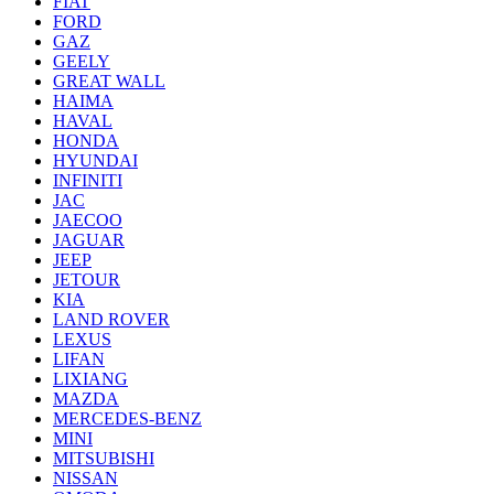
FIAT
FORD
GAZ
GEELY
GREAT WALL
HAIMA
HAVAL
HONDA
HYUNDAI
INFINITI
JAC
JAECOO
JAGUAR
JEEP
JETOUR
KIA
LAND ROVER
LEXUS
LIFAN
LIXIANG
MAZDA
MERCEDES-BENZ
MINI
MITSUBISHI
NISSAN