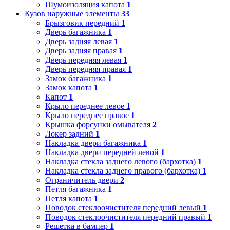
Шумоизоляция капота
1
Кузов наружные элементы
33
Брызговик передний
1
Дверь багажника
1
Дверь задняя левая
1
Дверь задняя правая
1
Дверь передняя левая
1
Дверь передняя правая
1
Замок багажника
1
Замок капота
1
Капот
1
Крыло переднее левое
1
Крыло переднее правое
1
Крышка форсунки омывателя
2
Локер задний
1
Накладка двери багажника
1
Накладка двери передней левой
1
Накладка стекла заднего левого (бархотка)
1
Накладка стекла заднего правого (бархотка)
1
Ограничитель двери
2
Петля багажника
1
Петля капота
1
Поводок стеклоочистителя передний левый
1
Поводок стеклоочистителя передний правый
1
Решетка в бампер
1