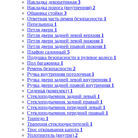
Накладка декоративная
3
Накладка порога (внутренняя)
2
Обшивка стойки
3
Ответная часть ремня безопасности
1
Пепельница
1
Петля двери
1
Петля двери задней левой верхняя
1
Петля двери задней левой нижняя
1
Петля двери задней правой нижняя
1
Плафон салонный
5
Подушка безопасности в рулевое колесо
1
Пол багажника
1
Ремень безопасности
2
Ручка внутренняя потолочная
1
Ручка двери задней левой внутренняя
1
Ручка двери задней правой внутренняя
1
Сиденья (комплект)
1
Стеклоподъемник задний левый
1
Стеклоподъемник задний правый
1
Стеклоподъемник передний левый
1
Стеклоподъемник передний правый
1
Торпедо
1
Трапеция стеклоочистителей
1
Трос открывания капота
1
Уплотнитель (внутри)
2