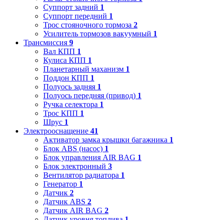
Суппорт задний
1
Суппорт передний
1
Трос стояночного тормоза
2
Усилитель тормозов вакуумный
1
Трансмиссия
9
Вал КПП
1
Кулиса КПП
1
Планетарный маханизм
1
Поддон КПП
1
Полуось задняя
1
Полуось передняя (привод)
1
Ручка селектора
1
Трос КПП
1
Шрус
1
Электрооснащение
41
Активатор замка крышки багажника
1
Блок ABS (насос)
1
Блок управления AIR BAG
1
Блок электронный
3
Вентилятор радиатора
1
Генератор
1
Датчик
2
Датчик ABS
2
Датчик AIR BAG
2
Датчик уровня топлива
1