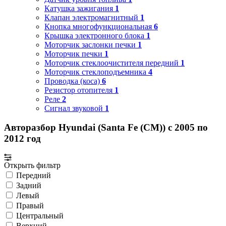
Катушка зажигания
1
Клапан электромагнитный
1
Кнопка многофункциональная
6
Крышка электронного блока
1
Моторчик заслонки печки
1
Моторчик печки
1
Моторчик стеклоочистителя передний
1
Моторчик стеклоподъемника
4
Проводка (коса)
6
Резистор отопителя
1
Реле
2
Сигнал звуковой
1
Авторазбор Hyundai (Santa Fe (CM)) с 2005 по
2012 год
Открыть фильтр
Передний
Задний
Левый
Правый
Центральный
Верхний