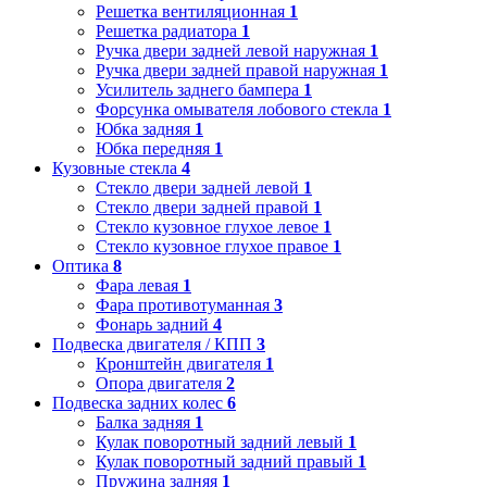
Решетка вентиляционная
1
Решетка радиатора
1
Ручка двери задней левой наружная
1
Ручка двери задней правой наружная
1
Усилитель заднего бампера
1
Форсунка омывателя лобового стекла
1
Юбка задняя
1
Юбка передняя
1
Кузовные стекла
4
Стекло двери задней левой
1
Стекло двери задней правой
1
Стекло кузовное глухое левое
1
Стекло кузовное глухое правое
1
Оптика
8
Фара левая
1
Фара противотуманная
3
Фонарь задний
4
Подвеска двигателя / КПП
3
Кронштейн двигателя
1
Опора двигателя
2
Подвеска задних колес
6
Балка задняя
1
Кулак поворотный задний левый
1
Кулак поворотный задний правый
1
Пружина задняя
1