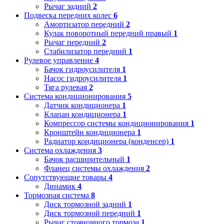
Рычаг задний
2
Подвеска передних колес
6
Амортизатор передний
2
Кулак поворотный передний правый
1
Рычаг передний
2
Стабилизатор передний
1
Рулевое управление
4
Бачок гидроусилителя
1
Насос гидроусилителя
1
Тяга рулевая
2
Система кондиционирования
5
Датчик кондиционера
1
Клапан кондиционера
1
Компрессор системы кондиционирования
1
Кронштейн кондиционера
1
Радиатор кондиционера (конденсер)
1
Система охлаждения
3
Бачок расширительный
1
Фланец системы охлаждения
2
Сопутствующие товары
4
Динамик
4
Тормозная система
8
Диск тормозной задний
1
Диск тормозной передний
1
Рычаг стояночного тормоза
1