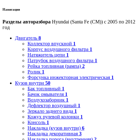
Навигация
Разделы авторазбора
Hyundai (Santa Fe (CM)) с 2005 по 2012
год
Двигатель
8
Коллектор впускной
1
Корпус воздушного фильтра
1
Натяжитель цепи
1
Патрубок воздушного фильтра
1
Рейка топливная (рампа)
2
Ролик
1
Форсунка инжекторная электрическая
1
Кузов внутри
50
Бак топливный
1
Бачок омывателя
1
Воздухозаборник
1
Дефлектор воздушный
1
Зеркало заднего вида
1
Кожух рулевой колонки
1
Консоль
1
Накладка (кузов внутри)
6
Накладка декоративная
3
Накладка порога (внутренняя)
2