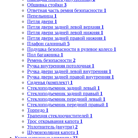
Обшивка стойки
3
Ответная часть ремня безопасности
1
Пепельница
1
Петля двери
1
Петля двери задней левой верхняя
1
Петля двери задней левой нижняя
1
Петля двери задней правой нижняя
1
Плафон салонный
5
Подушка безопасности в рулевое колесо
1
Пол багажника
1
Ремень безопасности
2
Ручка внутренняя потолочная
1
Ручка двери задней левой внутренняя
1
Ручка двери задней правой внутренняя
1
Сиденья (комплект)
1
Стеклоподъемник задний левый
1
Стеклоподъемник задний правый
1
Стеклоподъемник передний левый
1
Стеклоподъемник передний правый
1
Торпедо
1
Трапеция стеклоочистителей
1
Трос открывания капота
1
Уплотнитель (внутри)
2
Шумоизоляция капота
1
Кузов наружные элементы
33