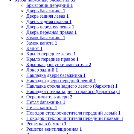
Брызговик передний
1
Дверь багажника
1
Дверь задняя левая
1
Дверь задняя правая
1
Дверь передняя левая
1
Дверь передняя правая
1
Замок багажника
1
Замок капота
1
Капот
1
Крыло переднее левое
1
Крыло переднее правое
1
Крышка форсунки омывателя
2
Локер задний
1
Накладка двери багажника
1
Накладка двери передней левой
1
Накладка стекла заднего левого (бархотка)
1
Накладка стекла заднего правого (бархотка)
1
Ограничитель двери
2
Петля багажника
1
Петля капота
1
Поводок стеклоочистителя передний левый
1
Поводок стеклоочистителя передний правый
1
Решетка в бампер
1
Решетка вентиляционная
1