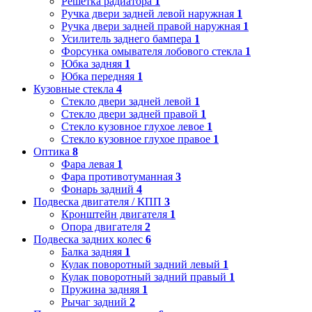
Решетка радиатора
1
Ручка двери задней левой наружная
1
Ручка двери задней правой наружная
1
Усилитель заднего бампера
1
Форсунка омывателя лобового стекла
1
Юбка задняя
1
Юбка передняя
1
Кузовные стекла
4
Стекло двери задней левой
1
Стекло двери задней правой
1
Стекло кузовное глухое левое
1
Стекло кузовное глухое правое
1
Оптика
8
Фара левая
1
Фара противотуманная
3
Фонарь задний
4
Подвеска двигателя / КПП
3
Кронштейн двигателя
1
Опора двигателя
2
Подвеска задних колес
6
Балка задняя
1
Кулак поворотный задний левый
1
Кулак поворотный задний правый
1
Пружина задняя
1
Рычаг задний
2