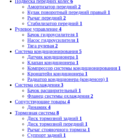
Подвеска передних колес
6
Амортизатор передний
2
Кулак поворотный передний правый
1
Рычаг передний
2
Стабилизатор передний
1
Рулевое управление
4
Бачок гидроусилителя
1
Насос гидроусилителя
1
Тяга рулевая
2
Система кондиционирования
5
Датчик кондиционера
1
Клапан кондиционера
1
Компрессор системы кондиционирования
1
Кронштейн кондиционера
1
Радиатор кондиционера (конденсер)
1
Система охлаждения
3
Бачок расширительный
1
Фланец системы охлаждения
2
Сопутствующие товары
4
Динамик
4
Тормозная система
8
Диск тормозной задний
1
Диск тормозной передний
1
Рычаг стояночного тормоза
1
Суппорт задний
1