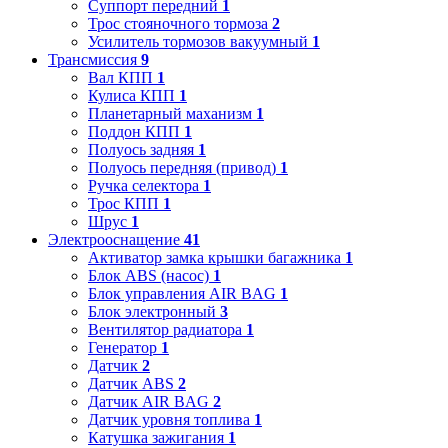
Суппорт передний
1
Трос стояночного тормоза
2
Усилитель тормозов вакуумный
1
Трансмиссия
9
Вал КПП
1
Кулиса КПП
1
Планетарный маханизм
1
Поддон КПП
1
Полуось задняя
1
Полуось передняя (привод)
1
Ручка селектора
1
Трос КПП
1
Шрус
1
Электрооснащение
41
Активатор замка крышки багажника
1
Блок ABS (насос)
1
Блок управления AIR BAG
1
Блок электронный
3
Вентилятор радиатора
1
Генератор
1
Датчик
2
Датчик ABS
2
Датчик AIR BAG
2
Датчик уровня топлива
1
Катушка зажигания
1