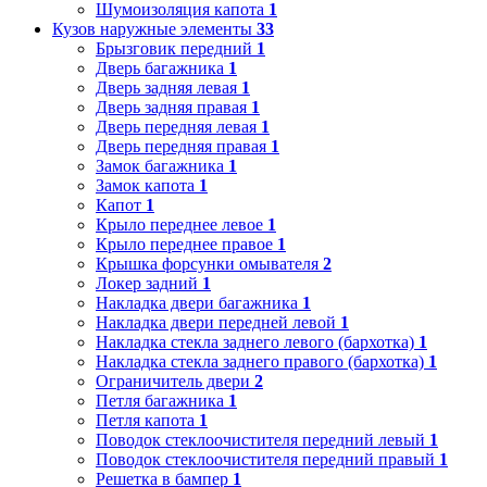
Шумоизоляция капота
1
Кузов наружные элементы
33
Брызговик передний
1
Дверь багажника
1
Дверь задняя левая
1
Дверь задняя правая
1
Дверь передняя левая
1
Дверь передняя правая
1
Замок багажника
1
Замок капота
1
Капот
1
Крыло переднее левое
1
Крыло переднее правое
1
Крышка форсунки омывателя
2
Локер задний
1
Накладка двери багажника
1
Накладка двери передней левой
1
Накладка стекла заднего левого (бархотка)
1
Накладка стекла заднего правого (бархотка)
1
Ограничитель двери
2
Петля багажника
1
Петля капота
1
Поводок стеклоочистителя передний левый
1
Поводок стеклоочистителя передний правый
1
Решетка в бампер
1