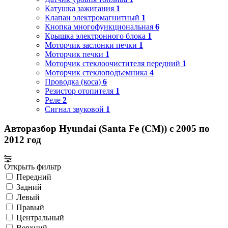
Катушка зажигания
1
Клапан электромагнитный
1
Кнопка многофункциональная
6
Крышка электронного блока
1
Моторчик заслонки печки
1
Моторчик печки
1
Моторчик стеклоочистителя передний
1
Моторчик стеклоподъемника
4
Проводка (коса)
6
Резистор отопителя
1
Реле
2
Сигнал звуковой
1
Авторазбор Hyundai (Santa Fe (CM)) с 2005 по
2012 год
Открыть фильтр
Передний
Задний
Левый
Правый
Центральный
Верхний