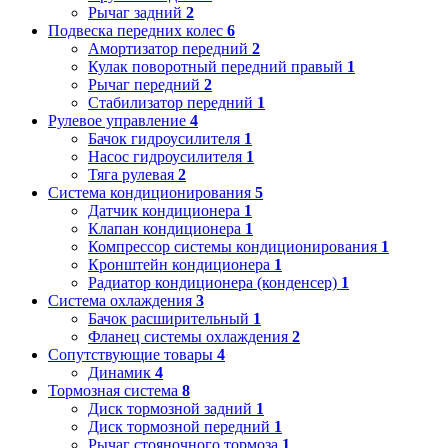
Рычаг задний
2
Подвеска передних колес
6
Амортизатор передний
2
Кулак поворотный передний правый
1
Рычаг передний
2
Стабилизатор передний
1
Рулевое управление
4
Бачок гидроусилителя
1
Насос гидроусилителя
1
Тяга рулевая
2
Система кондиционирования
5
Датчик кондиционера
1
Клапан кондиционера
1
Компрессор системы кондиционирования
1
Кронштейн кондиционера
1
Радиатор кондиционера (конденсер)
1
Система охлаждения
3
Бачок расширительный
1
Фланец системы охлаждения
2
Сопутствующие товары
4
Динамик
4
Тормозная система
8
Диск тормозной задний
1
Диск тормозной передний
1
Рычаг стояночного тормоза
1