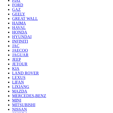
FIAT
FORD
GAZ
GEELY
GREAT WALL
HAIMA
HAVAL
HONDA
HYUNDAI
INFINITI
JAC
JAECOO
JAGUAR
JEEP
JETOUR
KIA
LAND ROVER
LEXUS
LIFAN
LIXIANG
MAZDA
MERCEDES-BENZ
MINI
MITSUBISHI
NISSAN