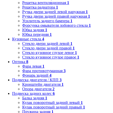
Решетка вентиляционная
1
Решетка радиатора
1
Ручка двери задней левой наружная
1
Ручка двери задней правой наружная
1
Усилитель заднего бампера
1
Форсунка омывателя лобового стекла
1
Юбка задняя
1
Юбка передняя
1
Кузовные стекла
4
Стекло двери задней левой
1
Стекло двери задней правой
1
Стекло кузовное глухое левое
1
Стекло кузовное глухое правое
1
Оптика
8
Фара левая
1
Фара противотуманная
3
Фонарь задний
4
Подвеска двигателя / КПП
3
Кронштейн двигателя
1
Опора двигателя
2
Подвеска задних колес
6
Балка задняя
1
Кулак поворотный задний левый
1
Кулак поворотный задний правый
1
Пружина задняя
1