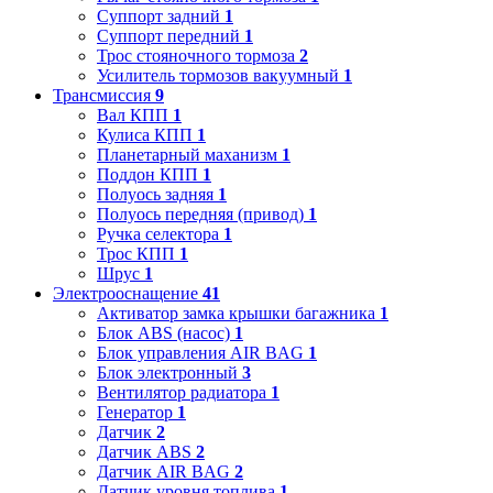
Суппорт задний
1
Суппорт передний
1
Трос стояночного тормоза
2
Усилитель тормозов вакуумный
1
Трансмиссия
9
Вал КПП
1
Кулиса КПП
1
Планетарный маханизм
1
Поддон КПП
1
Полуось задняя
1
Полуось передняя (привод)
1
Ручка селектора
1
Трос КПП
1
Шрус
1
Электрооснащение
41
Активатор замка крышки багажника
1
Блок ABS (насос)
1
Блок управления AIR BAG
1
Блок электронный
3
Вентилятор радиатора
1
Генератор
1
Датчик
2
Датчик ABS
2
Датчик AIR BAG
2
Датчик уровня топлива
1