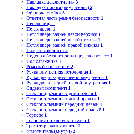
Накладка декоративная
3
Накладка порога (внутренняя)
2
Обшивка стойки
3
Ответная часть ремня безопасности
1
Пепельница
1
Петля двери
1
Петля двери задней левой верхняя
1
Петля двери задней левой нижняя
1
Петля двери задней правой нижняя
1
Плафон салонный
5
Подушка безопасности в рулевое колесо
1
Пол багажника
1
Ремень безопасности
2
Ручка внутренняя потолочная
1
Ручка двери задней левой внутренняя
1
Ручка двери задней правой внутренняя
1
Сиденья (комплект)
1
Стеклоподъемник задний левый
1
Стеклоподъемник задний правый
1
Стеклоподъемник передний левый
1
Стеклоподъемник передний правый
1
Торпедо
1
Трапеция стеклоочистителей
1
Трос открывания капота
1
Уплотнитель (внутри)
2