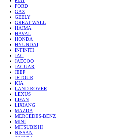
FIAT
FORD
GAZ
GEELY
GREAT WALL
HAIMA
HAVAL
HONDA
HYUNDAI
INFINITI
JAC
JAECOO
JAGUAR
JEEP
JETOUR
KIA
LAND ROVER
LEXUS
LIFAN
LIXIANG
MAZDA
MERCEDES-BENZ
MINI
MITSUBISHI
NISSAN