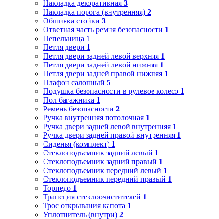
Накладка декоративная
3
Накладка порога (внутренняя)
2
Обшивка стойки
3
Ответная часть ремня безопасности
1
Пепельница
1
Петля двери
1
Петля двери задней левой верхняя
1
Петля двери задней левой нижняя
1
Петля двери задней правой нижняя
1
Плафон салонный
5
Подушка безопасности в рулевое колесо
1
Пол багажника
1
Ремень безопасности
2
Ручка внутренняя потолочная
1
Ручка двери задней левой внутренняя
1
Ручка двери задней правой внутренняя
1
Сиденья (комплект)
1
Стеклоподъемник задний левый
1
Стеклоподъемник задний правый
1
Стеклоподъемник передний левый
1
Стеклоподъемник передний правый
1
Торпедо
1
Трапеция стеклоочистителей
1
Трос открывания капота
1
Уплотнитель (внутри)
2