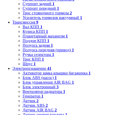
Суппорт задний
1
Суппорт передний
1
Трос стояночного тормоза
2
Усилитель тормозов вакуумный
1
Трансмиссия
9
Вал КПП
1
Кулиса КПП
1
Планетарный маханизм
1
Поддон КПП
1
Полуось задняя
1
Полуось передняя (привод)
1
Ручка селектора
1
Трос КПП
1
Шрус
1
Электрооснащение
41
Активатор замка крышки багажника
1
Блок ABS (насос)
1
Блок управления AIR BAG
1
Блок электронный
3
Вентилятор радиатора
1
Генератор
1
Датчик
2
Датчик ABS
2
Датчик AIR BAG
2
Датчик уровня топлива
1