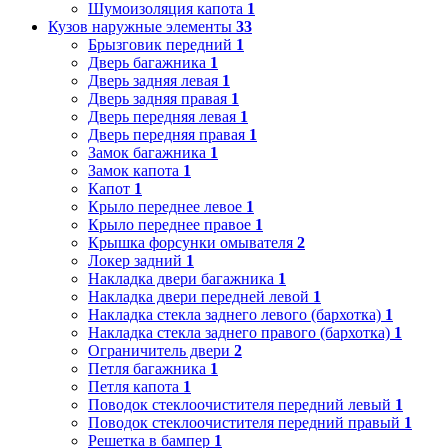
Шумоизоляция капота
1
Кузов наружные элементы
33
Брызговик передний
1
Дверь багажника
1
Дверь задняя левая
1
Дверь задняя правая
1
Дверь передняя левая
1
Дверь передняя правая
1
Замок багажника
1
Замок капота
1
Капот
1
Крыло переднее левое
1
Крыло переднее правое
1
Крышка форсунки омывателя
2
Локер задний
1
Накладка двери багажника
1
Накладка двери передней левой
1
Накладка стекла заднего левого (бархотка)
1
Накладка стекла заднего правого (бархотка)
1
Ограничитель двери
2
Петля багажника
1
Петля капота
1
Поводок стеклоочистителя передний левый
1
Поводок стеклоочистителя передний правый
1
Решетка в бампер
1