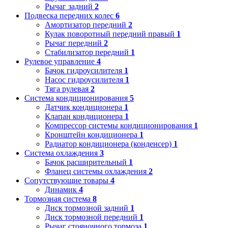
Рычаг задний
2
Подвеска передних колес
6
Амортизатор передний
2
Кулак поворотный передний правый
1
Рычаг передний
2
Стабилизатор передний
1
Рулевое управление
4
Бачок гидроусилителя
1
Насос гидроусилителя
1
Тяга рулевая
2
Система кондиционирования
5
Датчик кондиционера
1
Клапан кондиционера
1
Компрессор системы кондиционирования
1
Кронштейн кондиционера
1
Радиатор кондиционера (конденсер)
1
Система охлаждения
3
Бачок расширительный
1
Фланец системы охлаждения
2
Сопутствующие товары
4
Динамик
4
Тормозная система
8
Диск тормозной задний
1
Диск тормозной передний
1
Рычаг стояночного тормоза
1