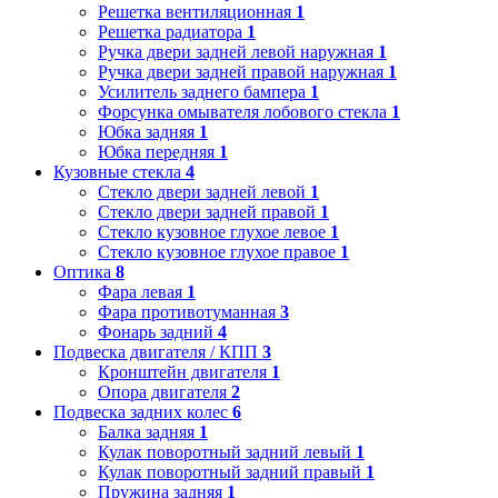
Решетка вентиляционная
1
Решетка радиатора
1
Ручка двери задней левой наружная
1
Ручка двери задней правой наружная
1
Усилитель заднего бампера
1
Форсунка омывателя лобового стекла
1
Юбка задняя
1
Юбка передняя
1
Кузовные стекла
4
Стекло двери задней левой
1
Стекло двери задней правой
1
Стекло кузовное глухое левое
1
Стекло кузовное глухое правое
1
Оптика
8
Фара левая
1
Фара противотуманная
3
Фонарь задний
4
Подвеска двигателя / КПП
3
Кронштейн двигателя
1
Опора двигателя
2
Подвеска задних колес
6
Балка задняя
1
Кулак поворотный задний левый
1
Кулак поворотный задний правый
1
Пружина задняя
1