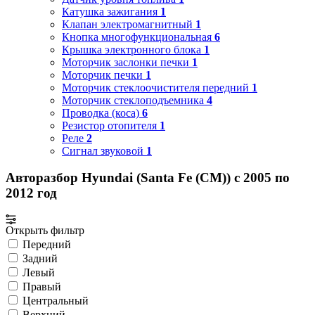
Катушка зажигания
1
Клапан электромагнитный
1
Кнопка многофункциональная
6
Крышка электронного блока
1
Моторчик заслонки печки
1
Моторчик печки
1
Моторчик стеклоочистителя передний
1
Моторчик стеклоподъемника
4
Проводка (коса)
6
Резистор отопителя
1
Реле
2
Сигнал звуковой
1
Авторазбор Hyundai (Santa Fe (CM)) с 2005 по
2012 год
Открыть фильтр
Передний
Задний
Левый
Правый
Центральный
Верхний