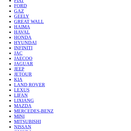
FIAT
FORD
GAZ
GEELY
GREAT WALL
HAIMA
HAVAL
HONDA
HYUNDAI
INFINITI
JAC
JAECOO
JAGUAR
JEEP
JETOUR
KIA
LAND ROVER
LEXUS
LIFAN
LIXIANG
MAZDA
MERCEDES-BENZ
MINI
MITSUBISHI
NISSAN