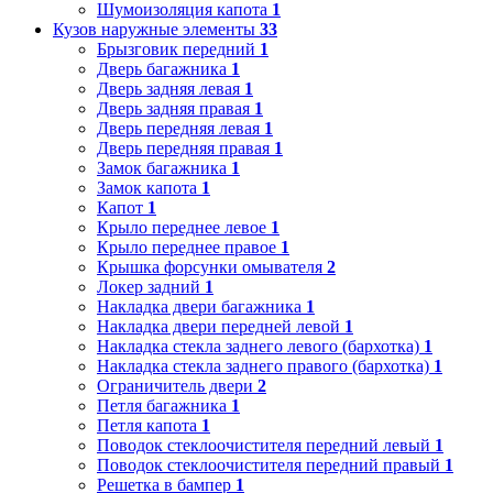
Шумоизоляция капота
1
Кузов наружные элементы
33
Брызговик передний
1
Дверь багажника
1
Дверь задняя левая
1
Дверь задняя правая
1
Дверь передняя левая
1
Дверь передняя правая
1
Замок багажника
1
Замок капота
1
Капот
1
Крыло переднее левое
1
Крыло переднее правое
1
Крышка форсунки омывателя
2
Локер задний
1
Накладка двери багажника
1
Накладка двери передней левой
1
Накладка стекла заднего левого (бархотка)
1
Накладка стекла заднего правого (бархотка)
1
Ограничитель двери
2
Петля багажника
1
Петля капота
1
Поводок стеклоочистителя передний левый
1
Поводок стеклоочистителя передний правый
1
Решетка в бампер
1