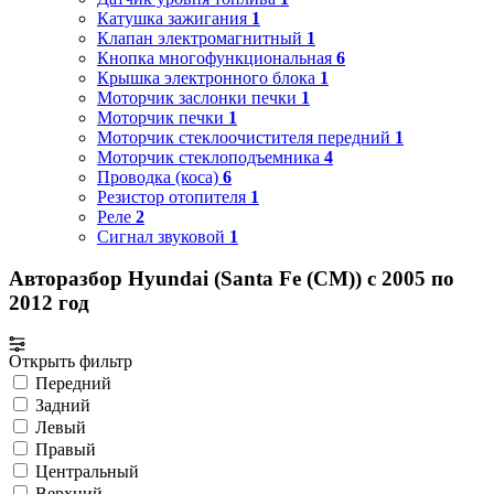
Катушка зажигания
1
Клапан электромагнитный
1
Кнопка многофункциональная
6
Крышка электронного блока
1
Моторчик заслонки печки
1
Моторчик печки
1
Моторчик стеклоочистителя передний
1
Моторчик стеклоподъемника
4
Проводка (коса)
6
Резистор отопителя
1
Реле
2
Сигнал звуковой
1
Авторазбор Hyundai (Santa Fe (CM)) с 2005 по
2012 год
Открыть фильтр
Передний
Задний
Левый
Правый
Центральный
Верхний