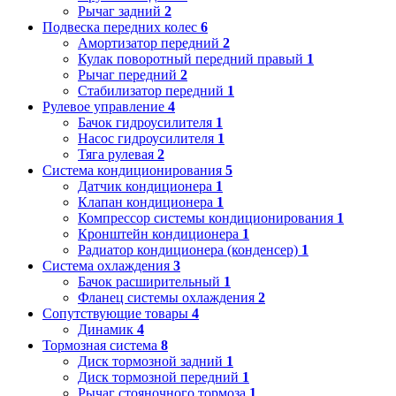
Рычаг задний
2
Подвеска передних колес
6
Амортизатор передний
2
Кулак поворотный передний правый
1
Рычаг передний
2
Стабилизатор передний
1
Рулевое управление
4
Бачок гидроусилителя
1
Насос гидроусилителя
1
Тяга рулевая
2
Система кондиционирования
5
Датчик кондиционера
1
Клапан кондиционера
1
Компрессор системы кондиционирования
1
Кронштейн кондиционера
1
Радиатор кондиционера (конденсер)
1
Система охлаждения
3
Бачок расширительный
1
Фланец системы охлаждения
2
Сопутствующие товары
4
Динамик
4
Тормозная система
8
Диск тормозной задний
1
Диск тормозной передний
1
Рычаг стояночного тормоза
1