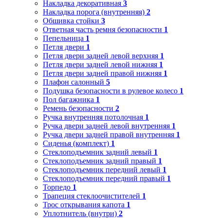
Накладка декоративная
3
Накладка порога (внутренняя)
2
Обшивка стойки
3
Ответная часть ремня безопасности
1
Пепельница
1
Петля двери
1
Петля двери задней левой верхняя
1
Петля двери задней левой нижняя
1
Петля двери задней правой нижняя
1
Плафон салонный
5
Подушка безопасности в рулевое колесо
1
Пол багажника
1
Ремень безопасности
2
Ручка внутренняя потолочная
1
Ручка двери задней левой внутренняя
1
Ручка двери задней правой внутренняя
1
Сиденья (комплект)
1
Стеклоподъемник задний левый
1
Стеклоподъемник задний правый
1
Стеклоподъемник передний левый
1
Стеклоподъемник передний правый
1
Торпедо
1
Трапеция стеклоочистителей
1
Трос открывания капота
1
Уплотнитель (внутри)
2