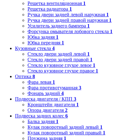
Решетка вентиляционная
1
Решетка радиатора
1
Ручка двери задней левой наружная
1
Ручка двери задней правой наружная
1
Усилитель заднего бампера
1
Форсунка омывателя лобового стекла
1
Юбка задняя
1
Юбка передняя
1
Кузовные стекла
4
Стекло двери задней левой
1
Стекло двери задней правой
1
Стекло кузовное глухое левое
1
Стекло кузовное глухое правое
1
Оптика
8
Фара левая
1
Фара противотуманная
3
Фонарь задний
4
Подвеска двигателя / КПП
3
Кронштейн двигателя
1
Опора двигателя
2
Подвеска задних колес
6
Балка задняя
1
Кулак поворотный задний левый
1
Кулак поворотный задний правый
1
Пружина задняя
1