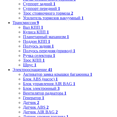
Суппорт задний
1
Суппорт передний
1
Трос стояночного тормоза
2
Усилитель тормозов вакуумный
1
Трансмиссия
9
Вал КПП
1
Кулиса КПП
1
Планетарный маханизм
1
Поддон КПП
1
Полуось задняя
1
Полуось передняя (привод)
1
Ручка селектора
1
Трос КПП
1
Шрус
1
Электрооснащение
41
Активатор замка крышки багажника
1
Блок ABS (насос)
1
Блок управления AIR BAG
1
Блок электронный
3
Вентилятор радиатора
1
Генератор
1
Датчик
2
Датчик ABS
2
Датчик AIR BAG
2
Датчик уровня топлива
1