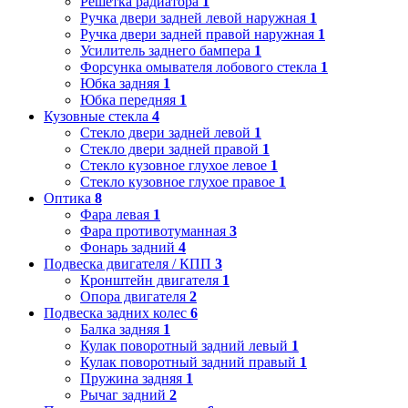
Решетка радиатора
1
Ручка двери задней левой наружная
1
Ручка двери задней правой наружная
1
Усилитель заднего бампера
1
Форсунка омывателя лобового стекла
1
Юбка задняя
1
Юбка передняя
1
Кузовные стекла
4
Стекло двери задней левой
1
Стекло двери задней правой
1
Стекло кузовное глухое левое
1
Стекло кузовное глухое правое
1
Оптика
8
Фара левая
1
Фара противотуманная
3
Фонарь задний
4
Подвеска двигателя / КПП
3
Кронштейн двигателя
1
Опора двигателя
2
Подвеска задних колес
6
Балка задняя
1
Кулак поворотный задний левый
1
Кулак поворотный задний правый
1
Пружина задняя
1
Рычаг задний
2