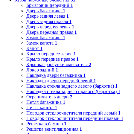
Брызговик передний
1
Дверь багажника
1
Дверь задняя левая
1
Дверь задняя правая
1
Дверь передняя левая
1
Дверь передняя правая
1
Замок багажника
1
Замок капота
1
Капот
1
Крыло переднее левое
1
Крыло переднее правое
1
Крышка форсунки омывателя
2
Локер задний
1
Накладка двери багажника
1
Накладка двери передней левой
1
Накладка стекла заднего левого (бархотка)
1
Накладка стекла заднего правого (бархотка)
1
Ограничитель двери
2
Петля багажника
1
Петля капота
1
Поводок стеклоочистителя передний левый
1
Поводок стеклоочистителя передний правый
1
Решетка в бампер
1
Решетка вентиляционная
1