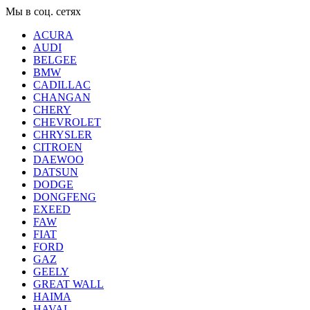
Мы в соц. сетях
ACURA
AUDI
BELGEE
BMW
CADILLAC
CHANGAN
CHERY
CHEVROLET
CHRYSLER
CITROEN
DAEWOO
DATSUN
DODGE
DONGFENG
EXEED
FAW
FIAT
FORD
GAZ
GEELY
GREAT WALL
HAIMA
HAVAL