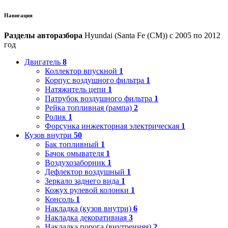
Навигация
Разделы авторазбора
Hyundai (Santa Fe (CM)) с 2005 по 2012
год
Двигатель
8
Коллектор впускной
1
Корпус воздушного фильтра
1
Натяжитель цепи
1
Патрубок воздушного фильтра
1
Рейка топливная (рампа)
2
Ролик
1
Форсунка инжекторная электрическая
1
Кузов внутри
50
Бак топливный
1
Бачок омывателя
1
Воздухозаборник
1
Дефлектор воздушный
1
Зеркало заднего вида
1
Кожух рулевой колонки
1
Консоль
1
Накладка (кузов внутри)
6
Накладка декоративная
3
Накладка порога (внутренняя)
2