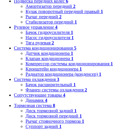
Подвеска передних колес
6
Амортизатор передний
2
Кулак поворотный передний правый
1
Рычаг передний
2
Стабилизатор передний
1
Рулевое управление
4
Бачок гидроусилителя
1
Насос гидроусилителя
1
Тяга рулевая
2
Система кондиционирования
5
Датчик кондиционера
1
Клапан кондиционера
1
Компрессор системы кондиционирования
1
Кронштейн кондиционера
1
Радиатор кондиционера (конденсер)
1
Система охлаждения
3
Бачок расширительный
1
Фланец системы охлаждения
2
Сопутствующие товары
4
Динамик
4
Тормозная система
8
Диск тормозной задний
1
Диск тормозной передний
1
Рычаг стояночного тормоза
1
Суппорт задний
1