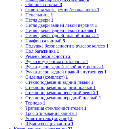
Обшивка стойки
3
Ответная часть ремня безопасности
1
Пепельница
1
Петля двери
1
Петля двери задней левой верхняя
1
Петля двери задней левой нижняя
1
Петля двери задней правой нижняя
1
Плафон салонный
5
Подушка безопасности в рулевое колесо
1
Пол багажника
1
Ремень безопасности
2
Ручка внутренняя потолочная
1
Ручка двери задней левой внутренняя
1
Ручка двери задней правой внутренняя
1
Сиденья (комплект)
1
Стеклоподъемник задний левый
1
Стеклоподъемник задний правый
1
Стеклоподъемник передний левый
1
Стеклоподъемник передний правый
1
Торпедо
1
Трапеция стеклоочистителей
1
Трос открывания капота
1
Уплотнитель (внутри)
2
Шумоизоляция капота
1
Кузов наружные элементы
33