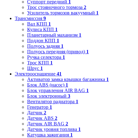
Суппорт передний
1
Трос стояночного тормоза
2
Усилитель тормозов вакуумный
1
Трансмиссия
9
Вал КПП
1
Кулиса КПП
1
Планетарный маханизм
1
Поддон КПП
1
Полуось задняя
1
Полуось передняя (привод)
1
Ручка селектора
1
Трос КПП
1
Шрус
1
Электрооснащение
41
Активатор замка крышки багажника
1
Блок ABS (насос)
1
Блок управления AIR BAG
1
Блок электронный
3
Вентилятор радиатора
1
Генератор
1
Датчик
2
Датчик ABS
2
Датчик AIR BAG
2
Датчик уровня топлива
1
Катушка зажигания
1