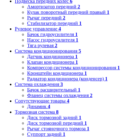
Подвеска передних колес
6
Амортизатор передний
2
Кулак поворотный передний правый
1
Рычаг передний
2
Стабилизатор передний
1
Рулевое управление
4
Бачок гидроусилителя
1
Насос гидроусилителя
1
Тяга рулевая
2
Система кондиционирования
5
Датчик кондиционера
1
Клапан кондиционера
1
Компрессор системы кондиционирования
1
Кронштейн кондиционера
1
Радиатор кондиционера (конденсер)
1
Система охлаждения
3
Бачок расширительный
1
Фланец системы охлаждения
2
Сопутствующие товары
4
Динамик
4
Тормозная система
8
Диск тормозной задний
1
Диск тормозной передний
1
Рычаг стояночного тормоза
1
Суппорт задний
1