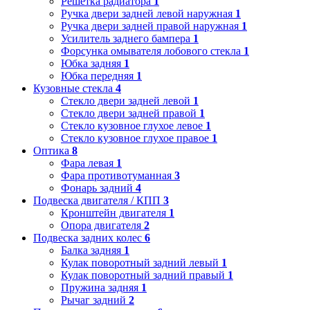
Решетка радиатора
1
Ручка двери задней левой наружная
1
Ручка двери задней правой наружная
1
Усилитель заднего бампера
1
Форсунка омывателя лобового стекла
1
Юбка задняя
1
Юбка передняя
1
Кузовные стекла
4
Стекло двери задней левой
1
Стекло двери задней правой
1
Стекло кузовное глухое левое
1
Стекло кузовное глухое правое
1
Оптика
8
Фара левая
1
Фара противотуманная
3
Фонарь задний
4
Подвеска двигателя / КПП
3
Кронштейн двигателя
1
Опора двигателя
2
Подвеска задних колес
6
Балка задняя
1
Кулак поворотный задний левый
1
Кулак поворотный задний правый
1
Пружина задняя
1
Рычаг задний
2