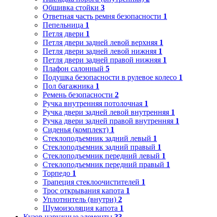
Обшивка стойки
3
Ответная часть ремня безопасности
1
Пепельница
1
Петля двери
1
Петля двери задней левой верхняя
1
Петля двери задней левой нижняя
1
Петля двери задней правой нижняя
1
Плафон салонный
5
Подушка безопасности в рулевое колесо
1
Пол багажника
1
Ремень безопасности
2
Ручка внутренняя потолочная
1
Ручка двери задней левой внутренняя
1
Ручка двери задней правой внутренняя
1
Сиденья (комплект)
1
Стеклоподъемник задний левый
1
Стеклоподъемник задний правый
1
Стеклоподъемник передний левый
1
Стеклоподъемник передний правый
1
Торпедо
1
Трапеция стеклоочистителей
1
Трос открывания капота
1
Уплотнитель (внутри)
2
Шумоизоляция капота
1
Кузов наружные элементы
33