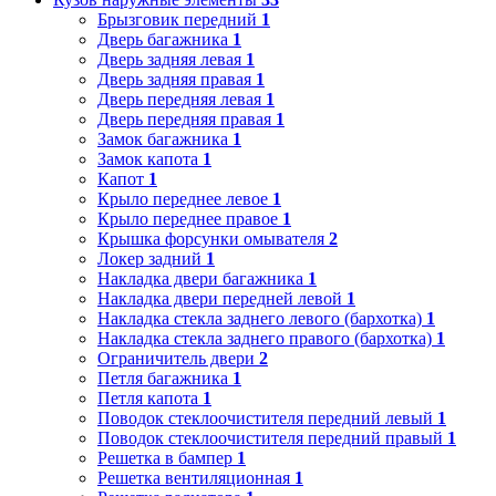
Брызговик передний
1
Дверь багажника
1
Дверь задняя левая
1
Дверь задняя правая
1
Дверь передняя левая
1
Дверь передняя правая
1
Замок багажника
1
Замок капота
1
Капот
1
Крыло переднее левое
1
Крыло переднее правое
1
Крышка форсунки омывателя
2
Локер задний
1
Накладка двери багажника
1
Накладка двери передней левой
1
Накладка стекла заднего левого (бархотка)
1
Накладка стекла заднего правого (бархотка)
1
Ограничитель двери
2
Петля багажника
1
Петля капота
1
Поводок стеклоочистителя передний левый
1
Поводок стеклоочистителя передний правый
1
Решетка в бампер
1
Решетка вентиляционная
1