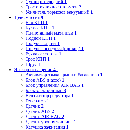
Суппорт передний
1
Трос стояночного тормоза
2
Усилитель тормозов вакуумный
1
Трансмиссия
9
Вал КПП
1
Кулиса КПП
1
Планетарный маханизм
1
Поддон КПП
1
Полуось задняя
1
Полуось передняя (привод)
1
Ручка селектора
1
Трос КПП
1
Шрус
1
Электрооснащение
41
Активатор замка крышки багажника
1
Блок ABS (насос)
1
Блок управления AIR BAG
1
Блок электронный
3
Вентилятор радиатора
1
Генератор
1
Датчик
2
Датчик ABS
2
Датчик AIR BAG
2
Датчик уровня топлива
1
Катушка зажигания
1