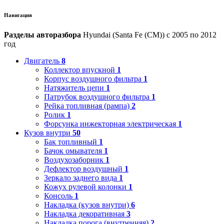
Навигация
Разделы авторазбора
Hyundai (Santa Fe (CM)) с 2005 по 2012
год
Двигатель
8
Коллектор впускной
1
Корпус воздушного фильтра
1
Натяжитель цепи
1
Патрубок воздушного фильтра
1
Рейка топливная (рампа)
2
Ролик
1
Форсунка инжекторная электрическая
1
Кузов внутри
50
Бак топливный
1
Бачок омывателя
1
Воздухозаборник
1
Дефлектор воздушный
1
Зеркало заднего вида
1
Кожух рулевой колонки
1
Консоль
1
Накладка (кузов внутри)
6
Накладка декоративная
3
Накладка порога (внутренняя)
2