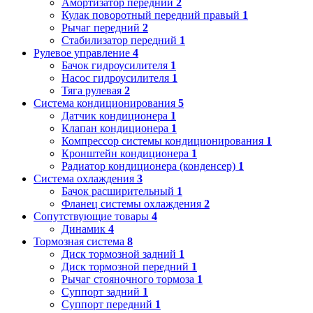
Амортизатор передний
2
Кулак поворотный передний правый
1
Рычаг передний
2
Стабилизатор передний
1
Рулевое управление
4
Бачок гидроусилителя
1
Насос гидроусилителя
1
Тяга рулевая
2
Система кондиционирования
5
Датчик кондиционера
1
Клапан кондиционера
1
Компрессор системы кондиционирования
1
Кронштейн кондиционера
1
Радиатор кондиционера (конденсер)
1
Система охлаждения
3
Бачок расширительный
1
Фланец системы охлаждения
2
Сопутствующие товары
4
Динамик
4
Тормозная система
8
Диск тормозной задний
1
Диск тормозной передний
1
Рычаг стояночного тормоза
1
Суппорт задний
1
Суппорт передний
1