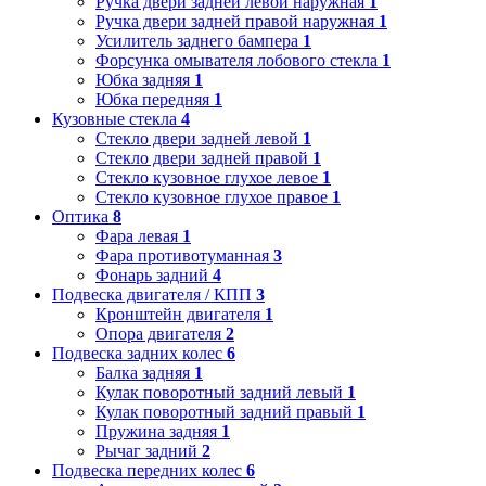
Ручка двери задней левой наружная
1
Ручка двери задней правой наружная
1
Усилитель заднего бампера
1
Форсунка омывателя лобового стекла
1
Юбка задняя
1
Юбка передняя
1
Кузовные стекла
4
Стекло двери задней левой
1
Стекло двери задней правой
1
Стекло кузовное глухое левое
1
Стекло кузовное глухое правое
1
Оптика
8
Фара левая
1
Фара противотуманная
3
Фонарь задний
4
Подвеска двигателя / КПП
3
Кронштейн двигателя
1
Опора двигателя
2
Подвеска задних колес
6
Балка задняя
1
Кулак поворотный задний левый
1
Кулак поворотный задний правый
1
Пружина задняя
1
Рычаг задний
2
Подвеска передних колес
6