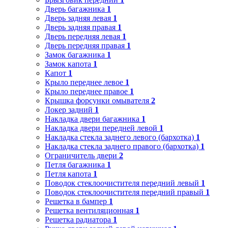
Дверь багажника
1
Дверь задняя левая
1
Дверь задняя правая
1
Дверь передняя левая
1
Дверь передняя правая
1
Замок багажника
1
Замок капота
1
Капот
1
Крыло переднее левое
1
Крыло переднее правое
1
Крышка форсунки омывателя
2
Локер задний
1
Накладка двери багажника
1
Накладка двери передней левой
1
Накладка стекла заднего левого (бархотка)
1
Накладка стекла заднего правого (бархотка)
1
Ограничитель двери
2
Петля багажника
1
Петля капота
1
Поводок стеклоочистителя передний левый
1
Поводок стеклоочистителя передний правый
1
Решетка в бампер
1
Решетка вентиляционная
1
Решетка радиатора
1