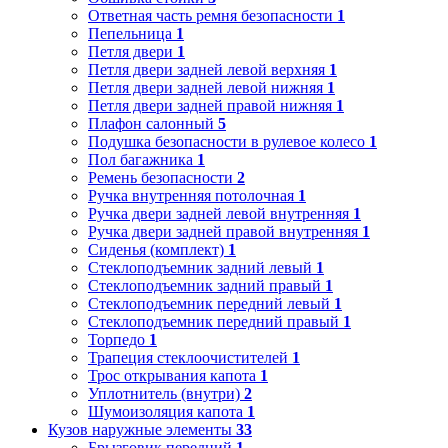
Ответная часть ремня безопасности
1
Пепельница
1
Петля двери
1
Петля двери задней левой верхняя
1
Петля двери задней левой нижняя
1
Петля двери задней правой нижняя
1
Плафон салонный
5
Подушка безопасности в рулевое колесо
1
Пол багажника
1
Ремень безопасности
2
Ручка внутренняя потолочная
1
Ручка двери задней левой внутренняя
1
Ручка двери задней правой внутренняя
1
Сиденья (комплект)
1
Стеклоподъемник задний левый
1
Стеклоподъемник задний правый
1
Стеклоподъемник передний левый
1
Стеклоподъемник передний правый
1
Торпедо
1
Трапеция стеклоочистителей
1
Трос открывания капота
1
Уплотнитель (внутри)
2
Шумоизоляция капота
1
Кузов наружные элементы
33
Брызговик передний
1