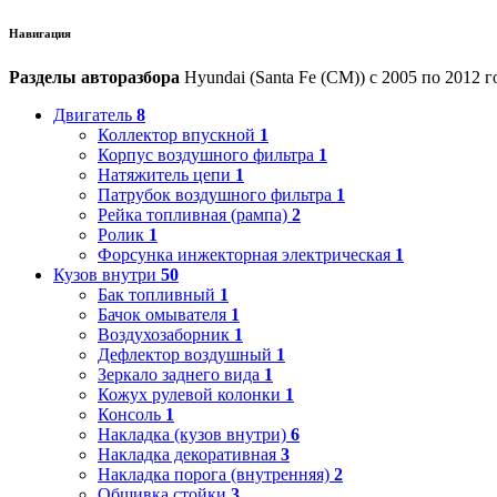
Навигация
Разделы авторазбора
Hyundai (Santa Fe (CM)) с 2005 по 2012 г
Двигатель
8
Коллектор впускной
1
Корпус воздушного фильтра
1
Натяжитель цепи
1
Патрубок воздушного фильтра
1
Рейка топливная (рампа)
2
Ролик
1
Форсунка инжекторная электрическая
1
Кузов внутри
50
Бак топливный
1
Бачок омывателя
1
Воздухозаборник
1
Дефлектор воздушный
1
Зеркало заднего вида
1
Кожух рулевой колонки
1
Консоль
1
Накладка (кузов внутри)
6
Накладка декоративная
3
Накладка порога (внутренняя)
2
Обшивка стойки
3