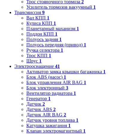
Трос стояночного тормоза
2
Усилитель тормозов вакуумный
1
Трансмиссия
9
Вал КПП
1
Кулиса КПП
1
Планетарный маханизм
1
Поддон КПП
1
Полуось задняя
1
Полуось передняя (привод)
1
Ручка селектора
1
Трос КПП
1
Шрус
1
Электрооснащение
41
Активатор замка крышки багажника
1
Блок ABS (насос)
1
Блок управления AIR BAG
1
Блок электронный
3
Вентилятор радиатора
1
Генератор
1
Датчик
2
Датчик ABS
2
Датчик AIR BAG
2
Датчик уровня топлива
1
Катушка зажигания
1
Клапан электромагнитный
1