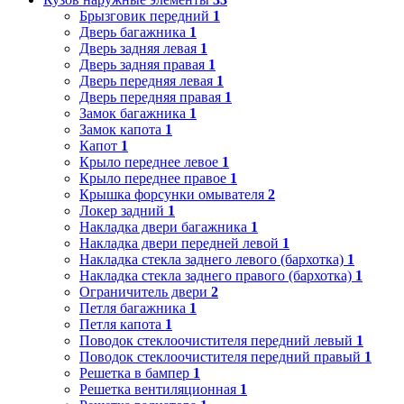
Брызговик передний
1
Дверь багажника
1
Дверь задняя левая
1
Дверь задняя правая
1
Дверь передняя левая
1
Дверь передняя правая
1
Замок багажника
1
Замок капота
1
Капот
1
Крыло переднее левое
1
Крыло переднее правое
1
Крышка форсунки омывателя
2
Локер задний
1
Накладка двери багажника
1
Накладка двери передней левой
1
Накладка стекла заднего левого (бархотка)
1
Накладка стекла заднего правого (бархотка)
1
Ограничитель двери
2
Петля багажника
1
Петля капота
1
Поводок стеклоочистителя передний левый
1
Поводок стеклоочистителя передний правый
1
Решетка в бампер
1
Решетка вентиляционная
1