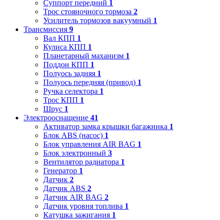
Суппорт передний
1
Трос стояночного тормоза
2
Усилитель тормозов вакуумный
1
Трансмиссия
9
Вал КПП
1
Кулиса КПП
1
Планетарный маханизм
1
Поддон КПП
1
Полуось задняя
1
Полуось передняя (привод)
1
Ручка селектора
1
Трос КПП
1
Шрус
1
Электрооснащение
41
Активатор замка крышки багажника
1
Блок ABS (насос)
1
Блок управления AIR BAG
1
Блок электронный
3
Вентилятор радиатора
1
Генератор
1
Датчик
2
Датчик ABS
2
Датчик AIR BAG
2
Датчик уровня топлива
1
Катушка зажигания
1