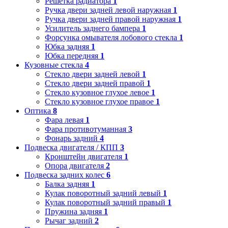
Решетка радиатора
1
Ручка двери задней левой наружная
1
Ручка двери задней правой наружная
1
Усилитель заднего бампера
1
Форсунка омывателя лобового стекла
1
Юбка задняя
1
Юбка передняя
1
Кузовные стекла
4
Стекло двери задней левой
1
Стекло двери задней правой
1
Стекло кузовное глухое левое
1
Стекло кузовное глухое правое
1
Оптика
8
Фара левая
1
Фара противотуманная
3
Фонарь задний
4
Подвеска двигателя / КПП
3
Кронштейн двигателя
1
Опора двигателя
2
Подвеска задних колес
6
Балка задняя
1
Кулак поворотный задний левый
1
Кулак поворотный задний правый
1
Пружина задняя
1
Рычаг задний
2