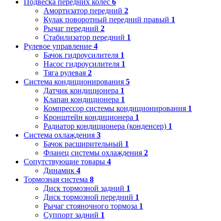
Подвеска передних колес
6
Амортизатор передний
2
Кулак поворотный передний правый
1
Рычаг передний
2
Стабилизатор передний
1
Рулевое управление
4
Бачок гидроусилителя
1
Насос гидроусилителя
1
Тяга рулевая
2
Система кондиционирования
5
Датчик кондиционера
1
Клапан кондиционера
1
Компрессор системы кондиционирования
1
Кронштейн кондиционера
1
Радиатор кондиционера (конденсер)
1
Система охлаждения
3
Бачок расширительный
1
Фланец системы охлаждения
2
Сопутствующие товары
4
Динамик
4
Тормозная система
8
Диск тормозной задний
1
Диск тормозной передний
1
Рычаг стояночного тормоза
1
Суппорт задний
1