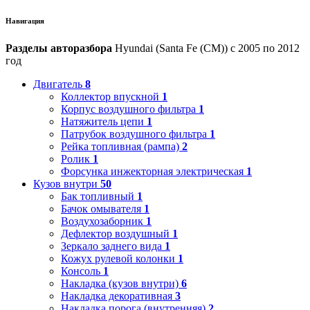
Навигация
Разделы авторазбора
Hyundai (Santa Fe (CM)) с 2005 по 2012
год
Двигатель
8
Коллектор впускной
1
Корпус воздушного фильтра
1
Натяжитель цепи
1
Патрубок воздушного фильтра
1
Рейка топливная (рампа)
2
Ролик
1
Форсунка инжекторная электрическая
1
Кузов внутри
50
Бак топливный
1
Бачок омывателя
1
Воздухозаборник
1
Дефлектор воздушный
1
Зеркало заднего вида
1
Кожух рулевой колонки
1
Консоль
1
Накладка (кузов внутри)
6
Накладка декоративная
3
Накладка порога (внутренняя)
2