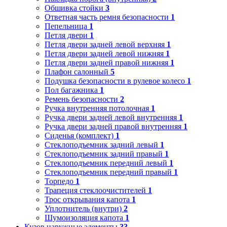
Обшивка стойки
3
Ответная часть ремня безопасности
1
Пепельница
1
Петля двери
1
Петля двери задней левой верхняя
1
Петля двери задней левой нижняя
1
Петля двери задней правой нижняя
1
Плафон салонный
5
Подушка безопасности в рулевое колесо
1
Пол багажника
1
Ремень безопасности
2
Ручка внутренняя потолочная
1
Ручка двери задней левой внутренняя
1
Ручка двери задней правой внутренняя
1
Сиденья (комплект)
1
Стеклоподъемник задний левый
1
Стеклоподъемник задний правый
1
Стеклоподъемник передний левый
1
Стеклоподъемник передний правый
1
Торпедо
1
Трапеция стеклоочистителей
1
Трос открывания капота
1
Уплотнитель (внутри)
2
Шумоизоляция капота
1
Кузов наружные элементы
33