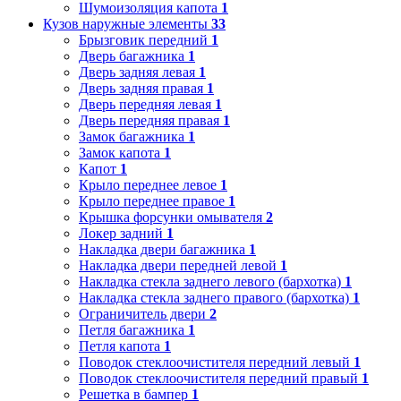
Шумоизоляция капота
1
Кузов наружные элементы
33
Брызговик передний
1
Дверь багажника
1
Дверь задняя левая
1
Дверь задняя правая
1
Дверь передняя левая
1
Дверь передняя правая
1
Замок багажника
1
Замок капота
1
Капот
1
Крыло переднее левое
1
Крыло переднее правое
1
Крышка форсунки омывателя
2
Локер задний
1
Накладка двери багажника
1
Накладка двери передней левой
1
Накладка стекла заднего левого (бархотка)
1
Накладка стекла заднего правого (бархотка)
1
Ограничитель двери
2
Петля багажника
1
Петля капота
1
Поводок стеклоочистителя передний левый
1
Поводок стеклоочистителя передний правый
1
Решетка в бампер
1