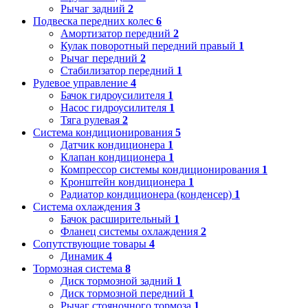
Рычаг задний
2
Подвеска передних колес
6
Амортизатор передний
2
Кулак поворотный передний правый
1
Рычаг передний
2
Стабилизатор передний
1
Рулевое управление
4
Бачок гидроусилителя
1
Насос гидроусилителя
1
Тяга рулевая
2
Система кондиционирования
5
Датчик кондиционера
1
Клапан кондиционера
1
Компрессор системы кондиционирования
1
Кронштейн кондиционера
1
Радиатор кондиционера (конденсер)
1
Система охлаждения
3
Бачок расширительный
1
Фланец системы охлаждения
2
Сопутствующие товары
4
Динамик
4
Тормозная система
8
Диск тормозной задний
1
Диск тормозной передний
1
Рычаг стояночного тормоза
1