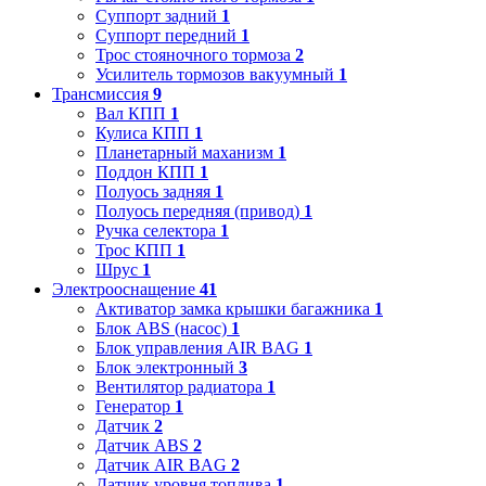
Суппорт задний
1
Суппорт передний
1
Трос стояночного тормоза
2
Усилитель тормозов вакуумный
1
Трансмиссия
9
Вал КПП
1
Кулиса КПП
1
Планетарный маханизм
1
Поддон КПП
1
Полуось задняя
1
Полуось передняя (привод)
1
Ручка селектора
1
Трос КПП
1
Шрус
1
Электрооснащение
41
Активатор замка крышки багажника
1
Блок ABS (насос)
1
Блок управления AIR BAG
1
Блок электронный
3
Вентилятор радиатора
1
Генератор
1
Датчик
2
Датчик ABS
2
Датчик AIR BAG
2
Датчик уровня топлива
1