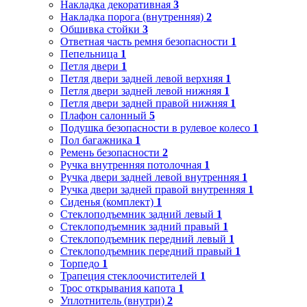
Накладка декоративная
3
Накладка порога (внутренняя)
2
Обшивка стойки
3
Ответная часть ремня безопасности
1
Пепельница
1
Петля двери
1
Петля двери задней левой верхняя
1
Петля двери задней левой нижняя
1
Петля двери задней правой нижняя
1
Плафон салонный
5
Подушка безопасности в рулевое колесо
1
Пол багажника
1
Ремень безопасности
2
Ручка внутренняя потолочная
1
Ручка двери задней левой внутренняя
1
Ручка двери задней правой внутренняя
1
Сиденья (комплект)
1
Стеклоподъемник задний левый
1
Стеклоподъемник задний правый
1
Стеклоподъемник передний левый
1
Стеклоподъемник передний правый
1
Торпедо
1
Трапеция стеклоочистителей
1
Трос открывания капота
1
Уплотнитель (внутри)
2