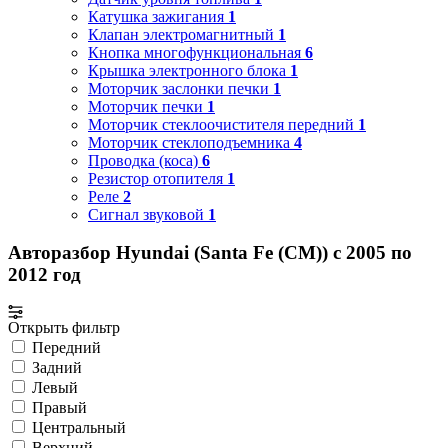
Катушка зажигания
1
Клапан электромагнитный
1
Кнопка многофункциональная
6
Крышка электронного блока
1
Моторчик заслонки печки
1
Моторчик печки
1
Моторчик стеклоочистителя передний
1
Моторчик стеклоподъемника
4
Проводка (коса)
6
Резистор отопителя
1
Реле
2
Сигнал звуковой
1
Авторазбор Hyundai (Santa Fe (CM)) с 2005 по
2012 год
Открыть фильтр
Передний
Задний
Левый
Правый
Центральный
Верхний