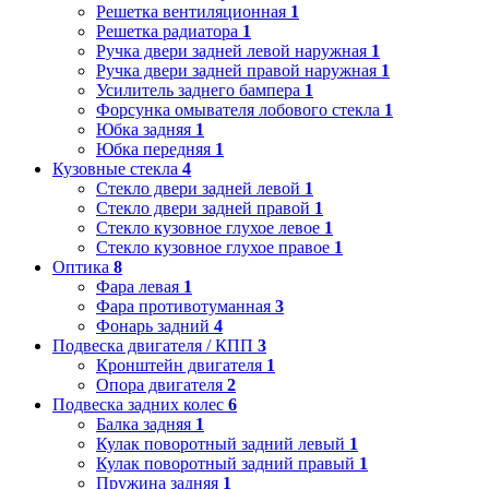
Решетка вентиляционная
1
Решетка радиатора
1
Ручка двери задней левой наружная
1
Ручка двери задней правой наружная
1
Усилитель заднего бампера
1
Форсунка омывателя лобового стекла
1
Юбка задняя
1
Юбка передняя
1
Кузовные стекла
4
Стекло двери задней левой
1
Стекло двери задней правой
1
Стекло кузовное глухое левое
1
Стекло кузовное глухое правое
1
Оптика
8
Фара левая
1
Фара противотуманная
3
Фонарь задний
4
Подвеска двигателя / КПП
3
Кронштейн двигателя
1
Опора двигателя
2
Подвеска задних колес
6
Балка задняя
1
Кулак поворотный задний левый
1
Кулак поворотный задний правый
1
Пружина задняя
1