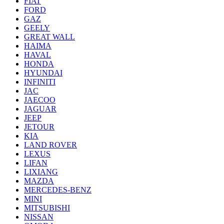
FIAT
FORD
GAZ
GEELY
GREAT WALL
HAIMA
HAVAL
HONDA
HYUNDAI
INFINITI
JAC
JAECOO
JAGUAR
JEEP
JETOUR
KIA
LAND ROVER
LEXUS
LIFAN
LIXIANG
MAZDA
MERCEDES-BENZ
MINI
MITSUBISHI
NISSAN