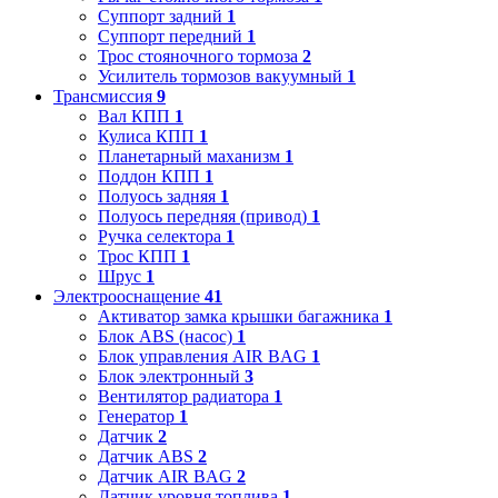
Суппорт задний
1
Суппорт передний
1
Трос стояночного тормоза
2
Усилитель тормозов вакуумный
1
Трансмиссия
9
Вал КПП
1
Кулиса КПП
1
Планетарный маханизм
1
Поддон КПП
1
Полуось задняя
1
Полуось передняя (привод)
1
Ручка селектора
1
Трос КПП
1
Шрус
1
Электрооснащение
41
Активатор замка крышки багажника
1
Блок ABS (насос)
1
Блок управления AIR BAG
1
Блок электронный
3
Вентилятор радиатора
1
Генератор
1
Датчик
2
Датчик ABS
2
Датчик AIR BAG
2
Датчик уровня топлива
1