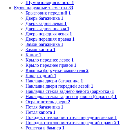
Шумоизоляция капота
1
Кузов наружные элементы
33
Брызговик передний
1
Дверь багажника
1
Дверь задняя левая
1
Дверь задняя правая
1
Дверь передняя левая
1
Дверь передняя правая
1
Замок багажника
1
Замок капота
1
Капот
1
Крыло переднее левое
1
Крыло переднее правое
1
Крышка форсунки омывателя
2
Локер задний
1
Накладка двери багажника
1
Накладка двери передней левой
1
Накладка стекла заднего левого (бархотка)
1
Накладка стекла заднего правого (бархотка)
1
Ограничитель двери
2
Петля багажника
1
Петля капота
1
Поводок стеклоочистителя передний левый
1
Поводок стеклоочистителя передний правый
1
Решетка в бампер
1