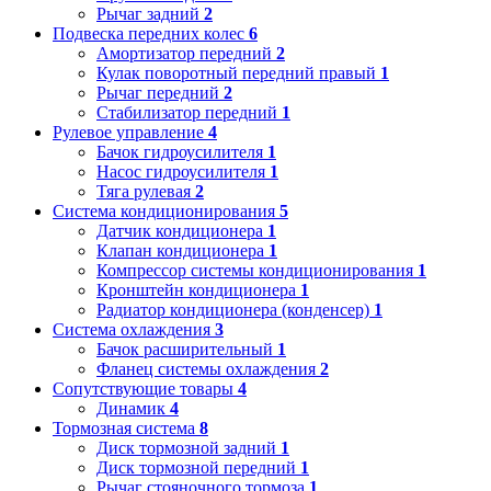
Рычаг задний
2
Подвеска передних колес
6
Амортизатор передний
2
Кулак поворотный передний правый
1
Рычаг передний
2
Стабилизатор передний
1
Рулевое управление
4
Бачок гидроусилителя
1
Насос гидроусилителя
1
Тяга рулевая
2
Система кондиционирования
5
Датчик кондиционера
1
Клапан кондиционера
1
Компрессор системы кондиционирования
1
Кронштейн кондиционера
1
Радиатор кондиционера (конденсер)
1
Система охлаждения
3
Бачок расширительный
1
Фланец системы охлаждения
2
Сопутствующие товары
4
Динамик
4
Тормозная система
8
Диск тормозной задний
1
Диск тормозной передний
1
Рычаг стояночного тормоза
1