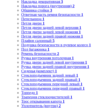
Накладка декоративная
3
Накладка порога (внутренняя)
2
Обшивка стойки
3
Ответная часть ремня безопасности
1
Пепельница
1
Петля двери
1
Петля двери задней левой верхняя
1
Петля двери задней левой нижняя
1
Петля двери задней правой нижняя
1
Плафон салонный
5
Подушка безопасности в рулевое колесо
1
Пол багажника
1
Ремень безопасности
2
Ручка внутренняя потолочная
1
Ручка двери задней левой внутренняя
1
Ручка двери задней правой внутренняя
1
Сиденья (комплект)
1
Стеклоподъемник задний левый
1
Стеклоподъемник задний правый
1
Стеклоподъемник передний левый
1
Стеклоподъемник передний правый
1
Торпедо
1
Трапеция стеклоочистителей
1
Трос открывания капота
1
Уплотнитель (внутри)
2