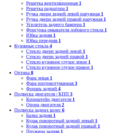
Решетка вентиляционная
1
Решетка радиатора
1
Ручка двери задней левой наружная
1
Ручка двери задней правой наружная
1
Усилитель заднего бампера
1
Форсунка омывателя лобового стекла
1
Юбка задняя
1
Юбка передняя
1
Кузовные стекла
4
Стекло двери задней левой
1
Стекло двери задней правой
1
Стекло кузовное глухое левое
1
Стекло кузовное глухое правое
1
Оптика
8
Фара левая
1
Фара противотуманная
3
Фонарь задний
4
Подвеска двигателя / КПП
3
Кронштейн двигателя
1
Опора двигателя
2
Подвеска задних колес
6
Балка задняя
1
Кулак поворотный задний левый
1
Кулак поворотный задний правый
1
Пружина задняя
1