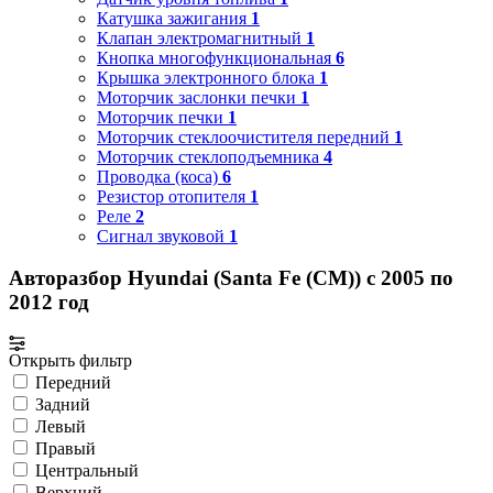
Катушка зажигания
1
Клапан электромагнитный
1
Кнопка многофункциональная
6
Крышка электронного блока
1
Моторчик заслонки печки
1
Моторчик печки
1
Моторчик стеклоочистителя передний
1
Моторчик стеклоподъемника
4
Проводка (коса)
6
Резистор отопителя
1
Реле
2
Сигнал звуковой
1
Авторазбор Hyundai (Santa Fe (CM)) с 2005 по
2012 год
Открыть фильтр
Передний
Задний
Левый
Правый
Центральный
Верхний