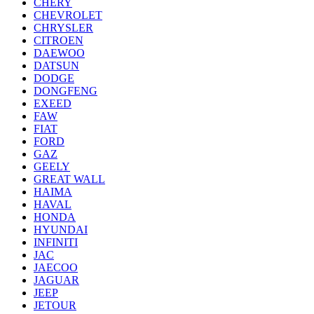
CHERY
CHEVROLET
CHRYSLER
CITROEN
DAEWOO
DATSUN
DODGE
DONGFENG
EXEED
FAW
FIAT
FORD
GAZ
GEELY
GREAT WALL
HAIMA
HAVAL
HONDA
HYUNDAI
INFINITI
JAC
JAECOO
JAGUAR
JEEP
JETOUR