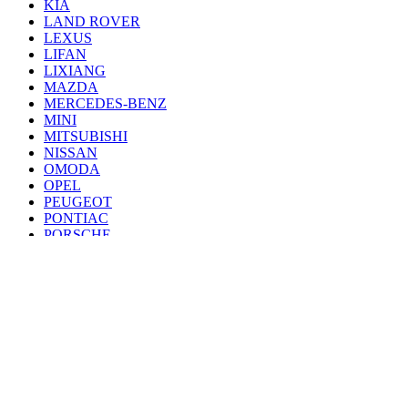
KIA
LAND ROVER
LEXUS
LIFAN
LIXIANG
MAZDA
MERCEDES-BENZ
MINI
MITSUBISHI
NISSAN
OMODA
OPEL
PEUGEOT
PONTIAC
PORSCHE
RENAULT
SAAB
SEAT
SKODA
SSANG YONG
SUBARU
SUZUKI
TANK
TOYOTA
VAZ