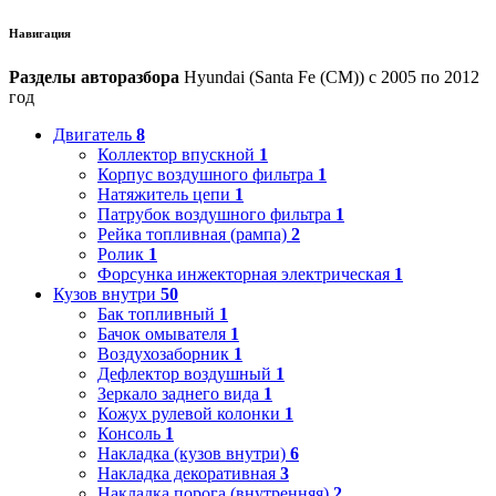
Навигация
Разделы авторазбора
Hyundai (Santa Fe (CM)) с 2005 по 2012
год
Двигатель
8
Коллектор впускной
1
Корпус воздушного фильтра
1
Натяжитель цепи
1
Патрубок воздушного фильтра
1
Рейка топливная (рампа)
2
Ролик
1
Форсунка инжекторная электрическая
1
Кузов внутри
50
Бак топливный
1
Бачок омывателя
1
Воздухозаборник
1
Дефлектор воздушный
1
Зеркало заднего вида
1
Кожух рулевой колонки
1
Консоль
1
Накладка (кузов внутри)
6
Накладка декоративная
3
Накладка порога (внутренняя)
2