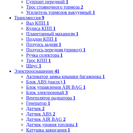
Суппорт передний
1
Трос стояночного тормоза
2
Усилитель тормозов вакуумный
1
Трансмиссия
9
Вал КПП
1
Кулиса КПП
1
Планетарный маханизм
1
Поддон КПП
1
Полуось задняя
1
Полуось передняя (привод)
1
Ручка селектора
1
Трос КПП
1
Шрус
1
Электрооснащение
41
Активатор замка крышки багажника
1
Блок ABS (насос)
1
Блок управления AIR BAG
1
Блок электронный
3
Вентилятор радиатора
1
Генератор
1
Датчик
2
Датчик ABS
2
Датчик AIR BAG
2
Датчик уровня топлива
1
Катушка зажигания
1