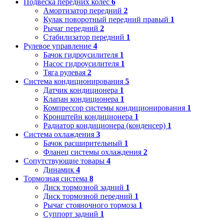
Подвеска передних колес
6
Амортизатор передний
2
Кулак поворотный передний правый
1
Рычаг передний
2
Стабилизатор передний
1
Рулевое управление
4
Бачок гидроусилителя
1
Насос гидроусилителя
1
Тяга рулевая
2
Система кондиционирования
5
Датчик кондиционера
1
Клапан кондиционера
1
Компрессор системы кондиционирования
1
Кронштейн кондиционера
1
Радиатор кондиционера (конденсер)
1
Система охлаждения
3
Бачок расширительный
1
Фланец системы охлаждения
2
Сопутствующие товары
4
Динамик
4
Тормозная система
8
Диск тормозной задний
1
Диск тормозной передний
1
Рычаг стояночного тормоза
1
Суппорт задний
1