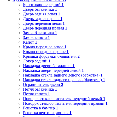
Брызговик передний
1
Дверь багажника
1
Дверь задняя левая
1
Дверь задняя правая
1
Дверь передняя левая
1
Дверь передняя правая
1
Замок багажника
1
Замок капота
1
Капот
1
Крыло переднее левое
1
Крыло переднее правое
1
Крышка форсунки омывателя
2
Локер задний
1
Накладка двери багажника
1
Накладка двери передней левой
1
Накладка стекла заднего левого (бархотка)
1
Накладка стекла заднего правого (бархотка)
1
Ограничитель двери
2
Петля багажника
1
Петля капота
1
Поводок стеклоочистителя передний левый
1
Поводок стеклоочистителя передний правый
1
Решетка в бампер
1
Решетка вентиляционная
1