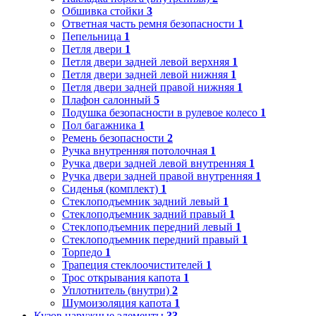
Обшивка стойки
3
Ответная часть ремня безопасности
1
Пепельница
1
Петля двери
1
Петля двери задней левой верхняя
1
Петля двери задней левой нижняя
1
Петля двери задней правой нижняя
1
Плафон салонный
5
Подушка безопасности в рулевое колесо
1
Пол багажника
1
Ремень безопасности
2
Ручка внутренняя потолочная
1
Ручка двери задней левой внутренняя
1
Ручка двери задней правой внутренняя
1
Сиденья (комплект)
1
Стеклоподъемник задний левый
1
Стеклоподъемник задний правый
1
Стеклоподъемник передний левый
1
Стеклоподъемник передний правый
1
Торпедо
1
Трапеция стеклоочистителей
1
Трос открывания капота
1
Уплотнитель (внутри)
2
Шумоизоляция капота
1
Кузов наружные элементы
33