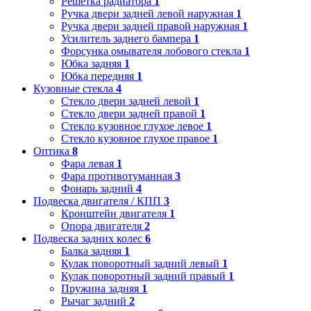
Решетка радиатора
1
Ручка двери задней левой наружная
1
Ручка двери задней правой наружная
1
Усилитель заднего бампера
1
Форсунка омывателя лобового стекла
1
Юбка задняя
1
Юбка передняя
1
Кузовные стекла
4
Стекло двери задней левой
1
Стекло двери задней правой
1
Стекло кузовное глухое левое
1
Стекло кузовное глухое правое
1
Оптика
8
Фара левая
1
Фара противотуманная
3
Фонарь задний
4
Подвеска двигателя / КПП
3
Кронштейн двигателя
1
Опора двигателя
2
Подвеска задних колес
6
Балка задняя
1
Кулак поворотный задний левый
1
Кулак поворотный задний правый
1
Пружина задняя
1
Рычаг задний
2