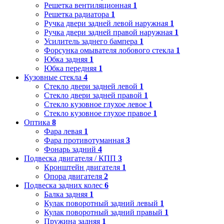
Решетка вентиляционная
1
Решетка радиатора
1
Ручка двери задней левой наружная
1
Ручка двери задней правой наружная
1
Усилитель заднего бампера
1
Форсунка омывателя лобового стекла
1
Юбка задняя
1
Юбка передняя
1
Кузовные стекла
4
Стекло двери задней левой
1
Стекло двери задней правой
1
Стекло кузовное глухое левое
1
Стекло кузовное глухое правое
1
Оптика
8
Фара левая
1
Фара противотуманная
3
Фонарь задний
4
Подвеска двигателя / КПП
3
Кронштейн двигателя
1
Опора двигателя
2
Подвеска задних колес
6
Балка задняя
1
Кулак поворотный задний левый
1
Кулак поворотный задний правый
1
Пружина задняя
1