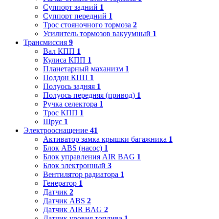
Суппорт задний
1
Суппорт передний
1
Трос стояночного тормоза
2
Усилитель тормозов вакуумный
1
Трансмиссия
9
Вал КПП
1
Кулиса КПП
1
Планетарный маханизм
1
Поддон КПП
1
Полуось задняя
1
Полуось передняя (привод)
1
Ручка селектора
1
Трос КПП
1
Шрус
1
Электрооснащение
41
Активатор замка крышки багажника
1
Блок ABS (насос)
1
Блок управления AIR BAG
1
Блок электронный
3
Вентилятор радиатора
1
Генератор
1
Датчик
2
Датчик ABS
2
Датчик AIR BAG
2
Датчик уровня топлива
1