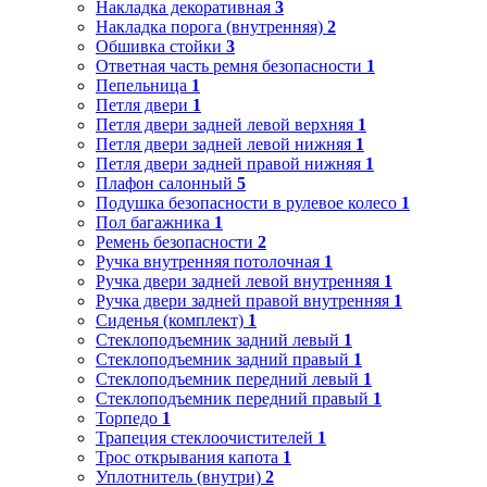
Накладка декоративная
3
Накладка порога (внутренняя)
2
Обшивка стойки
3
Ответная часть ремня безопасности
1
Пепельница
1
Петля двери
1
Петля двери задней левой верхняя
1
Петля двери задней левой нижняя
1
Петля двери задней правой нижняя
1
Плафон салонный
5
Подушка безопасности в рулевое колесо
1
Пол багажника
1
Ремень безопасности
2
Ручка внутренняя потолочная
1
Ручка двери задней левой внутренняя
1
Ручка двери задней правой внутренняя
1
Сиденья (комплект)
1
Стеклоподъемник задний левый
1
Стеклоподъемник задний правый
1
Стеклоподъемник передний левый
1
Стеклоподъемник передний правый
1
Торпедо
1
Трапеция стеклоочистителей
1
Трос открывания капота
1
Уплотнитель (внутри)
2