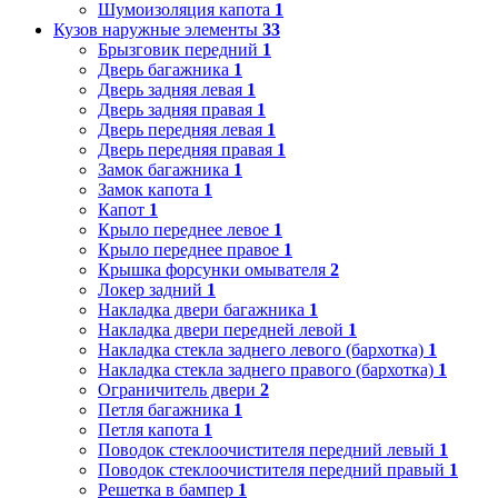
Шумоизоляция капота
1
Кузов наружные элементы
33
Брызговик передний
1
Дверь багажника
1
Дверь задняя левая
1
Дверь задняя правая
1
Дверь передняя левая
1
Дверь передняя правая
1
Замок багажника
1
Замок капота
1
Капот
1
Крыло переднее левое
1
Крыло переднее правое
1
Крышка форсунки омывателя
2
Локер задний
1
Накладка двери багажника
1
Накладка двери передней левой
1
Накладка стекла заднего левого (бархотка)
1
Накладка стекла заднего правого (бархотка)
1
Ограничитель двери
2
Петля багажника
1
Петля капота
1
Поводок стеклоочистителя передний левый
1
Поводок стеклоочистителя передний правый
1
Решетка в бампер
1