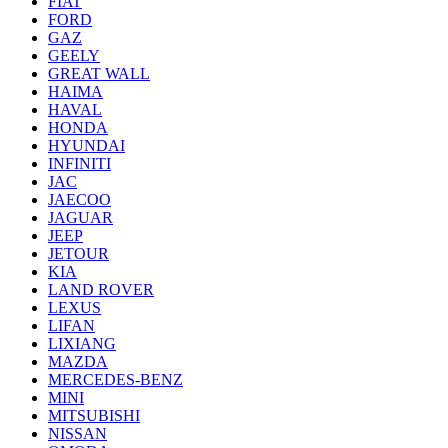
FIAT
FORD
GAZ
GEELY
GREAT WALL
HAIMA
HAVAL
HONDA
HYUNDAI
INFINITI
JAC
JAECOO
JAGUAR
JEEP
JETOUR
KIA
LAND ROVER
LEXUS
LIFAN
LIXIANG
MAZDA
MERCEDES-BENZ
MINI
MITSUBISHI
NISSAN