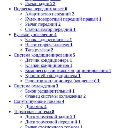
Рычаг задний
2
Подвеска передних колес
6
Амортизатор передний
2
Кулак поворотный передний правый
1
Рычаг передний
2
Стабилизатор передний
1
Рулевое управление
4
Бачок гидроусилителя
1
Насос гидроусилителя
1
Тяга рулевая
2
Система кондиционирования
5
Датчик кондиционера
1
Клапан кондиционера
1
Компрессор системы кондиционирования
1
Кронштейн кондиционера
1
Радиатор кондиционера (конденсер)
1
Система охлаждения
3
Бачок расширительный
1
Фланец системы охлаждения
2
Сопутствующие товары
4
Динамик
4
Тормозная система
8
Диск тормозной задний
1
Диск тормозной передний
1
Рычаг стояночного тормоза
1