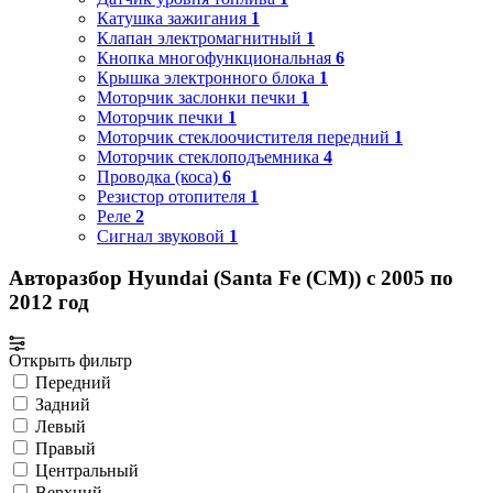
Катушка зажигания
1
Клапан электромагнитный
1
Кнопка многофункциональная
6
Крышка электронного блока
1
Моторчик заслонки печки
1
Моторчик печки
1
Моторчик стеклоочистителя передний
1
Моторчик стеклоподъемника
4
Проводка (коса)
6
Резистор отопителя
1
Реле
2
Сигнал звуковой
1
Авторазбор Hyundai (Santa Fe (CM)) с 2005 по
2012 год
Открыть фильтр
Передний
Задний
Левый
Правый
Центральный
Верхний