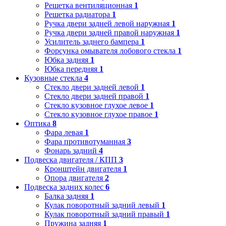
Решетка вентиляционная
1
Решетка радиатора
1
Ручка двери задней левой наружная
1
Ручка двери задней правой наружная
1
Усилитель заднего бампера
1
Форсунка омывателя лобового стекла
1
Юбка задняя
1
Юбка передняя
1
Кузовные стекла
4
Стекло двери задней левой
1
Стекло двери задней правой
1
Стекло кузовное глухое левое
1
Стекло кузовное глухое правое
1
Оптика
8
Фара левая
1
Фара противотуманная
3
Фонарь задний
4
Подвеска двигателя / КПП
3
Кронштейн двигателя
1
Опора двигателя
2
Подвеска задних колес
6
Балка задняя
1
Кулак поворотный задний левый
1
Кулак поворотный задний правый
1
Пружина задняя
1