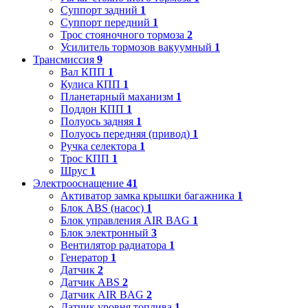
Суппорт задний
1
Суппорт передний
1
Трос стояночного тормоза
2
Усилитель тормозов вакуумный
1
Трансмиссия
9
Вал КПП
1
Кулиса КПП
1
Планетарный маханизм
1
Поддон КПП
1
Полуось задняя
1
Полуось передняя (привод)
1
Ручка селектора
1
Трос КПП
1
Шрус
1
Электрооснащение
41
Активатор замка крышки багажника
1
Блок ABS (насос)
1
Блок управления AIR BAG
1
Блок электронный
3
Вентилятор радиатора
1
Генератор
1
Датчик
2
Датчик ABS
2
Датчик AIR BAG
2
Датчик уровня топлива
1