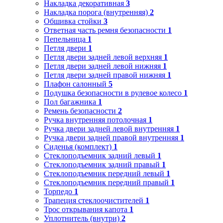
Накладка декоративная
3
Накладка порога (внутренняя)
2
Обшивка стойки
3
Ответная часть ремня безопасности
1
Пепельница
1
Петля двери
1
Петля двери задней левой верхняя
1
Петля двери задней левой нижняя
1
Петля двери задней правой нижняя
1
Плафон салонный
5
Подушка безопасности в рулевое колесо
1
Пол багажника
1
Ремень безопасности
2
Ручка внутренняя потолочная
1
Ручка двери задней левой внутренняя
1
Ручка двери задней правой внутренняя
1
Сиденья (комплект)
1
Стеклоподъемник задний левый
1
Стеклоподъемник задний правый
1
Стеклоподъемник передний левый
1
Стеклоподъемник передний правый
1
Торпедо
1
Трапеция стеклоочистителей
1
Трос открывания капота
1
Уплотнитель (внутри)
2