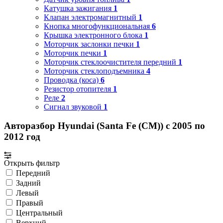
Катушка зажигания
1
Клапан электромагнитный
1
Кнопка многофункциональная
6
Крышка электронного блока
1
Моторчик заслонки печки
1
Моторчик печки
1
Моторчик стеклоочистителя передний
1
Моторчик стеклоподъемника
4
Проводка (коса)
6
Резистор отопителя
1
Реле
2
Сигнал звуковой
1
Авторазбор Hyundai (Santa Fe (CM)) с 2005 по
2012 год
Открыть фильтр
Передний
Задний
Левый
Правый
Центральный
Верхний