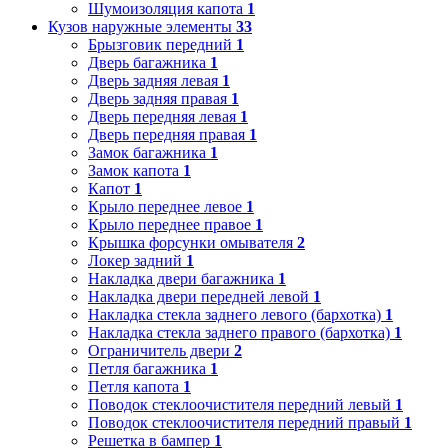
Шумоизоляция капота
1
Кузов наружные элементы
33
Брызговик передний
1
Дверь багажника
1
Дверь задняя левая
1
Дверь задняя правая
1
Дверь передняя левая
1
Дверь передняя правая
1
Замок багажника
1
Замок капота
1
Капот
1
Крыло переднее левое
1
Крыло переднее правое
1
Крышка форсунки омывателя
2
Локер задний
1
Накладка двери багажника
1
Накладка двери передней левой
1
Накладка стекла заднего левого (бархотка)
1
Накладка стекла заднего правого (бархотка)
1
Ограничитель двери
2
Петля багажника
1
Петля капота
1
Поводок стеклоочистителя передний левый
1
Поводок стеклоочистителя передний правый
1
Решетка в бампер
1