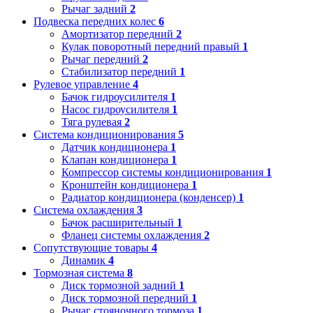
Рычаг задний
2
Подвеска передних колес
6
Амортизатор передний
2
Кулак поворотный передний правый
1
Рычаг передний
2
Стабилизатор передний
1
Рулевое управление
4
Бачок гидроусилителя
1
Насос гидроусилителя
1
Тяга рулевая
2
Система кондиционирования
5
Датчик кондиционера
1
Клапан кондиционера
1
Компрессор системы кондиционирования
1
Кронштейн кондиционера
1
Радиатор кондиционера (конденсер)
1
Система охлаждения
3
Бачок расширительный
1
Фланец системы охлаждения
2
Сопутствующие товары
4
Динамик
4
Тормозная система
8
Диск тормозной задний
1
Диск тормозной передний
1
Рычаг стояночного тормоза
1