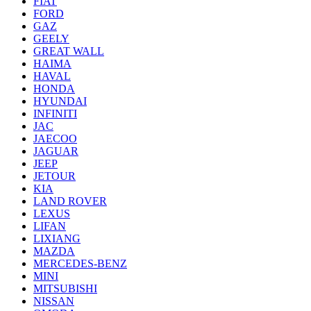
FIAT
FORD
GAZ
GEELY
GREAT WALL
HAIMA
HAVAL
HONDA
HYUNDAI
INFINITI
JAC
JAECOO
JAGUAR
JEEP
JETOUR
KIA
LAND ROVER
LEXUS
LIFAN
LIXIANG
MAZDA
MERCEDES-BENZ
MINI
MITSUBISHI
NISSAN