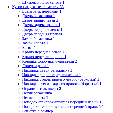
Шумоизоляция капота
1
Кузов наружные элементы
33
Брызговик передний
1
Дверь багажника
1
Дверь задняя левая
1
Дверь задняя правая
1
Дверь передняя левая
1
Дверь передняя правая
1
Замок багажника
1
Замок капота
1
Капот
1
Крыло переднее левое
1
Крыло переднее правое
1
Крышка форсунки омывателя
2
Локер задний
1
Накладка двери багажника
1
Накладка двери передней левой
1
Накладка стекла заднего левого (бархотка)
1
Накладка стекла заднего правого (бархотка)
1
Ограничитель двери
2
Петля багажника
1
Петля капота
1
Поводок стеклоочистителя передний левый
1
Поводок стеклоочистителя передний правый
1
Решетка в бампер
1