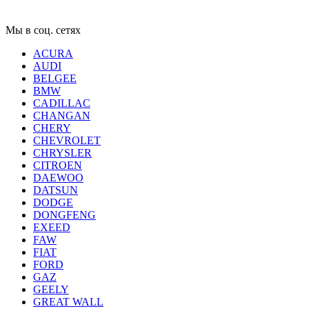
Мы в соц. сетях
ACURA
AUDI
BELGEE
BMW
CADILLAC
CHANGAN
CHERY
CHEVROLET
CHRYSLER
CITROEN
DAEWOO
DATSUN
DODGE
DONGFENG
EXEED
FAW
FIAT
FORD
GAZ
GEELY
GREAT WALL