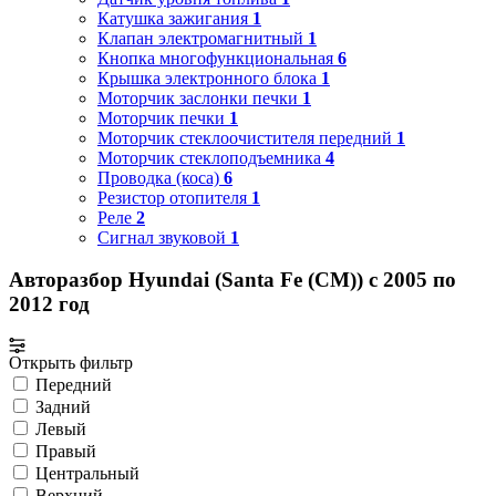
Катушка зажигания
1
Клапан электромагнитный
1
Кнопка многофункциональная
6
Крышка электронного блока
1
Моторчик заслонки печки
1
Моторчик печки
1
Моторчик стеклоочистителя передний
1
Моторчик стеклоподъемника
4
Проводка (коса)
6
Резистор отопителя
1
Реле
2
Сигнал звуковой
1
Авторазбор Hyundai (Santa Fe (CM)) с 2005 по
2012 год
Открыть фильтр
Передний
Задний
Левый
Правый
Центральный
Верхний