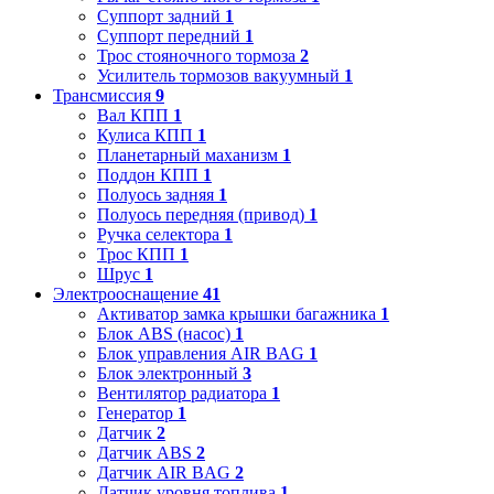
Суппорт задний
1
Суппорт передний
1
Трос стояночного тормоза
2
Усилитель тормозов вакуумный
1
Трансмиссия
9
Вал КПП
1
Кулиса КПП
1
Планетарный маханизм
1
Поддон КПП
1
Полуось задняя
1
Полуось передняя (привод)
1
Ручка селектора
1
Трос КПП
1
Шрус
1
Электрооснащение
41
Активатор замка крышки багажника
1
Блок ABS (насос)
1
Блок управления AIR BAG
1
Блок электронный
3
Вентилятор радиатора
1
Генератор
1
Датчик
2
Датчик ABS
2
Датчик AIR BAG
2
Датчик уровня топлива
1