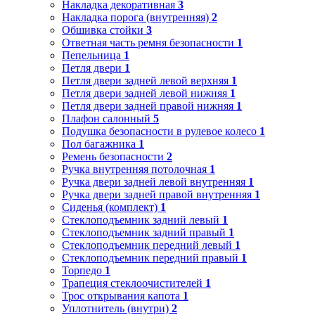
Накладка декоративная
3
Накладка порога (внутренняя)
2
Обшивка стойки
3
Ответная часть ремня безопасности
1
Пепельница
1
Петля двери
1
Петля двери задней левой верхняя
1
Петля двери задней левой нижняя
1
Петля двери задней правой нижняя
1
Плафон салонный
5
Подушка безопасности в рулевое колесо
1
Пол багажника
1
Ремень безопасности
2
Ручка внутренняя потолочная
1
Ручка двери задней левой внутренняя
1
Ручка двери задней правой внутренняя
1
Сиденья (комплект)
1
Стеклоподъемник задний левый
1
Стеклоподъемник задний правый
1
Стеклоподъемник передний левый
1
Стеклоподъемник передний правый
1
Торпедо
1
Трапеция стеклоочистителей
1
Трос открывания капота
1
Уплотнитель (внутри)
2