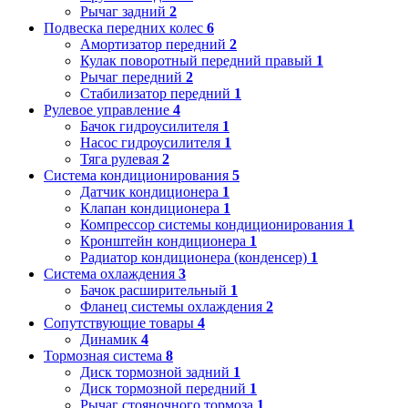
Рычаг задний
2
Подвеска передних колес
6
Амортизатор передний
2
Кулак поворотный передний правый
1
Рычаг передний
2
Стабилизатор передний
1
Рулевое управление
4
Бачок гидроусилителя
1
Насос гидроусилителя
1
Тяга рулевая
2
Система кондиционирования
5
Датчик кондиционера
1
Клапан кондиционера
1
Компрессор системы кондиционирования
1
Кронштейн кондиционера
1
Радиатор кондиционера (конденсер)
1
Система охлаждения
3
Бачок расширительный
1
Фланец системы охлаждения
2
Сопутствующие товары
4
Динамик
4
Тормозная система
8
Диск тормозной задний
1
Диск тормозной передний
1
Рычаг стояночного тормоза
1