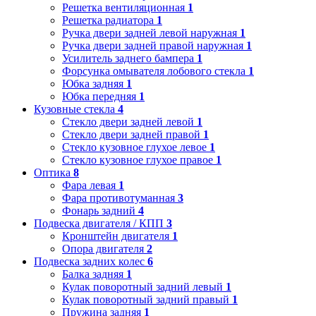
Решетка вентиляционная
1
Решетка радиатора
1
Ручка двери задней левой наружная
1
Ручка двери задней правой наружная
1
Усилитель заднего бампера
1
Форсунка омывателя лобового стекла
1
Юбка задняя
1
Юбка передняя
1
Кузовные стекла
4
Стекло двери задней левой
1
Стекло двери задней правой
1
Стекло кузовное глухое левое
1
Стекло кузовное глухое правое
1
Оптика
8
Фара левая
1
Фара противотуманная
3
Фонарь задний
4
Подвеска двигателя / КПП
3
Кронштейн двигателя
1
Опора двигателя
2
Подвеска задних колес
6
Балка задняя
1
Кулак поворотный задний левый
1
Кулак поворотный задний правый
1
Пружина задняя
1