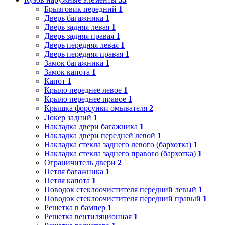
Брызговик передний
1
Дверь багажника
1
Дверь задняя левая
1
Дверь задняя правая
1
Дверь передняя левая
1
Дверь передняя правая
1
Замок багажника
1
Замок капота
1
Капот
1
Крыло переднее левое
1
Крыло переднее правое
1
Крышка форсунки омывателя
2
Локер задний
1
Накладка двери багажника
1
Накладка двери передней левой
1
Накладка стекла заднего левого (бархотка)
1
Накладка стекла заднего правого (бархотка)
1
Ограничитель двери
2
Петля багажника
1
Петля капота
1
Поводок стеклоочистителя передний левый
1
Поводок стеклоочистителя передний правый
1
Решетка в бампер
1
Решетка вентиляционная
1