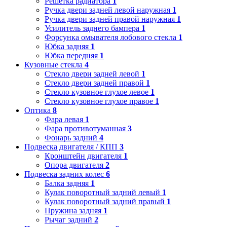
Решетка радиатора
1
Ручка двери задней левой наружная
1
Ручка двери задней правой наружная
1
Усилитель заднего бампера
1
Форсунка омывателя лобового стекла
1
Юбка задняя
1
Юбка передняя
1
Кузовные стекла
4
Стекло двери задней левой
1
Стекло двери задней правой
1
Стекло кузовное глухое левое
1
Стекло кузовное глухое правое
1
Оптика
8
Фара левая
1
Фара противотуманная
3
Фонарь задний
4
Подвеска двигателя / КПП
3
Кронштейн двигателя
1
Опора двигателя
2
Подвеска задних колес
6
Балка задняя
1
Кулак поворотный задний левый
1
Кулак поворотный задний правый
1
Пружина задняя
1
Рычаг задний
2