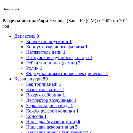
Навигация
Разделы авторазбора
Hyundai (Santa Fe (CM)) с 2005 по 2012
год
Двигатель
8
Коллектор впускной
1
Корпус воздушного фильтра
1
Натяжитель цепи
1
Патрубок воздушного фильтра
1
Рейка топливная (рампа)
2
Ролик
1
Форсунка инжекторная электрическая
1
Кузов внутри
50
Бак топливный
1
Бачок омывателя
1
Воздухозаборник
1
Дефлектор воздушный
1
Зеркало заднего вида
1
Кожух рулевой колонки
1
Консоль
1
Накладка (кузов внутри)
6
Накладка декоративная
3
Накладка порога (внутренняя)
2