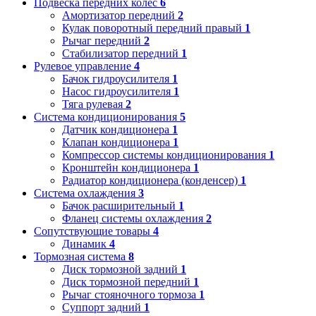
Подвеска передних колес
6
Амортизатор передний
2
Кулак поворотный передний правый
1
Рычаг передний
2
Стабилизатор передний
1
Рулевое управление
4
Бачок гидроусилителя
1
Насос гидроусилителя
1
Тяга рулевая
2
Система кондиционирования
5
Датчик кондиционера
1
Клапан кондиционера
1
Компрессор системы кондиционирования
1
Кронштейн кондиционера
1
Радиатор кондиционера (конденсер)
1
Система охлаждения
3
Бачок расширительный
1
Фланец системы охлаждения
2
Сопутствующие товары
4
Динамик
4
Тормозная система
8
Диск тормозной задний
1
Диск тормозной передний
1
Рычаг стояночного тормоза
1
Суппорт задний
1