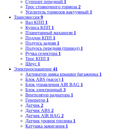
Суппорт передний
1
Трос стояночного тормоза
2
Усилитель тормозов вакуумный
1
Трансмиссия
9
Вал КПП
1
Кулиса КПП
1
Планетарный маханизм
1
Поддон КПП
1
Полуось задняя
1
Полуось передняя (привод)
1
Ручка селектора
1
Трос КПП
1
Шрус
1
Электрооснащение
41
Активатор замка крышки багажника
1
Блок ABS (насос)
1
Блок управления AIR BAG
1
Блок электронный
3
Вентилятор радиатора
1
Генератор
1
Датчик
2
Датчик ABS
2
Датчик AIR BAG
2
Датчик уровня топлива
1
Катушка зажигания
1