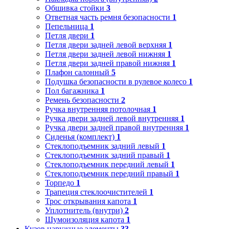
Обшивка стойки
3
Ответная часть ремня безопасности
1
Пепельница
1
Петля двери
1
Петля двери задней левой верхняя
1
Петля двери задней левой нижняя
1
Петля двери задней правой нижняя
1
Плафон салонный
5
Подушка безопасности в рулевое колесо
1
Пол багажника
1
Ремень безопасности
2
Ручка внутренняя потолочная
1
Ручка двери задней левой внутренняя
1
Ручка двери задней правой внутренняя
1
Сиденья (комплект)
1
Стеклоподъемник задний левый
1
Стеклоподъемник задний правый
1
Стеклоподъемник передний левый
1
Стеклоподъемник передний правый
1
Торпедо
1
Трапеция стеклоочистителей
1
Трос открывания капота
1
Уплотнитель (внутри)
2
Шумоизоляция капота
1
Кузов наружные элементы
33