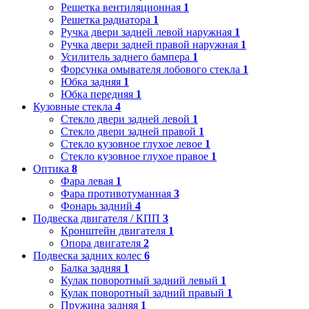
Решетка вентиляционная
1
Решетка радиатора
1
Ручка двери задней левой наружная
1
Ручка двери задней правой наружная
1
Усилитель заднего бампера
1
Форсунка омывателя лобового стекла
1
Юбка задняя
1
Юбка передняя
1
Кузовные стекла
4
Стекло двери задней левой
1
Стекло двери задней правой
1
Стекло кузовное глухое левое
1
Стекло кузовное глухое правое
1
Оптика
8
Фара левая
1
Фара противотуманная
3
Фонарь задний
4
Подвеска двигателя / КПП
3
Кронштейн двигателя
1
Опора двигателя
2
Подвеска задних колес
6
Балка задняя
1
Кулак поворотный задний левый
1
Кулак поворотный задний правый
1
Пружина задняя
1