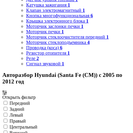
Катушка зажигания
1
Клапан электромагнитный
1
Кнопка многофункциональная
6
Крышка электронного блока
1
Моторчик заслонки печки
1
Моторчик печки
1
Моторчик стеклоочистителя передний
1
Моторчик стеклоподъемника
4
Проводка (коса)
6
Резистор отопителя
1
Реле
2
Сигнал звуковой
1
Авторазбор Hyundai (Santa Fe (CM)) с 2005 по
2012 год
Открыть фильтр
Передний
Задний
Левый
Правый
Центральный
Верхний