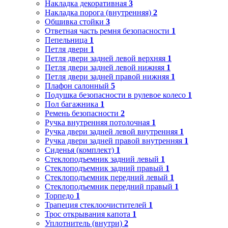
Накладка декоративная
3
Накладка порога (внутренняя)
2
Обшивка стойки
3
Ответная часть ремня безопасности
1
Пепельница
1
Петля двери
1
Петля двери задней левой верхняя
1
Петля двери задней левой нижняя
1
Петля двери задней правой нижняя
1
Плафон салонный
5
Подушка безопасности в рулевое колесо
1
Пол багажника
1
Ремень безопасности
2
Ручка внутренняя потолочная
1
Ручка двери задней левой внутренняя
1
Ручка двери задней правой внутренняя
1
Сиденья (комплект)
1
Стеклоподъемник задний левый
1
Стеклоподъемник задний правый
1
Стеклоподъемник передний левый
1
Стеклоподъемник передний правый
1
Торпедо
1
Трапеция стеклоочистителей
1
Трос открывания капота
1
Уплотнитель (внутри)
2