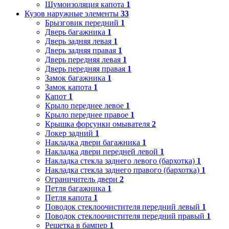
Шумоизоляция капота
1
Кузов наружные элементы
33
Брызговик передний
1
Дверь багажника
1
Дверь задняя левая
1
Дверь задняя правая
1
Дверь передняя левая
1
Дверь передняя правая
1
Замок багажника
1
Замок капота
1
Капот
1
Крыло переднее левое
1
Крыло переднее правое
1
Крышка форсунки омывателя
2
Локер задний
1
Накладка двери багажника
1
Накладка двери передней левой
1
Накладка стекла заднего левого (бархотка)
1
Накладка стекла заднего правого (бархотка)
1
Ограничитель двери
2
Петля багажника
1
Петля капота
1
Поводок стеклоочистителя передний левый
1
Поводок стеклоочистителя передний правый
1
Решетка в бампер
1