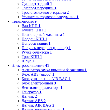
Суппорт задний
1
Суппорт передний
1
Трос стояночного тормоза
2
Усилитель тормозов вакуумный
1
Трансмиссия
9
Вал КПП
1
Кулиса КПП
1
Планетарный маханизм
1
Поддон КПП
1
Полуось задняя
1
Полуось передняя (привод)
1
Ручка селектора
1
Трос КПП
1
Шрус
1
Электрооснащение
41
Активатор замка крышки багажника
1
Блок ABS (насос)
1
Блок управления AIR BAG
1
Блок электронный
3
Вентилятор радиатора
1
Генератор
1
Датчик
2
Датчик ABS
2
Датчик AIR BAG
2
Датчик уровня топлива
1