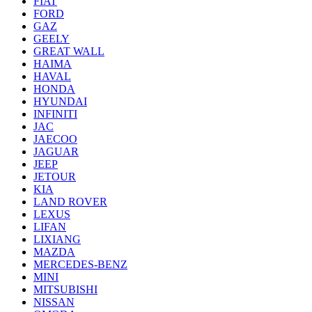
FIAT
FORD
GAZ
GEELY
GREAT WALL
HAIMA
HAVAL
HONDA
HYUNDAI
INFINITI
JAC
JAECOO
JAGUAR
JEEP
JETOUR
KIA
LAND ROVER
LEXUS
LIFAN
LIXIANG
MAZDA
MERCEDES-BENZ
MINI
MITSUBISHI
NISSAN