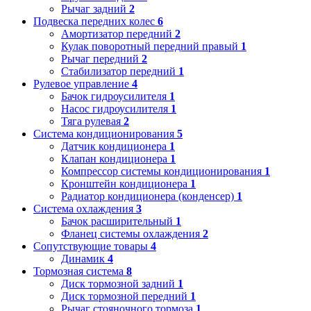
Рычаг задний
2
Подвеска передних колес
6
Амортизатор передний
2
Кулак поворотный передний правый
1
Рычаг передний
2
Стабилизатор передний
1
Рулевое управление
4
Бачок гидроусилителя
1
Насос гидроусилителя
1
Тяга рулевая
2
Система кондиционирования
5
Датчик кондиционера
1
Клапан кондиционера
1
Компрессор системы кондиционирования
1
Кронштейн кондиционера
1
Радиатор кондиционера (конденсер)
1
Система охлаждения
3
Бачок расширительный
1
Фланец системы охлаждения
2
Сопутствующие товары
4
Динамик
4
Тормозная система
8
Диск тормозной задний
1
Диск тормозной передний
1
Рычаг стояночного тормоза
1