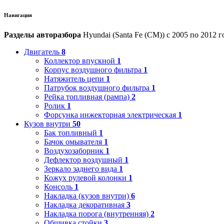
Навигация
Разделы авторазбора
Hyundai (Santa Fe (CM)) с 2005 по 2012 г
Двигатель
8
Коллектор впускной
1
Корпус воздушного фильтра
1
Натяжитель цепи
1
Патрубок воздушного фильтра
1
Рейка топливная (рампа)
2
Ролик
1
Форсунка инжекторная электрическая
1
Кузов внутри
50
Бак топливный
1
Бачок омывателя
1
Воздухозаборник
1
Дефлектор воздушный
1
Зеркало заднего вида
1
Кожух рулевой колонки
1
Консоль
1
Накладка (кузов внутри)
6
Накладка декоративная
3
Накладка порога (внутренняя)
2
Обшивка стойки
3