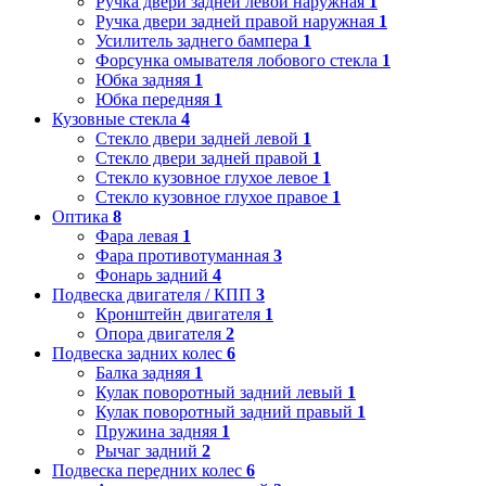
Ручка двери задней левой наружная
1
Ручка двери задней правой наружная
1
Усилитель заднего бампера
1
Форсунка омывателя лобового стекла
1
Юбка задняя
1
Юбка передняя
1
Кузовные стекла
4
Стекло двери задней левой
1
Стекло двери задней правой
1
Стекло кузовное глухое левое
1
Стекло кузовное глухое правое
1
Оптика
8
Фара левая
1
Фара противотуманная
3
Фонарь задний
4
Подвеска двигателя / КПП
3
Кронштейн двигателя
1
Опора двигателя
2
Подвеска задних колес
6
Балка задняя
1
Кулак поворотный задний левый
1
Кулак поворотный задний правый
1
Пружина задняя
1
Рычаг задний
2
Подвеска передних колес
6