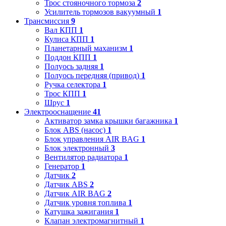
Трос стояночного тормоза
2
Усилитель тормозов вакуумный
1
Трансмиссия
9
Вал КПП
1
Кулиса КПП
1
Планетарный маханизм
1
Поддон КПП
1
Полуось задняя
1
Полуось передняя (привод)
1
Ручка селектора
1
Трос КПП
1
Шрус
1
Электрооснащение
41
Активатор замка крышки багажника
1
Блок ABS (насос)
1
Блок управления AIR BAG
1
Блок электронный
3
Вентилятор радиатора
1
Генератор
1
Датчик
2
Датчик ABS
2
Датчик AIR BAG
2
Датчик уровня топлива
1
Катушка зажигания
1
Клапан электромагнитный
1