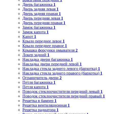
Дверь багажника
1
Дверь задняя левая
1
Дверь задняя правая
1
Дверь передняя левая
1
Дверь передняя правая
1
Замок багажника
1
Замок капота
1
Капот
1
Крыло переднее левое
1
Крыло переднее правое
1
Крышка форсунки омывателя
2
Локер задний
1
Накладка двери багажника
1
Накладка двери передней левой
1
Накладка стекла заднего левого (бархотка)
1
Накладка стекла заднего правого (бархотка)
1
Ограничитель двери
2
Петля багажника
1
Петля капота
1
Поводок стеклоочистителя передний левый
1
Поводок стеклоочистителя передний правый
1
Решетка в бампер
1
Решетка вентиляционная
1
Решетка радиатора
1