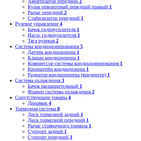
Амортизатор передний
2
Кулак поворотный передний правый
1
Рычаг передний
2
Стабилизатор передний
1
Рулевое управление
4
Бачок гидроусилителя
1
Насос гидроусилителя
1
Тяга рулевая
2
Система кондиционирования
5
Датчик кондиционера
1
Клапан кондиционера
1
Компрессор системы кондиционирования
1
Кронштейн кондиционера
1
Радиатор кондиционера (конденсер)
1
Система охлаждения
3
Бачок расширительный
1
Фланец системы охлаждения
2
Сопутствующие товары
4
Динамик
4
Тормозная система
8
Диск тормозной задний
1
Диск тормозной передний
1
Рычаг стояночного тормоза
1
Суппорт задний
1
Суппорт передний
1