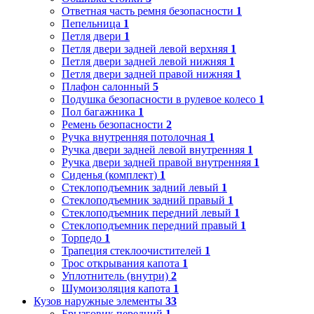
Ответная часть ремня безопасности
1
Пепельница
1
Петля двери
1
Петля двери задней левой верхняя
1
Петля двери задней левой нижняя
1
Петля двери задней правой нижняя
1
Плафон салонный
5
Подушка безопасности в рулевое колесо
1
Пол багажника
1
Ремень безопасности
2
Ручка внутренняя потолочная
1
Ручка двери задней левой внутренняя
1
Ручка двери задней правой внутренняя
1
Сиденья (комплект)
1
Стеклоподъемник задний левый
1
Стеклоподъемник задний правый
1
Стеклоподъемник передний левый
1
Стеклоподъемник передний правый
1
Торпедо
1
Трапеция стеклоочистителей
1
Трос открывания капота
1
Уплотнитель (внутри)
2
Шумоизоляция капота
1
Кузов наружные элементы
33
Брызговик передний
1