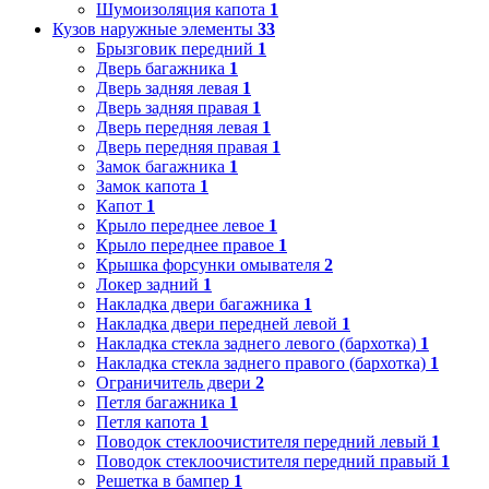
Шумоизоляция капота
1
Кузов наружные элементы
33
Брызговик передний
1
Дверь багажника
1
Дверь задняя левая
1
Дверь задняя правая
1
Дверь передняя левая
1
Дверь передняя правая
1
Замок багажника
1
Замок капота
1
Капот
1
Крыло переднее левое
1
Крыло переднее правое
1
Крышка форсунки омывателя
2
Локер задний
1
Накладка двери багажника
1
Накладка двери передней левой
1
Накладка стекла заднего левого (бархотка)
1
Накладка стекла заднего правого (бархотка)
1
Ограничитель двери
2
Петля багажника
1
Петля капота
1
Поводок стеклоочистителя передний левый
1
Поводок стеклоочистителя передний правый
1
Решетка в бампер
1