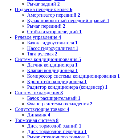
Рычаг задний
2
Подвеска передних колес
6
Амортизатор передний
2
Кулак поворотный передний правый
1
Рычаг передний
2
Стабилизатор передний
1
Рулевое управление
4
Бачок гидроусилителя
1
Насос гидроусилителя
1
Тяга рулевая
2
Система кондиционирования
5
Датчик кондиционера
1
Клапан кондиционера
1
Компрессор системы кондиционирования
1
Кронштейн кондиционера
1
Радиатор кондиционера (конденсер)
1
Система охлаждения
3
Бачок расширительный
1
Фланец системы охлаждения
2
Сопутствующие товары
4
Динамик
4
Тормозная система
8
Диск тормозной задний
1
Диск тормозной передний
1
Рычаг стояночного тормоза
1