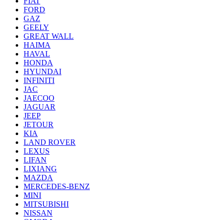
FIAT
FORD
GAZ
GEELY
GREAT WALL
HAIMA
HAVAL
HONDA
HYUNDAI
INFINITI
JAC
JAECOO
JAGUAR
JEEP
JETOUR
KIA
LAND ROVER
LEXUS
LIFAN
LIXIANG
MAZDA
MERCEDES-BENZ
MINI
MITSUBISHI
NISSAN