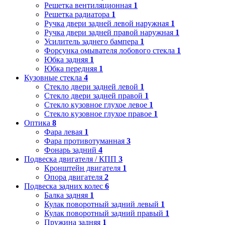
Решетка вентиляционная
1
Решетка радиатора
1
Ручка двери задней левой наружная
1
Ручка двери задней правой наружная
1
Усилитель заднего бампера
1
Форсунка омывателя лобового стекла
1
Юбка задняя
1
Юбка передняя
1
Кузовные стекла
4
Стекло двери задней левой
1
Стекло двери задней правой
1
Стекло кузовное глухое левое
1
Стекло кузовное глухое правое
1
Оптика
8
Фара левая
1
Фара противотуманная
3
Фонарь задний
4
Подвеска двигателя / КПП
3
Кронштейн двигателя
1
Опора двигателя
2
Подвеска задних колес
6
Балка задняя
1
Кулак поворотный задний левый
1
Кулак поворотный задний правый
1
Пружина задняя
1