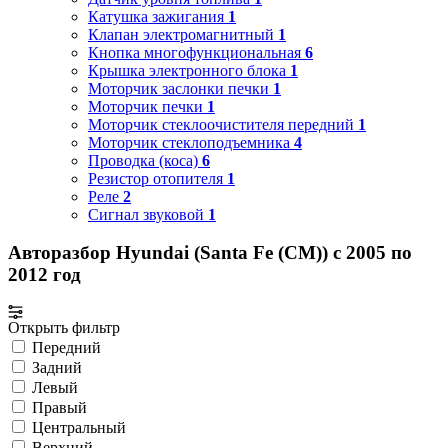
Катушка зажигания
1
Клапан электромагнитный
1
Кнопка многофункциональная
6
Крышка электронного блока
1
Моторчик заслонки печки
1
Моторчик печки
1
Моторчик стеклоочистителя передний
1
Моторчик стеклоподъемника
4
Проводка (коса)
6
Резистор отопителя
1
Реле
2
Сигнал звуковой
1
Авторазбор Hyundai (Santa Fe (CM)) с 2005 по
2012 год
Открыть фильтр
Передний
Задний
Левый
Правый
Центральный
Верхний