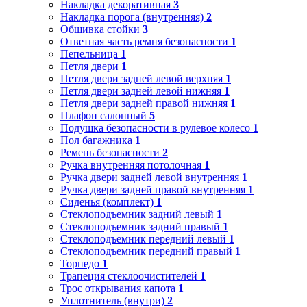
Накладка декоративная
3
Накладка порога (внутренняя)
2
Обшивка стойки
3
Ответная часть ремня безопасности
1
Пепельница
1
Петля двери
1
Петля двери задней левой верхняя
1
Петля двери задней левой нижняя
1
Петля двери задней правой нижняя
1
Плафон салонный
5
Подушка безопасности в рулевое колесо
1
Пол багажника
1
Ремень безопасности
2
Ручка внутренняя потолочная
1
Ручка двери задней левой внутренняя
1
Ручка двери задней правой внутренняя
1
Сиденья (комплект)
1
Стеклоподъемник задний левый
1
Стеклоподъемник задний правый
1
Стеклоподъемник передний левый
1
Стеклоподъемник передний правый
1
Торпедо
1
Трапеция стеклоочистителей
1
Трос открывания капота
1
Уплотнитель (внутри)
2