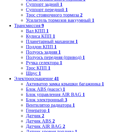
Суппорт задний
1
Суппорт передний
1
Трос стояночного тормоза
2
Усилитель тормозов вакуумный
1
Трансмиссия
9
Вал КПП
1
Кулиса КПП
1
Планетарный маханизм
1
Поддон КПП
1
Полуось задняя
1
Полуось передняя (привод)
1
Ручка селектора
1
Трос КПП
1
Шрус
1
Электрооснащение
41
Активатор замка крышки багажника
1
Блок ABS (насос)
1
Блок управления AIR BAG
1
Блок электронный
3
Вентилятор радиатора
1
Генератор
1
Датчик
2
Датчик ABS
2
Датчик AIR BAG
2
Датчик уровня топлива
1