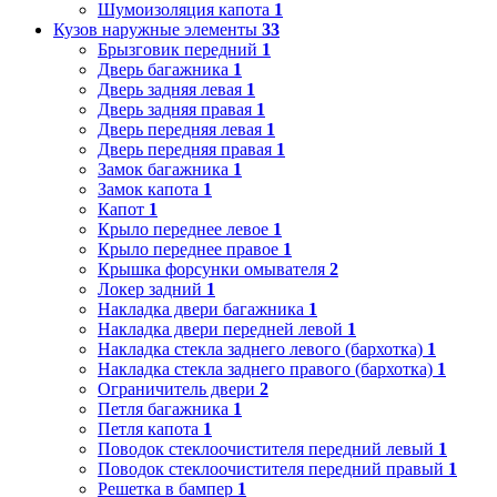
Шумоизоляция капота
1
Кузов наружные элементы
33
Брызговик передний
1
Дверь багажника
1
Дверь задняя левая
1
Дверь задняя правая
1
Дверь передняя левая
1
Дверь передняя правая
1
Замок багажника
1
Замок капота
1
Капот
1
Крыло переднее левое
1
Крыло переднее правое
1
Крышка форсунки омывателя
2
Локер задний
1
Накладка двери багажника
1
Накладка двери передней левой
1
Накладка стекла заднего левого (бархотка)
1
Накладка стекла заднего правого (бархотка)
1
Ограничитель двери
2
Петля багажника
1
Петля капота
1
Поводок стеклоочистителя передний левый
1
Поводок стеклоочистителя передний правый
1
Решетка в бампер
1