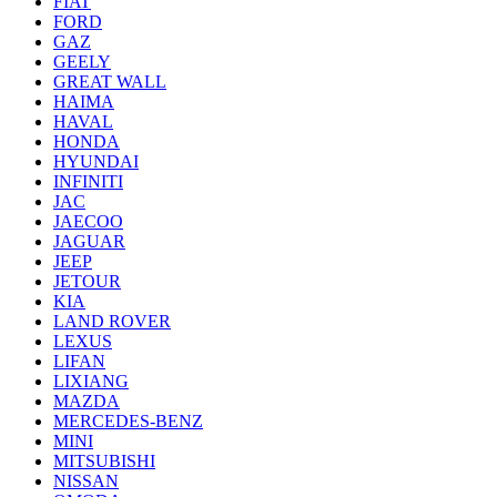
FIAT
FORD
GAZ
GEELY
GREAT WALL
HAIMA
HAVAL
HONDA
HYUNDAI
INFINITI
JAC
JAECOO
JAGUAR
JEEP
JETOUR
KIA
LAND ROVER
LEXUS
LIFAN
LIXIANG
MAZDA
MERCEDES-BENZ
MINI
MITSUBISHI
NISSAN