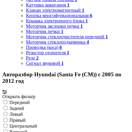
Катушка зажигания
1
Клапан электромагнитный
1
Кнопка многофункциональная
6
Крышка электронного блока
1
Моторчик заслонки печки
1
Моторчик печки
1
Моторчик стеклоочистителя передний
1
Моторчик стеклоподъемника
4
Проводка (коса)
6
Резистор отопителя
1
Реле
2
Сигнал звуковой
1
Авторазбор Hyundai (Santa Fe (CM)) с 2005 по
2012 год
Открыть фильтр
Передний
Задний
Левый
Правый
Центральный
Верхний