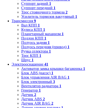
Суппорт задний
1
Суппорт передний
1
Трос стояночного тормоза
2
Усилитель тормозов вакуумный
1
Трансмиссия
9
Вал КПП
1
Кулиса КПП
1
Планетарный маханизм
1
Поддон КПП
1
Полуось задняя
1
Полуось передняя (привод)
1
Ручка селектора
1
Трос КПП
1
Шрус
1
Электрооснащение
41
Активатор замка крышки багажника
1
Блок ABS (насос)
1
Блок управления AIR BAG
1
Блок электронный
3
Вентилятор радиатора
1
Генератор
1
Датчик
2
Датчик ABS
2
Датчик AIR BAG
2
Датчик уровня топлива
1