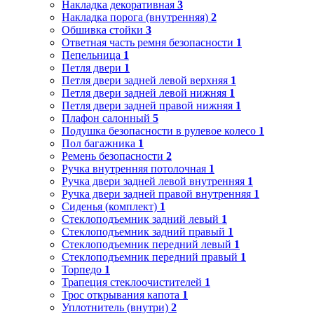
Накладка декоративная
3
Накладка порога (внутренняя)
2
Обшивка стойки
3
Ответная часть ремня безопасности
1
Пепельница
1
Петля двери
1
Петля двери задней левой верхняя
1
Петля двери задней левой нижняя
1
Петля двери задней правой нижняя
1
Плафон салонный
5
Подушка безопасности в рулевое колесо
1
Пол багажника
1
Ремень безопасности
2
Ручка внутренняя потолочная
1
Ручка двери задней левой внутренняя
1
Ручка двери задней правой внутренняя
1
Сиденья (комплект)
1
Стеклоподъемник задний левый
1
Стеклоподъемник задний правый
1
Стеклоподъемник передний левый
1
Стеклоподъемник передний правый
1
Торпедо
1
Трапеция стеклоочистителей
1
Трос открывания капота
1
Уплотнитель (внутри)
2