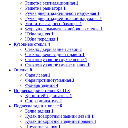
Решетка вентиляционная
1
Решетка радиатора
1
Ручка двери задней левой наружная
1
Ручка двери задней правой наружная
1
Усилитель заднего бампера
1
Форсунка омывателя лобового стекла
1
Юбка задняя
1
Юбка передняя
1
Кузовные стекла
4
Стекло двери задней левой
1
Стекло двери задней правой
1
Стекло кузовное глухое левое
1
Стекло кузовное глухое правое
1
Оптика
8
Фара левая
1
Фара противотуманная
3
Фонарь задний
4
Подвеска двигателя / КПП
3
Кронштейн двигателя
1
Опора двигателя
2
Подвеска задних колес
6
Балка задняя
1
Кулак поворотный задний левый
1
Кулак поворотный задний правый
1
Пружина задняя
1