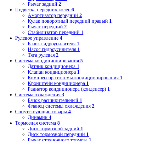
Рычаг задний
2
Подвеска передних колес
6
Амортизатор передний
2
Кулак поворотный передний правый
1
Рычаг передний
2
Стабилизатор передний
1
Рулевое управление
4
Бачок гидроусилителя
1
Насос гидроусилителя
1
Тяга рулевая
2
Система кондиционирования
5
Датчик кондиционера
1
Клапан кондиционера
1
Компрессор системы кондиционирования
1
Кронштейн кондиционера
1
Радиатор кондиционера (конденсер)
1
Система охлаждения
3
Бачок расширительный
1
Фланец системы охлаждения
2
Сопутствующие товары
4
Динамик
4
Тормозная система
8
Диск тормозной задний
1
Диск тормозной передний
1
Рычаг стояночного тормоза
1