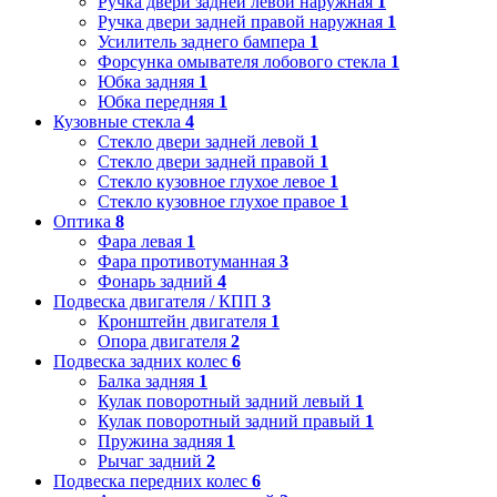
Ручка двери задней левой наружная
1
Ручка двери задней правой наружная
1
Усилитель заднего бампера
1
Форсунка омывателя лобового стекла
1
Юбка задняя
1
Юбка передняя
1
Кузовные стекла
4
Стекло двери задней левой
1
Стекло двери задней правой
1
Стекло кузовное глухое левое
1
Стекло кузовное глухое правое
1
Оптика
8
Фара левая
1
Фара противотуманная
3
Фонарь задний
4
Подвеска двигателя / КПП
3
Кронштейн двигателя
1
Опора двигателя
2
Подвеска задних колес
6
Балка задняя
1
Кулак поворотный задний левый
1
Кулак поворотный задний правый
1
Пружина задняя
1
Рычаг задний
2
Подвеска передних колес
6