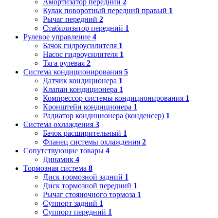
Амортизатор передний
2
Кулак поворотный передний правый
1
Рычаг передний
2
Стабилизатор передний
1
Рулевое управление
4
Бачок гидроусилителя
1
Насос гидроусилителя
1
Тяга рулевая
2
Система кондиционирования
5
Датчик кондиционера
1
Клапан кондиционера
1
Компрессор системы кондиционирования
1
Кронштейн кондиционера
1
Радиатор кондиционера (конденсер)
1
Система охлаждения
3
Бачок расширительный
1
Фланец системы охлаждения
2
Сопутствующие товары
4
Динамик
4
Тормозная система
8
Диск тормозной задний
1
Диск тормозной передний
1
Рычаг стояночного тормоза
1
Суппорт задний
1
Суппорт передний
1