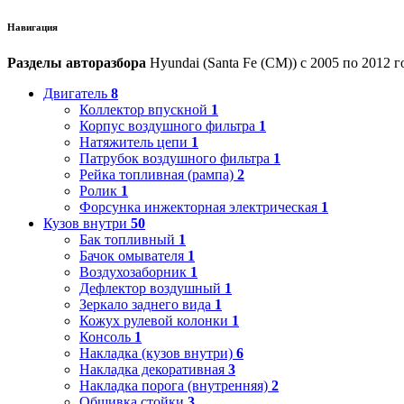
Навигация
Разделы авторазбора
Hyundai (Santa Fe (CM)) с 2005 по 2012 г
Двигатель
8
Коллектор впускной
1
Корпус воздушного фильтра
1
Натяжитель цепи
1
Патрубок воздушного фильтра
1
Рейка топливная (рампа)
2
Ролик
1
Форсунка инжекторная электрическая
1
Кузов внутри
50
Бак топливный
1
Бачок омывателя
1
Воздухозаборник
1
Дефлектор воздушный
1
Зеркало заднего вида
1
Кожух рулевой колонки
1
Консоль
1
Накладка (кузов внутри)
6
Накладка декоративная
3
Накладка порога (внутренняя)
2
Обшивка стойки
3