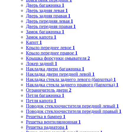
Дверь багажника
1
Дверь задняя левая
1
Дверь задняя правая
1
Дверь передняя левая
1
Дверь передняя правая
1
Замок багажника
1
Замок капота
1
Капот
1
Крыло переднее левое
1
Крыло переднее правое
1
Крышка форсунки омывателя
2
Локер задний
1
Накладка двери багажника
1
Накладка двери передней левой
1
Накладка стекла заднего левого (бархотка)
1
Накладка стекла заднего правого (бархотка)
1
Ограничитель двери
2
Петля багажника
1
Петля капота
1
Поводок стеклоочистителя передний левый
1
Поводок стеклоочистителя передний правый
1
Решетка в бампер
1
Решетка вентиляционная
1
Решетка радиатора
1