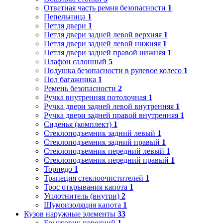
Ответная часть ремня безопасности
1
Пепельница
1
Петля двери
1
Петля двери задней левой верхняя
1
Петля двери задней левой нижняя
1
Петля двери задней правой нижняя
1
Плафон салонный
5
Подушка безопасности в рулевое колесо
1
Пол багажника
1
Ремень безопасности
2
Ручка внутренняя потолочная
1
Ручка двери задней левой внутренняя
1
Ручка двери задней правой внутренняя
1
Сиденья (комплект)
1
Стеклоподъемник задний левый
1
Стеклоподъемник задний правый
1
Стеклоподъемник передний левый
1
Стеклоподъемник передний правый
1
Торпедо
1
Трапеция стеклоочистителей
1
Трос открывания капота
1
Уплотнитель (внутри)
2
Шумоизоляция капота
1
Кузов наружные элементы
33
Брызговик передний
1