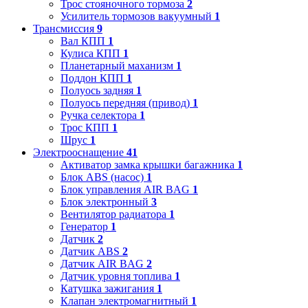
Трос стояночного тормоза
2
Усилитель тормозов вакуумный
1
Трансмиссия
9
Вал КПП
1
Кулиса КПП
1
Планетарный маханизм
1
Поддон КПП
1
Полуось задняя
1
Полуось передняя (привод)
1
Ручка селектора
1
Трос КПП
1
Шрус
1
Электрооснащение
41
Активатор замка крышки багажника
1
Блок ABS (насос)
1
Блок управления AIR BAG
1
Блок электронный
3
Вентилятор радиатора
1
Генератор
1
Датчик
2
Датчик ABS
2
Датчик AIR BAG
2
Датчик уровня топлива
1
Катушка зажигания
1
Клапан электромагнитный
1