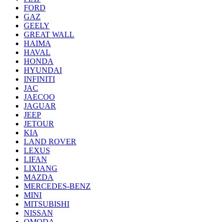
FORD
GAZ
GEELY
GREAT WALL
HAIMA
HAVAL
HONDA
HYUNDAI
INFINITI
JAC
JAECOO
JAGUAR
JEEP
JETOUR
KIA
LAND ROVER
LEXUS
LIFAN
LIXIANG
MAZDA
MERCEDES-BENZ
MINI
MITSUBISHI
NISSAN
OMODA