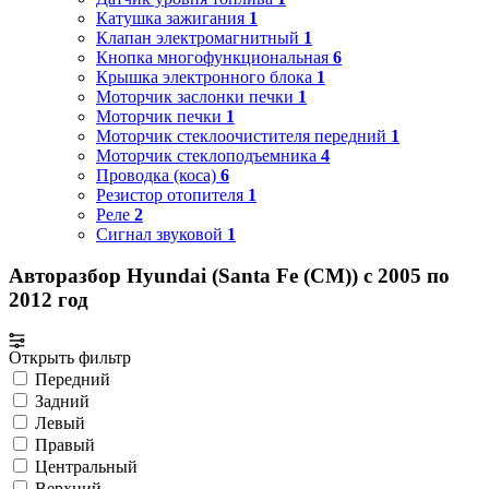
Катушка зажигания
1
Клапан электромагнитный
1
Кнопка многофункциональная
6
Крышка электронного блока
1
Моторчик заслонки печки
1
Моторчик печки
1
Моторчик стеклоочистителя передний
1
Моторчик стеклоподъемника
4
Проводка (коса)
6
Резистор отопителя
1
Реле
2
Сигнал звуковой
1
Авторазбор Hyundai (Santa Fe (CM)) с 2005 по
2012 год
Открыть фильтр
Передний
Задний
Левый
Правый
Центральный
Верхний