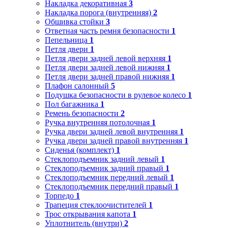
Накладка декоративная
3
Накладка порога (внутренняя)
2
Обшивка стойки
3
Ответная часть ремня безопасности
1
Пепельница
1
Петля двери
1
Петля двери задней левой верхняя
1
Петля двери задней левой нижняя
1
Петля двери задней правой нижняя
1
Плафон салонный
5
Подушка безопасности в рулевое колесо
1
Пол багажника
1
Ремень безопасности
2
Ручка внутренняя потолочная
1
Ручка двери задней левой внутренняя
1
Ручка двери задней правой внутренняя
1
Сиденья (комплект)
1
Стеклоподъемник задний левый
1
Стеклоподъемник задний правый
1
Стеклоподъемник передний левый
1
Стеклоподъемник передний правый
1
Торпедо
1
Трапеция стеклоочистителей
1
Трос открывания капота
1
Уплотнитель (внутри)
2