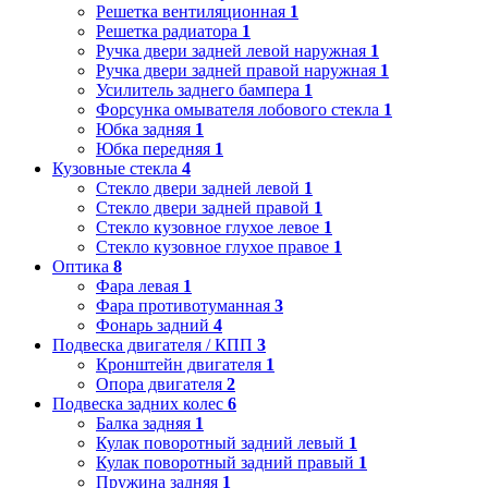
Решетка вентиляционная
1
Решетка радиатора
1
Ручка двери задней левой наружная
1
Ручка двери задней правой наружная
1
Усилитель заднего бампера
1
Форсунка омывателя лобового стекла
1
Юбка задняя
1
Юбка передняя
1
Кузовные стекла
4
Стекло двери задней левой
1
Стекло двери задней правой
1
Стекло кузовное глухое левое
1
Стекло кузовное глухое правое
1
Оптика
8
Фара левая
1
Фара противотуманная
3
Фонарь задний
4
Подвеска двигателя / КПП
3
Кронштейн двигателя
1
Опора двигателя
2
Подвеска задних колес
6
Балка задняя
1
Кулак поворотный задний левый
1
Кулак поворотный задний правый
1
Пружина задняя
1