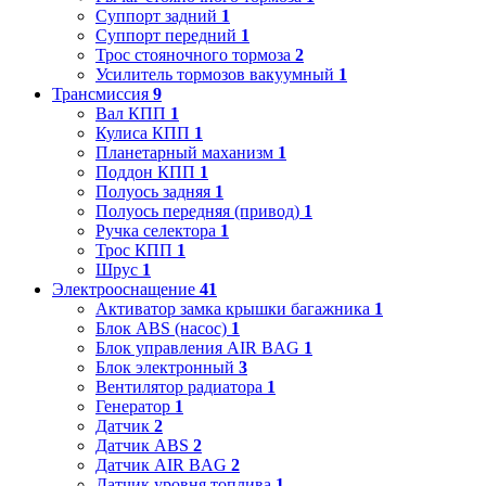
Суппорт задний
1
Суппорт передний
1
Трос стояночного тормоза
2
Усилитель тормозов вакуумный
1
Трансмиссия
9
Вал КПП
1
Кулиса КПП
1
Планетарный маханизм
1
Поддон КПП
1
Полуось задняя
1
Полуось передняя (привод)
1
Ручка селектора
1
Трос КПП
1
Шрус
1
Электрооснащение
41
Активатор замка крышки багажника
1
Блок ABS (насос)
1
Блок управления AIR BAG
1
Блок электронный
3
Вентилятор радиатора
1
Генератор
1
Датчик
2
Датчик ABS
2
Датчик AIR BAG
2
Датчик уровня топлива
1