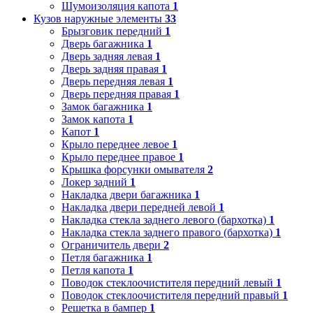
Шумоизоляция капота
1
Кузов наружные элементы
33
Брызговик передний
1
Дверь багажника
1
Дверь задняя левая
1
Дверь задняя правая
1
Дверь передняя левая
1
Дверь передняя правая
1
Замок багажника
1
Замок капота
1
Капот
1
Крыло переднее левое
1
Крыло переднее правое
1
Крышка форсунки омывателя
2
Локер задний
1
Накладка двери багажника
1
Накладка двери передней левой
1
Накладка стекла заднего левого (бархотка)
1
Накладка стекла заднего правого (бархотка)
1
Ограничитель двери
2
Петля багажника
1
Петля капота
1
Поводок стеклоочистителя передний левый
1
Поводок стеклоочистителя передний правый
1
Решетка в бампер
1