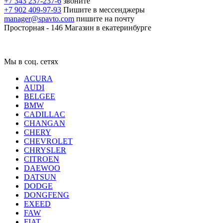
+7 343 237-237-6
звоните
+7 902 409-97-93
Пишите в мессенджеры
manager@spavto.com
пишите на почту
Просторная - 146
Магазин в екатеринбурге
Мы в соц. сетях
ACURA
AUDI
BELGEE
BMW
CADILLAC
CHANGAN
CHERY
CHEVROLET
CHRYSLER
CITROEN
DAEWOO
DATSUN
DODGE
DONGFENG
EXEED
FAW
FIAT