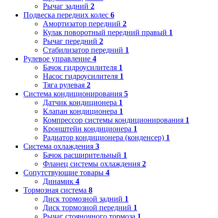
Рычаг задний
2
Подвеска передних колес
6
Амортизатор передний
2
Кулак поворотный передний правый
1
Рычаг передний
2
Стабилизатор передний
1
Рулевое управление
4
Бачок гидроусилителя
1
Насос гидроусилителя
1
Тяга рулевая
2
Система кондиционирования
5
Датчик кондиционера
1
Клапан кондиционера
1
Компрессор системы кондиционирования
1
Кронштейн кондиционера
1
Радиатор кондиционера (конденсер)
1
Система охлаждения
3
Бачок расширительный
1
Фланец системы охлаждения
2
Сопутствующие товары
4
Динамик
4
Тормозная система
8
Диск тормозной задний
1
Диск тормозной передний
1
Рычаг стояночного тормоза
1