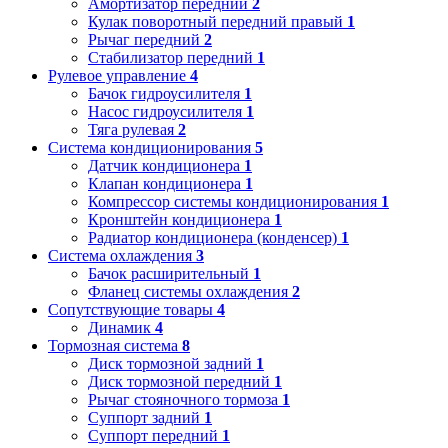
Амортизатор передний
2
Кулак поворотный передний правый
1
Рычаг передний
2
Стабилизатор передний
1
Рулевое управление
4
Бачок гидроусилителя
1
Насос гидроусилителя
1
Тяга рулевая
2
Система кондиционирования
5
Датчик кондиционера
1
Клапан кондиционера
1
Компрессор системы кондиционирования
1
Кронштейн кондиционера
1
Радиатор кондиционера (конденсер)
1
Система охлаждения
3
Бачок расширительный
1
Фланец системы охлаждения
2
Сопутствующие товары
4
Динамик
4
Тормозная система
8
Диск тормозной задний
1
Диск тормозной передний
1
Рычаг стояночного тормоза
1
Суппорт задний
1
Суппорт передний
1