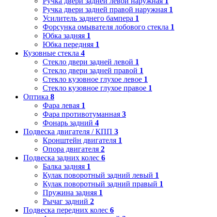
Ручка двери задней левой наружная
1
Ручка двери задней правой наружная
1
Усилитель заднего бампера
1
Форсунка омывателя лобового стекла
1
Юбка задняя
1
Юбка передняя
1
Кузовные стекла
4
Стекло двери задней левой
1
Стекло двери задней правой
1
Стекло кузовное глухое левое
1
Стекло кузовное глухое правое
1
Оптика
8
Фара левая
1
Фара противотуманная
3
Фонарь задний
4
Подвеска двигателя / КПП
3
Кронштейн двигателя
1
Опора двигателя
2
Подвеска задних колес
6
Балка задняя
1
Кулак поворотный задний левый
1
Кулак поворотный задний правый
1
Пружина задняя
1
Рычаг задний
2
Подвеска передних колес
6