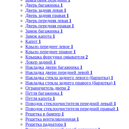
Дверь багажника
1
Дверь задняя левая
1
Дверь задняя правая
1
Дверь передняя левая
1
Дверь передняя правая
1
Замок багажника
1
Замок капота
1
Капот
1
Крыло переднее левое
1
Крыло переднее правое
1
Крышка форсунки омывателя
2
Локер задний
1
Накладка двери багажника
1
Накладка двери передней левой
1
Накладка стекла заднего левого (бархотка)
1
Накладка стекла заднего правого (бархотка)
1
Ограничитель двери
2
Петля багажника
1
Петля капота
1
Поводок стеклоочистителя передний левый
1
Поводок стеклоочистителя передний правый
1
Решетка в бампер
1
Решетка вентиляционная
1
Решетка радиатора
1