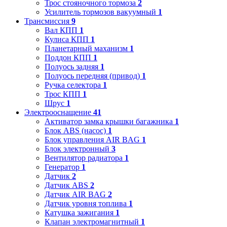
Трос стояночного тормоза
2
Усилитель тормозов вакуумный
1
Трансмиссия
9
Вал КПП
1
Кулиса КПП
1
Планетарный маханизм
1
Поддон КПП
1
Полуось задняя
1
Полуось передняя (привод)
1
Ручка селектора
1
Трос КПП
1
Шрус
1
Электрооснащение
41
Активатор замка крышки багажника
1
Блок ABS (насос)
1
Блок управления AIR BAG
1
Блок электронный
3
Вентилятор радиатора
1
Генератор
1
Датчик
2
Датчик ABS
2
Датчик AIR BAG
2
Датчик уровня топлива
1
Катушка зажигания
1
Клапан электромагнитный
1