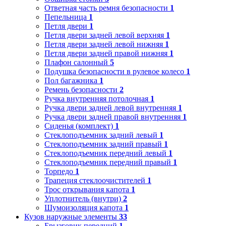
Ответная часть ремня безопасности
1
Пепельница
1
Петля двери
1
Петля двери задней левой верхняя
1
Петля двери задней левой нижняя
1
Петля двери задней правой нижняя
1
Плафон салонный
5
Подушка безопасности в рулевое колесо
1
Пол багажника
1
Ремень безопасности
2
Ручка внутренняя потолочная
1
Ручка двери задней левой внутренняя
1
Ручка двери задней правой внутренняя
1
Сиденья (комплект)
1
Стеклоподъемник задний левый
1
Стеклоподъемник задний правый
1
Стеклоподъемник передний левый
1
Стеклоподъемник передний правый
1
Торпедо
1
Трапеция стеклоочистителей
1
Трос открывания капота
1
Уплотнитель (внутри)
2
Шумоизоляция капота
1
Кузов наружные элементы
33
Брызговик передний
1