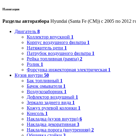
Навигация
Разделы авторазбора
Hyundai (Santa Fe (CM)) с 2005 по 2012 г
Двигатель
8
Коллектор впускной
1
Корпус воздушного фильтра
1
Натяжитель цепи
1
Патрубок воздушного фильтра
1
Рейка топливная (рампа)
2
Ролик
1
Форсунка инжекторная электрическая
1
Кузов внутри
50
Бак топливный
1
Бачок омывателя
1
Воздухозаборник
1
Дефлектор воздушный
1
Зеркало заднего вида
1
Кожух рулевой колонки
1
Консоль
1
Накладка (кузов внутри)
6
Накладка декоративная
3
Накладка порога (внутренняя)
2
Обшивка стойки
3