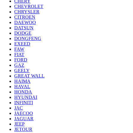
CHERY
CHEVROLET
CHRYSLER
CITROEN
DAEWOO
DATSUN
DODGE
DONGFENG
EXEED
FAW
FIAT
FORD
GAZ
GEELY
GREAT WALL
HAIMA
HAVAL
HONDA
HYUNDAI
INFINITI
JAC
JAECOO
JAGUAR
JEEP
JETOUR