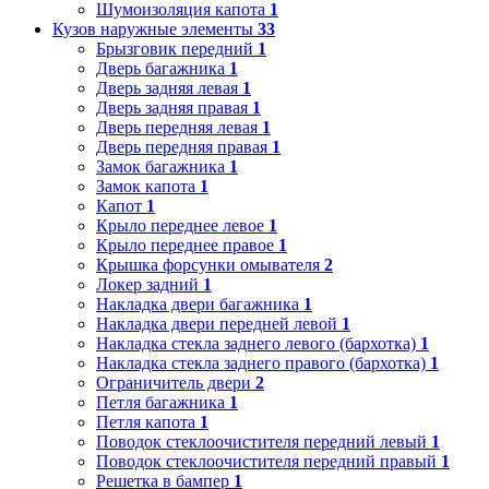
Шумоизоляция капота
1
Кузов наружные элементы
33
Брызговик передний
1
Дверь багажника
1
Дверь задняя левая
1
Дверь задняя правая
1
Дверь передняя левая
1
Дверь передняя правая
1
Замок багажника
1
Замок капота
1
Капот
1
Крыло переднее левое
1
Крыло переднее правое
1
Крышка форсунки омывателя
2
Локер задний
1
Накладка двери багажника
1
Накладка двери передней левой
1
Накладка стекла заднего левого (бархотка)
1
Накладка стекла заднего правого (бархотка)
1
Ограничитель двери
2
Петля багажника
1
Петля капота
1
Поводок стеклоочистителя передний левый
1
Поводок стеклоочистителя передний правый
1
Решетка в бампер
1