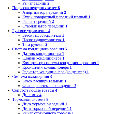
Рычаг задний
2
Подвеска передних колес
6
Амортизатор передний
2
Кулак поворотный передний правый
1
Рычаг передний
2
Стабилизатор передний
1
Рулевое управление
4
Бачок гидроусилителя
1
Насос гидроусилителя
1
Тяга рулевая
2
Система кондиционирования
5
Датчик кондиционера
1
Клапан кондиционера
1
Компрессор системы кондиционирования
1
Кронштейн кондиционера
1
Радиатор кондиционера (конденсер)
1
Система охлаждения
3
Бачок расширительный
1
Фланец системы охлаждения
2
Сопутствующие товары
4
Динамик
4
Тормозная система
8
Диск тормозной задний
1
Диск тормозной передний
1
Рычаг стояночного тормоза
1