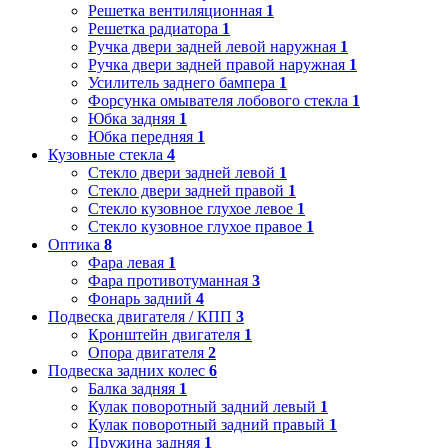
Решетка вентиляционная
1
Решетка радиатора
1
Ручка двери задней левой наружная
1
Ручка двери задней правой наружная
1
Усилитель заднего бампера
1
Форсунка омывателя лобового стекла
1
Юбка задняя
1
Юбка передняя
1
Кузовные стекла
4
Стекло двери задней левой
1
Стекло двери задней правой
1
Стекло кузовное глухое левое
1
Стекло кузовное глухое правое
1
Оптика
8
Фара левая
1
Фара противотуманная
3
Фонарь задний
4
Подвеска двигателя / КПП
3
Кронштейн двигателя
1
Опора двигателя
2
Подвеска задних колес
6
Балка задняя
1
Кулак поворотный задний левый
1
Кулак поворотный задний правый
1
Пружина задняя
1