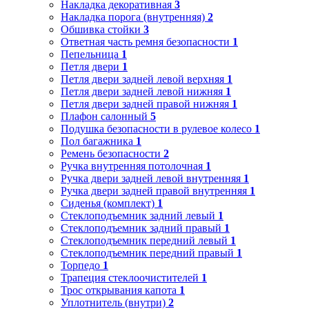
Накладка декоративная
3
Накладка порога (внутренняя)
2
Обшивка стойки
3
Ответная часть ремня безопасности
1
Пепельница
1
Петля двери
1
Петля двери задней левой верхняя
1
Петля двери задней левой нижняя
1
Петля двери задней правой нижняя
1
Плафон салонный
5
Подушка безопасности в рулевое колесо
1
Пол багажника
1
Ремень безопасности
2
Ручка внутренняя потолочная
1
Ручка двери задней левой внутренняя
1
Ручка двери задней правой внутренняя
1
Сиденья (комплект)
1
Стеклоподъемник задний левый
1
Стеклоподъемник задний правый
1
Стеклоподъемник передний левый
1
Стеклоподъемник передний правый
1
Торпедо
1
Трапеция стеклоочистителей
1
Трос открывания капота
1
Уплотнитель (внутри)
2