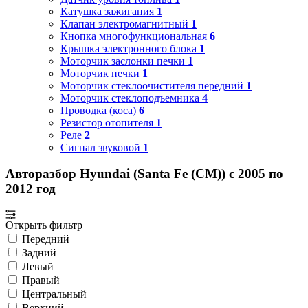
Катушка зажигания
1
Клапан электромагнитный
1
Кнопка многофункциональная
6
Крышка электронного блока
1
Моторчик заслонки печки
1
Моторчик печки
1
Моторчик стеклоочистителя передний
1
Моторчик стеклоподъемника
4
Проводка (коса)
6
Резистор отопителя
1
Реле
2
Сигнал звуковой
1
Авторазбор Hyundai (Santa Fe (CM)) с 2005 по
2012 год
Открыть фильтр
Передний
Задний
Левый
Правый
Центральный
Верхний