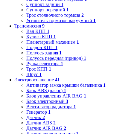
Суппорт задний
1
Суппорт передний
1
Трос стояночного тормоза
2
Усилитель тормозов вакуумный
1
Трансмиссия
9
Вал КПП
1
Кулиса КПП
1
Планетарный маханизм
1
Поддон КПП
1
Полуось задняя
1
Полуось передняя (привод)
1
Ручка селектора
1
Трос КПП
1
Шрус
1
Электрооснащение
41
Активатор замка крышки багажника
1
Блок ABS (насос)
1
Блок управления AIR BAG
1
Блок электронный
3
Вентилятор радиатора
1
Генератор
1
Датчик
2
Датчик ABS
2
Датчик AIR BAG
2
Датчик уровня топлива
1