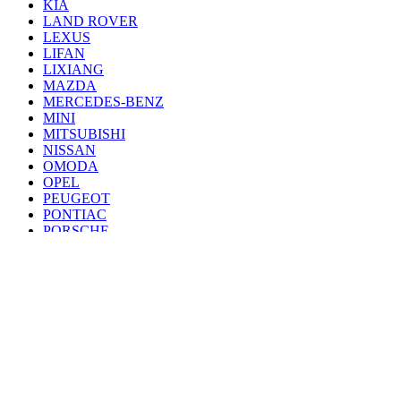
KIA
LAND ROVER
LEXUS
LIFAN
LIXIANG
MAZDA
MERCEDES-BENZ
MINI
MITSUBISHI
NISSAN
OMODA
OPEL
PEUGEOT
PONTIAC
PORSCHE
RENAULT
SAAB
SEAT
SKODA
SSANG YONG
SUBARU
SUZUKI
TANK
TOYOTA
VAZ