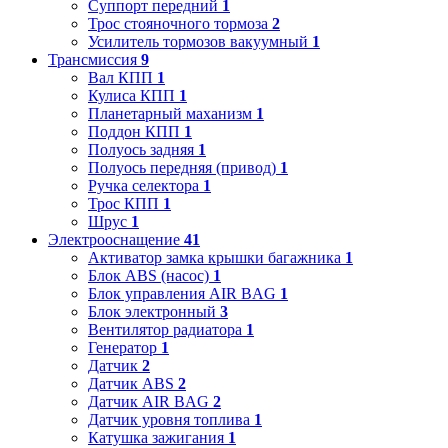
Суппорт передний
1
Трос стояночного тормоза
2
Усилитель тормозов вакуумный
1
Трансмиссия
9
Вал КПП
1
Кулиса КПП
1
Планетарный маханизм
1
Поддон КПП
1
Полуось задняя
1
Полуось передняя (привод)
1
Ручка селектора
1
Трос КПП
1
Шрус
1
Электрооснащение
41
Активатор замка крышки багажника
1
Блок ABS (насос)
1
Блок управления AIR BAG
1
Блок электронный
3
Вентилятор радиатора
1
Генератор
1
Датчик
2
Датчик ABS
2
Датчик AIR BAG
2
Датчик уровня топлива
1
Катушка зажигания
1