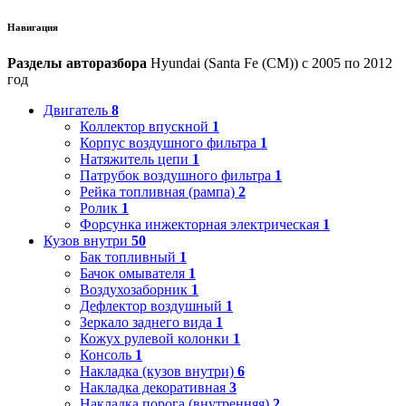
Навигация
Разделы авторазбора
Hyundai (Santa Fe (CM)) с 2005 по 2012
год
Двигатель
8
Коллектор впускной
1
Корпус воздушного фильтра
1
Натяжитель цепи
1
Патрубок воздушного фильтра
1
Рейка топливная (рампа)
2
Ролик
1
Форсунка инжекторная электрическая
1
Кузов внутри
50
Бак топливный
1
Бачок омывателя
1
Воздухозаборник
1
Дефлектор воздушный
1
Зеркало заднего вида
1
Кожух рулевой колонки
1
Консоль
1
Накладка (кузов внутри)
6
Накладка декоративная
3
Накладка порога (внутренняя)
2