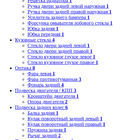
Решетка радиатора
1
Ручка двери задней левой наружная
1
Ручка двери задней правой наружная
1
Усилитель заднего бампера
1
Форсунка омывателя лобового стекла
1
Юбка задняя
1
Юбка передняя
1
Кузовные стекла
4
Стекло двери задней левой
1
Стекло двери задней правой
1
Стекло кузовное глухое левое
1
Стекло кузовное глухое правое
1
Оптика
8
Фара левая
1
Фара противотуманная
3
Фонарь задний
4
Подвеска двигателя / КПП
3
Кронштейн двигателя
1
Опора двигателя
2
Подвеска задних колес
6
Балка задняя
1
Кулак поворотный задний левый
1
Кулак поворотный задний правый
1
Пружина задняя
1
Рычаг задний
2