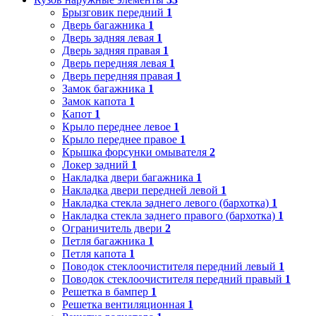
Брызговик передний
1
Дверь багажника
1
Дверь задняя левая
1
Дверь задняя правая
1
Дверь передняя левая
1
Дверь передняя правая
1
Замок багажника
1
Замок капота
1
Капот
1
Крыло переднее левое
1
Крыло переднее правое
1
Крышка форсунки омывателя
2
Локер задний
1
Накладка двери багажника
1
Накладка двери передней левой
1
Накладка стекла заднего левого (бархотка)
1
Накладка стекла заднего правого (бархотка)
1
Ограничитель двери
2
Петля багажника
1
Петля капота
1
Поводок стеклоочистителя передний левый
1
Поводок стеклоочистителя передний правый
1
Решетка в бампер
1
Решетка вентиляционная
1