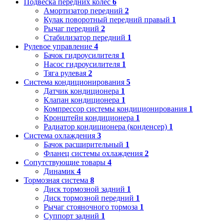
Подвеска передних колес
6
Амортизатор передний
2
Кулак поворотный передний правый
1
Рычаг передний
2
Стабилизатор передний
1
Рулевое управление
4
Бачок гидроусилителя
1
Насос гидроусилителя
1
Тяга рулевая
2
Система кондиционирования
5
Датчик кондиционера
1
Клапан кондиционера
1
Компрессор системы кондиционирования
1
Кронштейн кондиционера
1
Радиатор кондиционера (конденсер)
1
Система охлаждения
3
Бачок расширительный
1
Фланец системы охлаждения
2
Сопутствующие товары
4
Динамик
4
Тормозная система
8
Диск тормозной задний
1
Диск тормозной передний
1
Рычаг стояночного тормоза
1
Суппорт задний
1