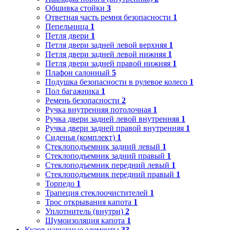
Обшивка стойки
3
Ответная часть ремня безопасности
1
Пепельница
1
Петля двери
1
Петля двери задней левой верхняя
1
Петля двери задней левой нижняя
1
Петля двери задней правой нижняя
1
Плафон салонный
5
Подушка безопасности в рулевое колесо
1
Пол багажника
1
Ремень безопасности
2
Ручка внутренняя потолочная
1
Ручка двери задней левой внутренняя
1
Ручка двери задней правой внутренняя
1
Сиденья (комплект)
1
Стеклоподъемник задний левый
1
Стеклоподъемник задний правый
1
Стеклоподъемник передний левый
1
Стеклоподъемник передний правый
1
Торпедо
1
Трапеция стеклоочистителей
1
Трос открывания капота
1
Уплотнитель (внутри)
2
Шумоизоляция капота
1
Кузов наружные элементы
33