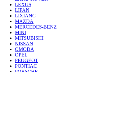
LEXUS
LIFAN
LIXIANG
MAZDA
MERCEDES-BENZ
MINI
MITSUBISHI
NISSAN
OMODA
OPEL
PEUGEOT
PONTIAC
PORSCHE
RENAULT
SAAB
SEAT
SKODA
SSANG YONG
SUBARU
SUZUKI
TANK
TOYOTA
VAZ
VOLKSWAGEN
VOLVO