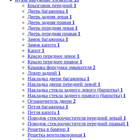
Брызговик передний
1
Дверь багажника
1
Дверь задняя левая
1
Дверь задняя правая
1
Дверь передняя левая
1
Дверь передняя правая
1
Замок багажника
1
Замок капота
1
Капот
1
Крыло переднее левое
1
Крыло переднее правое
1
Крышка форсунки омывателя
2
Локер задний
1
Накладка двери багажника
1
Накладка двери передней левой
1
Накладка стекла заднего левого (бархотка)
1
Накладка стекла заднего правого (бархотка)
1
Ограничитель двери
2
Петля багажника
1
Петля капота
1
Поводок стеклоочистителя передний левый
1
Поводок стеклоочистителя передний правый
1
Решетка в бампер
1
Решетка вентиляционная
1