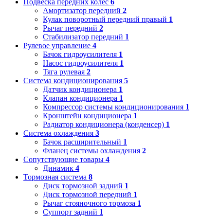
Подвеска передних колес
6
Амортизатор передний
2
Кулак поворотный передний правый
1
Рычаг передний
2
Стабилизатор передний
1
Рулевое управление
4
Бачок гидроусилителя
1
Насос гидроусилителя
1
Тяга рулевая
2
Система кондиционирования
5
Датчик кондиционера
1
Клапан кондиционера
1
Компрессор системы кондиционирования
1
Кронштейн кондиционера
1
Радиатор кондиционера (конденсер)
1
Система охлаждения
3
Бачок расширительный
1
Фланец системы охлаждения
2
Сопутствующие товары
4
Динамик
4
Тормозная система
8
Диск тормозной задний
1
Диск тормозной передний
1
Рычаг стояночного тормоза
1
Суппорт задний
1