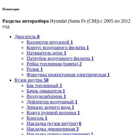
Навигация
Разделы авторазбора
Hyundai (Santa Fe (CM)) с 2005 по 2012
год
Двигатель
8
Коллектор впускной
1
Корпус воздушного фильтра
1
Натяжитель цепи
1
Патрубок воздушного фильтра
1
Рейка топливная (рампа)
2
Ролик
1
Форсунка инжекторная электрическая
1
Кузов внутри
50
Бак топливный
1
Бачок омывателя
1
Воздухозаборник
1
Дефлектор воздушный
1
Зеркало заднего вида
1
Кожух рулевой колонки
1
Консоль
1
Накладка (кузов внутри)
6
Накладка декоративная
3
Накладка порога (внутренняя)
2