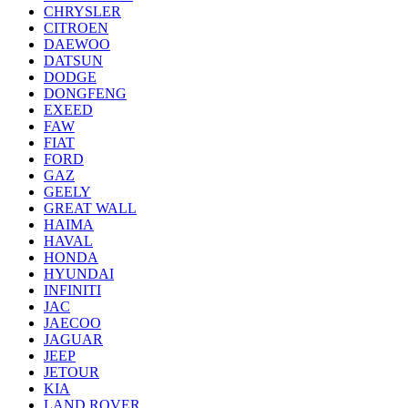
CHRYSLER
CITROEN
DAEWOO
DATSUN
DODGE
DONGFENG
EXEED
FAW
FIAT
FORD
GAZ
GEELY
GREAT WALL
HAIMA
HAVAL
HONDA
HYUNDAI
INFINITI
JAC
JAECOO
JAGUAR
JEEP
JETOUR
KIA
LAND ROVER