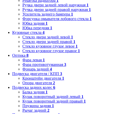
Решетка радиатора
1
Ручка двери задней левой наружная
1
Ручка двери задней правой наружная
1
Усилитель заднего бампера
1
Форсунка омывателя лобового стекла
1
Юбка задняя
1
Юбка передняя
1
Кузовные стекла
4
Стекло двери задней левой
1
Стекло двери задней правой
1
Стекло кузовное глухое левое
1
Стекло кузовное глухое правое
1
Оптика
8
Фара левая
1
Фара противотуманная
3
Фонарь задний
4
Подвеска двигателя / КПП
3
Кронштейн двигателя
1
Опора двигателя
2
Подвеска задних колес
6
Балка задняя
1
Кулак поворотный задний левый
1
Кулак поворотный задний правый
1
Пружина задняя
1
Рычаг задний
2