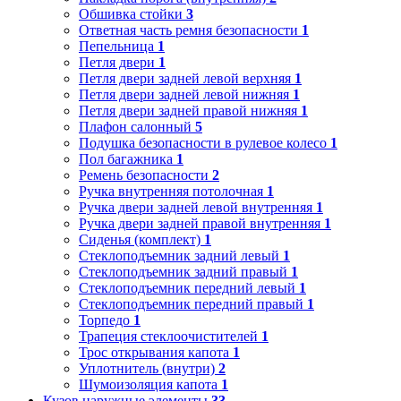
Обшивка стойки
3
Ответная часть ремня безопасности
1
Пепельница
1
Петля двери
1
Петля двери задней левой верхняя
1
Петля двери задней левой нижняя
1
Петля двери задней правой нижняя
1
Плафон салонный
5
Подушка безопасности в рулевое колесо
1
Пол багажника
1
Ремень безопасности
2
Ручка внутренняя потолочная
1
Ручка двери задней левой внутренняя
1
Ручка двери задней правой внутренняя
1
Сиденья (комплект)
1
Стеклоподъемник задний левый
1
Стеклоподъемник задний правый
1
Стеклоподъемник передний левый
1
Стеклоподъемник передний правый
1
Торпедо
1
Трапеция стеклоочистителей
1
Трос открывания капота
1
Уплотнитель (внутри)
2
Шумоизоляция капота
1
Кузов наружные элементы
33