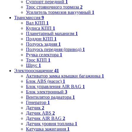
Суппорт передний
1
Трос стояночного тормоза
2
Усилитель тормозов вакуумный
1
Трансмиссия
9
Вал КПП
1
Кулиса КПП
1
Планетарный маханизм
1
Поддон КПП
1
Полуось задняя
1
Полуось передняя (привод)
1
Ручка селектора
1
Трос КПП
1
Шрус
1
Электрооснащение
41
Активатор замка крышки багажника
1
Блок ABS (насос)
1
Блок управления AIR BAG
1
Блок электронный
3
Вентилятор радиатора
1
Генератор
1
Датчик
2
Датчик ABS
2
Датчик AIR BAG
2
Датчик уровня топлива
1
Катушка зажигания
1