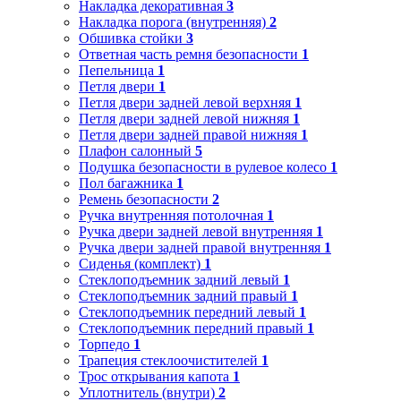
Накладка декоративная
3
Накладка порога (внутренняя)
2
Обшивка стойки
3
Ответная часть ремня безопасности
1
Пепельница
1
Петля двери
1
Петля двери задней левой верхняя
1
Петля двери задней левой нижняя
1
Петля двери задней правой нижняя
1
Плафон салонный
5
Подушка безопасности в рулевое колесо
1
Пол багажника
1
Ремень безопасности
2
Ручка внутренняя потолочная
1
Ручка двери задней левой внутренняя
1
Ручка двери задней правой внутренняя
1
Сиденья (комплект)
1
Стеклоподъемник задний левый
1
Стеклоподъемник задний правый
1
Стеклоподъемник передний левый
1
Стеклоподъемник передний правый
1
Торпедо
1
Трапеция стеклоочистителей
1
Трос открывания капота
1
Уплотнитель (внутри)
2