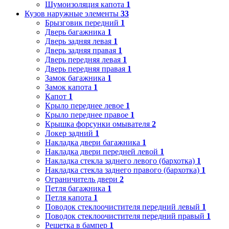
Шумоизоляция капота
1
Кузов наружные элементы
33
Брызговик передний
1
Дверь багажника
1
Дверь задняя левая
1
Дверь задняя правая
1
Дверь передняя левая
1
Дверь передняя правая
1
Замок багажника
1
Замок капота
1
Капот
1
Крыло переднее левое
1
Крыло переднее правое
1
Крышка форсунки омывателя
2
Локер задний
1
Накладка двери багажника
1
Накладка двери передней левой
1
Накладка стекла заднего левого (бархотка)
1
Накладка стекла заднего правого (бархотка)
1
Ограничитель двери
2
Петля багажника
1
Петля капота
1
Поводок стеклоочистителя передний левый
1
Поводок стеклоочистителя передний правый
1
Решетка в бампер
1