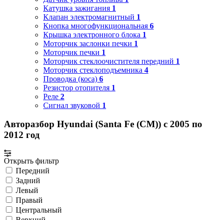
Катушка зажигания
1
Клапан электромагнитный
1
Кнопка многофункциональная
6
Крышка электронного блока
1
Моторчик заслонки печки
1
Моторчик печки
1
Моторчик стеклоочистителя передний
1
Моторчик стеклоподъемника
4
Проводка (коса)
6
Резистор отопителя
1
Реле
2
Сигнал звуковой
1
Авторазбор Hyundai (Santa Fe (CM)) с 2005 по
2012 год
Открыть фильтр
Передний
Задний
Левый
Правый
Центральный
Верхний