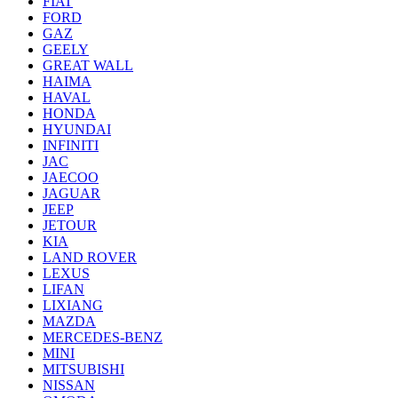
FIAT
FORD
GAZ
GEELY
GREAT WALL
HAIMA
HAVAL
HONDA
HYUNDAI
INFINITI
JAC
JAECOO
JAGUAR
JEEP
JETOUR
KIA
LAND ROVER
LEXUS
LIFAN
LIXIANG
MAZDA
MERCEDES-BENZ
MINI
MITSUBISHI
NISSAN