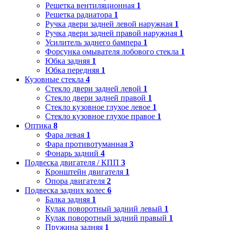
Решетка вентиляционная
1
Решетка радиатора
1
Ручка двери задней левой наружная
1
Ручка двери задней правой наружная
1
Усилитель заднего бампера
1
Форсунка омывателя лобового стекла
1
Юбка задняя
1
Юбка передняя
1
Кузовные стекла
4
Стекло двери задней левой
1
Стекло двери задней правой
1
Стекло кузовное глухое левое
1
Стекло кузовное глухое правое
1
Оптика
8
Фара левая
1
Фара противотуманная
3
Фонарь задний
4
Подвеска двигателя / КПП
3
Кронштейн двигателя
1
Опора двигателя
2
Подвеска задних колес
6
Балка задняя
1
Кулак поворотный задний левый
1
Кулак поворотный задний правый
1
Пружина задняя
1