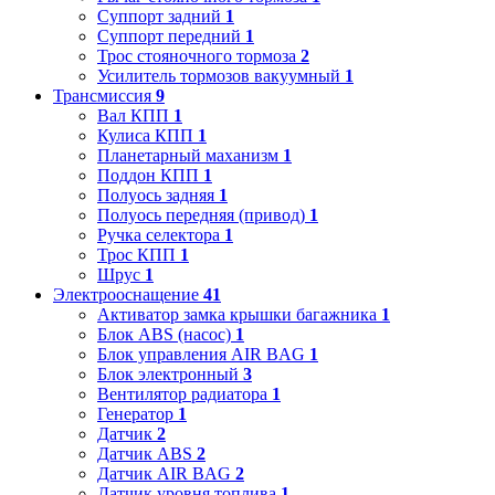
Суппорт задний
1
Суппорт передний
1
Трос стояночного тормоза
2
Усилитель тормозов вакуумный
1
Трансмиссия
9
Вал КПП
1
Кулиса КПП
1
Планетарный маханизм
1
Поддон КПП
1
Полуось задняя
1
Полуось передняя (привод)
1
Ручка селектора
1
Трос КПП
1
Шрус
1
Электрооснащение
41
Активатор замка крышки багажника
1
Блок ABS (насос)
1
Блок управления AIR BAG
1
Блок электронный
3
Вентилятор радиатора
1
Генератор
1
Датчик
2
Датчик ABS
2
Датчик AIR BAG
2
Датчик уровня топлива
1