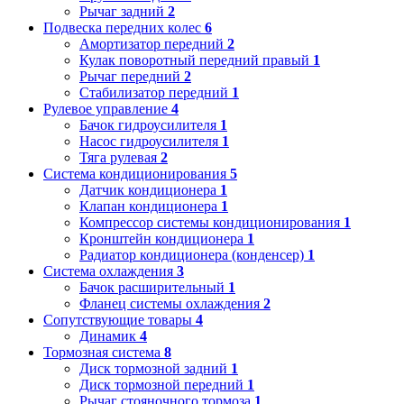
Рычаг задний
2
Подвеска передних колес
6
Амортизатор передний
2
Кулак поворотный передний правый
1
Рычаг передний
2
Стабилизатор передний
1
Рулевое управление
4
Бачок гидроусилителя
1
Насос гидроусилителя
1
Тяга рулевая
2
Система кондиционирования
5
Датчик кондиционера
1
Клапан кондиционера
1
Компрессор системы кондиционирования
1
Кронштейн кондиционера
1
Радиатор кондиционера (конденсер)
1
Система охлаждения
3
Бачок расширительный
1
Фланец системы охлаждения
2
Сопутствующие товары
4
Динамик
4
Тормозная система
8
Диск тормозной задний
1
Диск тормозной передний
1
Рычаг стояночного тормоза
1