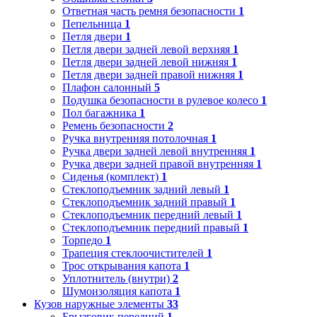
Ответная часть ремня безопасности
1
Пепельница
1
Петля двери
1
Петля двери задней левой верхняя
1
Петля двери задней левой нижняя
1
Петля двери задней правой нижняя
1
Плафон салонный
5
Подушка безопасности в рулевое колесо
1
Пол багажника
1
Ремень безопасности
2
Ручка внутренняя потолочная
1
Ручка двери задней левой внутренняя
1
Ручка двери задней правой внутренняя
1
Сиденья (комплект)
1
Стеклоподъемник задний левый
1
Стеклоподъемник задний правый
1
Стеклоподъемник передний левый
1
Стеклоподъемник передний правый
1
Торпедо
1
Трапеция стеклоочистителей
1
Трос открывания капота
1
Уплотнитель (внутри)
2
Шумоизоляция капота
1
Кузов наружные элементы
33
Брызговик передний
1