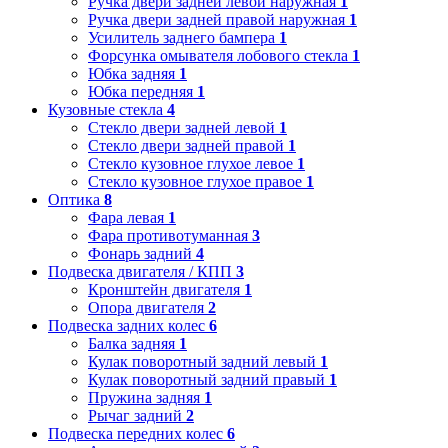
Ручка двери задней левой наружная
1
Ручка двери задней правой наружная
1
Усилитель заднего бампера
1
Форсунка омывателя лобового стекла
1
Юбка задняя
1
Юбка передняя
1
Кузовные стекла
4
Стекло двери задней левой
1
Стекло двери задней правой
1
Стекло кузовное глухое левое
1
Стекло кузовное глухое правое
1
Оптика
8
Фара левая
1
Фара противотуманная
3
Фонарь задний
4
Подвеска двигателя / КПП
3
Кронштейн двигателя
1
Опора двигателя
2
Подвеска задних колес
6
Балка задняя
1
Кулак поворотный задний левый
1
Кулак поворотный задний правый
1
Пружина задняя
1
Рычаг задний
2
Подвеска передних колес
6