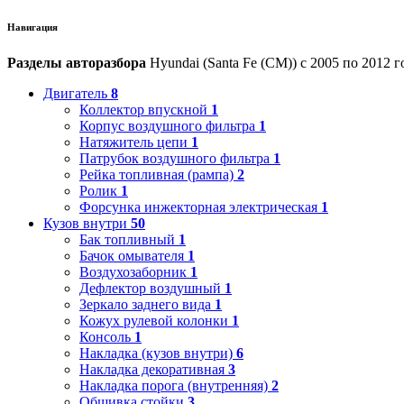
Навигация
Разделы авторазбора
Hyundai (Santa Fe (CM)) с 2005 по 2012 г
Двигатель
8
Коллектор впускной
1
Корпус воздушного фильтра
1
Натяжитель цепи
1
Патрубок воздушного фильтра
1
Рейка топливная (рампа)
2
Ролик
1
Форсунка инжекторная электрическая
1
Кузов внутри
50
Бак топливный
1
Бачок омывателя
1
Воздухозаборник
1
Дефлектор воздушный
1
Зеркало заднего вида
1
Кожух рулевой колонки
1
Консоль
1
Накладка (кузов внутри)
6
Накладка декоративная
3
Накладка порога (внутренняя)
2
Обшивка стойки
3