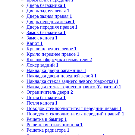
Дверь багажника
1
Дверь задняя левая
1
Дверь задняя правая
1
Дверь передняя левая
1
Дверь передняя правая
1
Замок багажника
1
Замок капота
1
Капот
1
Крыло переднее левое
1
Крыло переднее правое
1
Крышка форсунки омывателя
2
Локер задний
1
Накладка двери багажника
1
Накладка двери передней левой
1
Накладка стекла заднего левого (бархотка)
1
Накладка стекла заднего правого (бархотка)
1
Ограничитель двери
2
Петля багажника
1
Петля капота
1
Поводок стеклоочистителя передний левый
1
Поводок стеклоочистителя передний правый
1
Решетка в бампер
1
Решетка вентиляционная
1
Решетка радиатора
1