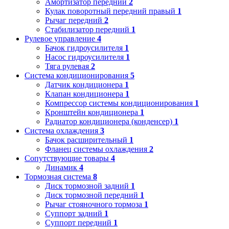
Амортизатор передний
2
Кулак поворотный передний правый
1
Рычаг передний
2
Стабилизатор передний
1
Рулевое управление
4
Бачок гидроусилителя
1
Насос гидроусилителя
1
Тяга рулевая
2
Система кондиционирования
5
Датчик кондиционера
1
Клапан кондиционера
1
Компрессор системы кондиционирования
1
Кронштейн кондиционера
1
Радиатор кондиционера (конденсер)
1
Система охлаждения
3
Бачок расширительный
1
Фланец системы охлаждения
2
Сопутствующие товары
4
Динамик
4
Тормозная система
8
Диск тормозной задний
1
Диск тормозной передний
1
Рычаг стояночного тормоза
1
Суппорт задний
1
Суппорт передний
1