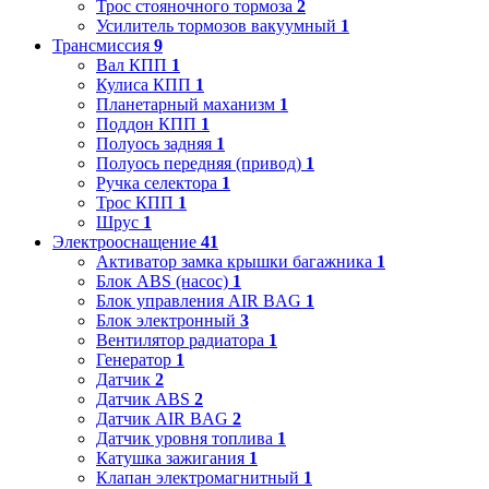
Трос стояночного тормоза
2
Усилитель тормозов вакуумный
1
Трансмиссия
9
Вал КПП
1
Кулиса КПП
1
Планетарный маханизм
1
Поддон КПП
1
Полуось задняя
1
Полуось передняя (привод)
1
Ручка селектора
1
Трос КПП
1
Шрус
1
Электрооснащение
41
Активатор замка крышки багажника
1
Блок ABS (насос)
1
Блок управления AIR BAG
1
Блок электронный
3
Вентилятор радиатора
1
Генератор
1
Датчик
2
Датчик ABS
2
Датчик AIR BAG
2
Датчик уровня топлива
1
Катушка зажигания
1
Клапан электромагнитный
1