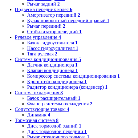
Рычаг задний
2
Подвеска передних колес
6
Амортизатор передний
2
Кулак поворотный передний правый
1
Рычаг передний
2
Стабилизатор передний
1
Рулевое управление
4
Бачок гидроусилителя
1
Насос гидроусилителя
1
Тяга рулевая
2
Система кондиционирования
5
Датчик кондиционера
1
Клапан кондиционера
1
Компрессор системы кондиционирования
1
Кронштейн кондиционера
1
Радиатор кондиционера (конденсер)
1
Система охлаждения
3
Бачок расширительный
1
Фланец системы охлаждения
2
Сопутствующие товары
4
Динамик
4
Тормозная система
8
Диск тормозной задний
1
Диск тормозной передний
1
Рычаг стояночного тормоза
1