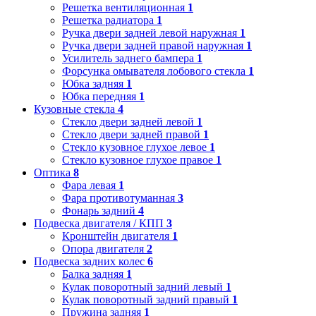
Решетка вентиляционная
1
Решетка радиатора
1
Ручка двери задней левой наружная
1
Ручка двери задней правой наружная
1
Усилитель заднего бампера
1
Форсунка омывателя лобового стекла
1
Юбка задняя
1
Юбка передняя
1
Кузовные стекла
4
Стекло двери задней левой
1
Стекло двери задней правой
1
Стекло кузовное глухое левое
1
Стекло кузовное глухое правое
1
Оптика
8
Фара левая
1
Фара противотуманная
3
Фонарь задний
4
Подвеска двигателя / КПП
3
Кронштейн двигателя
1
Опора двигателя
2
Подвеска задних колес
6
Балка задняя
1
Кулак поворотный задний левый
1
Кулак поворотный задний правый
1
Пружина задняя
1