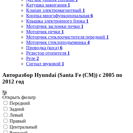
Катушка зажигания
1
Клапан электромагнитный
1
Кнопка многофункциональная
6
Крышка электронного блока
1
Моторчик заслонки печки
1
Моторчик печки
1
Моторчик стеклоочистителя передний
1
Моторчик стеклоподъемника
4
Проводка (коса)
6
Резистор отопителя
1
Реле
2
Сигнал звуковой
1
Авторазбор Hyundai (Santa Fe (CM)) с 2005 по
2012 год
Открыть фильтр
Передний
Задний
Левый
Правый
Центральный
Верхний