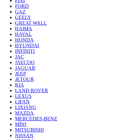
FIAT
FORD
GAZ
GEELY
GREAT WALL
HAIMA
HAVAL
HONDA
HYUNDAI
INFINITI
JAC
JAECOO
JAGUAR
JEEP
JETOUR
KIA
LAND ROVER
LEXUS
LIFAN
LIXIANG
MAZDA
MERCEDES-BENZ
MINI
MITSUBISHI
NISSAN