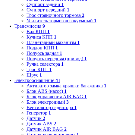
Суппорт задний
1
Суппорт передний
1
Трос стояночного тормоза
2
Усилитель тормозов вакуумный
1
Трансмиссия
9
Вал КПП
1
Кулиса КПП
1
Планетарный маханизм
1
Поддон КПП
1
Полуось задняя
1
Полуось передняя (привод)
1
Ручка селектора
1
Трос КПП
1
Шрус
1
Электрооснащение
41
Активатор замка крышки багажника
1
Блок ABS (насос)
1
Блок управления AIR BAG
1
Блок электронный
3
Вентилятор радиатора
1
Генератор
1
Датчик
2
Датчик ABS
2
Датчик AIR BAG
2
Датчик уровня топлива
1