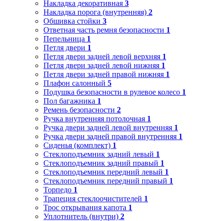
Накладка декоративная
3
Накладка порога (внутренняя)
2
Обшивка стойки
3
Ответная часть ремня безопасности
1
Пепельница
1
Петля двери
1
Петля двери задней левой верхняя
1
Петля двери задней левой нижняя
1
Петля двери задней правой нижняя
1
Плафон салонный
5
Подушка безопасности в рулевое колесо
1
Пол багажника
1
Ремень безопасности
2
Ручка внутренняя потолочная
1
Ручка двери задней левой внутренняя
1
Ручка двери задней правой внутренняя
1
Сиденья (комплект)
1
Стеклоподъемник задний левый
1
Стеклоподъемник задний правый
1
Стеклоподъемник передний левый
1
Стеклоподъемник передний правый
1
Торпедо
1
Трапеция стеклоочистителей
1
Трос открывания капота
1
Уплотнитель (внутри)
2