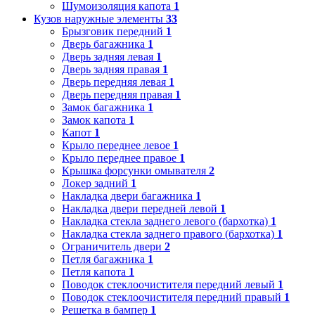
Шумоизоляция капота
1
Кузов наружные элементы
33
Брызговик передний
1
Дверь багажника
1
Дверь задняя левая
1
Дверь задняя правая
1
Дверь передняя левая
1
Дверь передняя правая
1
Замок багажника
1
Замок капота
1
Капот
1
Крыло переднее левое
1
Крыло переднее правое
1
Крышка форсунки омывателя
2
Локер задний
1
Накладка двери багажника
1
Накладка двери передней левой
1
Накладка стекла заднего левого (бархотка)
1
Накладка стекла заднего правого (бархотка)
1
Ограничитель двери
2
Петля багажника
1
Петля капота
1
Поводок стеклоочистителя передний левый
1
Поводок стеклоочистителя передний правый
1
Решетка в бампер
1