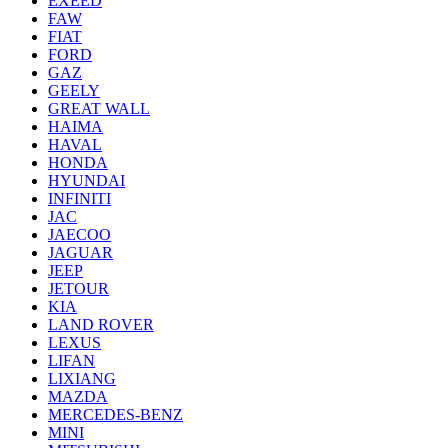
EXEED
FAW
FIAT
FORD
GAZ
GEELY
GREAT WALL
HAIMA
HAVAL
HONDA
HYUNDAI
INFINITI
JAC
JAECOO
JAGUAR
JEEP
JETOUR
KIA
LAND ROVER
LEXUS
LIFAN
LIXIANG
MAZDA
MERCEDES-BENZ
MINI