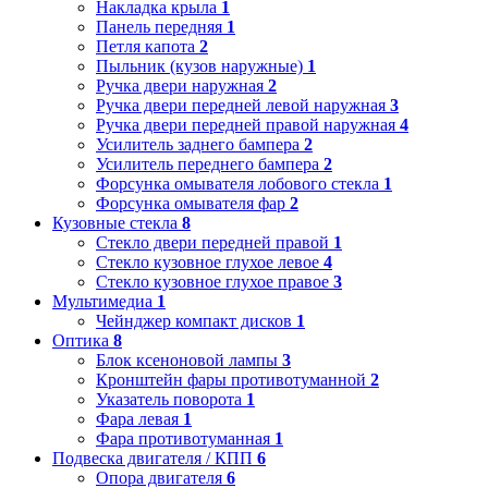
Накладка крыла
1
Панель передняя
1
Петля капота
2
Пыльник (кузов наружные)
1
Ручка двери наружная
2
Ручка двери передней левой наружная
3
Ручка двери передней правой наружная
4
Усилитель заднего бампера
2
Усилитель переднего бампера
2
Форсунка омывателя лобового стекла
1
Форсунка омывателя фар
2
Кузовные стекла
8
Стекло двери передней правой
1
Стекло кузовное глухое левое
4
Стекло кузовное глухое правое
3
Мультимедиа
1
Чейнджер компакт дисков
1
Оптика
8
Блок ксеноновой лампы
3
Кронштейн фары противотуманной
2
Указатель поворота
1
Фара левая
1
Фара противотуманная
1
Подвеска двигателя / КПП
6
Опора двигателя
6