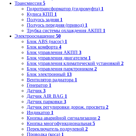
Трансмиссия
5
Гидротрансформатор (гидромуфта)
1
Кулиса КПП
1
Полуось задняя
1
Полуось передняя (привод)
1
Трубка системы охлаждения АКПП
1
Электрооснащение
50
Блок ABS (насос)
1
Блок комфорта
4
Блок управления АКПП
3
Блок управления двигателем
1
Блок управления климатической установкой
2
Блок управления парктроником
2
Блок электронный
13
Вентилятор радиатора
1
Генератор
1
Датчик
3
Датчик AIR BAG
1
Датчик парковки
3
Датчик регулировки дорож. просвета
2
Индикатор
1
Кнопка аварийной сигнализации
2
Кнопка многофункциональная
5
Переключатель подрулевой
2
Проводка (коса)
1