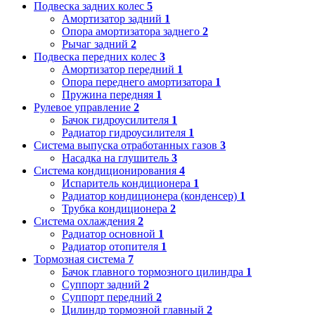
Подвеска задних колес
5
Амортизатор задний
1
Опора амортизатора заднего
2
Рычаг задний
2
Подвеска передних колес
3
Амортизатор передний
1
Опора переднего амортизатора
1
Пружина передняя
1
Рулевое управление
2
Бачок гидроусилителя
1
Радиатор гидроусилителя
1
Система выпуска отработанных газов
3
Насадка на глушитель
3
Система кондиционирования
4
Испаритель кондиционера
1
Радиатор кондиционера (конденсер)
1
Трубка кондиционера
2
Система охлаждения
2
Радиатор основной
1
Радиатор отопителя
1
Тормозная система
7
Бачок главного тормозного цилиндра
1
Суппорт задний
2
Суппорт передний
2
Цилиндр тормозной главный
2