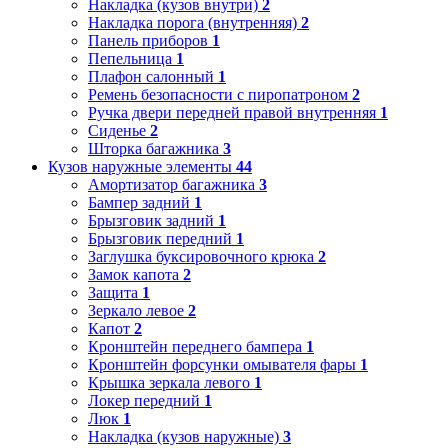
Накладка (кузов внутри)
2
Накладка порога (внутренняя)
2
Панель приборов
1
Пепельница
1
Плафон салонный
1
Ремень безопасности с пиропатроном
2
Ручка двери передней правой внутренняя
1
Сиденье
2
Шторка багажника
3
Кузов наружные элементы
44
Амортизатор багажника
3
Бампер задний
1
Брызговик задний
1
Брызговик передний
1
Заглушка буксировочного крюка
2
Замок капота
2
Защита
1
Зеркало левое
2
Капот
2
Кронштейн переднего бампера
1
Кронштейн форсунки омывателя фары
1
Крышка зеркала левого
1
Локер передний
1
Люк
1
Накладка (кузов наружные)
3