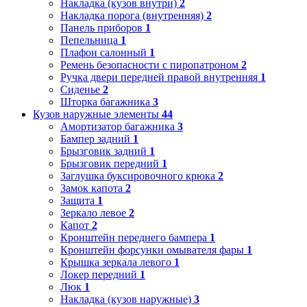
Накладка (кузов внутри)
2
Накладка порога (внутренняя)
2
Панель приборов
1
Пепельница
1
Плафон салонный
1
Ремень безопасности с пиропатроном
2
Ручка двери передней правой внутренняя
1
Сиденье
2
Шторка багажника
3
Кузов наружные элементы
44
Амортизатор багажника
3
Бампер задний
1
Брызговик задний
1
Брызговик передний
1
Заглушка буксировочного крюка
2
Замок капота
2
Защита
1
Зеркало левое
2
Капот
2
Кронштейн переднего бампера
1
Кронштейн форсунки омывателя фары
1
Крышка зеркала левого
1
Локер передний
1
Люк
1
Накладка (кузов наружные)
3