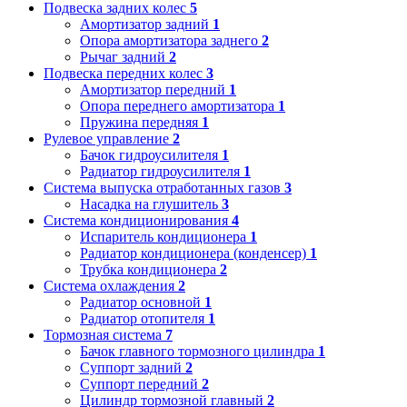
Подвеска задних колес
5
Амортизатор задний
1
Опора амортизатора заднего
2
Рычаг задний
2
Подвеска передних колес
3
Амортизатор передний
1
Опора переднего амортизатора
1
Пружина передняя
1
Рулевое управление
2
Бачок гидроусилителя
1
Радиатор гидроусилителя
1
Система выпуска отработанных газов
3
Насадка на глушитель
3
Система кондиционирования
4
Испаритель кондиционера
1
Радиатор кондиционера (конденсер)
1
Трубка кондиционера
2
Система охлаждения
2
Радиатор основной
1
Радиатор отопителя
1
Тормозная система
7
Бачок главного тормозного цилиндра
1
Суппорт задний
2
Суппорт передний
2
Цилиндр тормозной главный
2