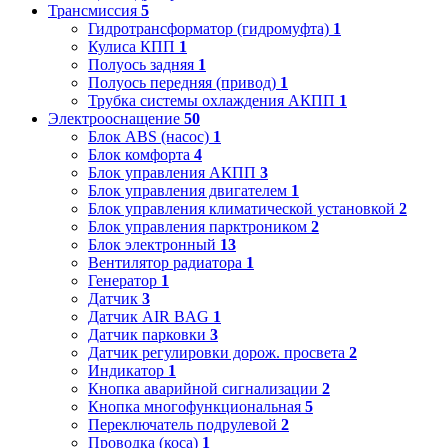
Трансмиссия
5
Гидротрансформатор (гидромуфта)
1
Кулиса КПП
1
Полуось задняя
1
Полуось передняя (привод)
1
Трубка системы охлаждения АКПП
1
Электрооснащение
50
Блок ABS (насос)
1
Блок комфорта
4
Блок управления АКПП
3
Блок управления двигателем
1
Блок управления климатической установкой
2
Блок управления парктроником
2
Блок электронный
13
Вентилятор радиатора
1
Генератор
1
Датчик
3
Датчик AIR BAG
1
Датчик парковки
3
Датчик регулировки дорож. просвета
2
Индикатор
1
Кнопка аварийной сигнализации
2
Кнопка многофункциональная
5
Переключатель подрулевой
2
Проводка (коса)
1