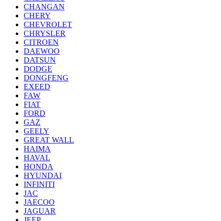
CHANGAN
CHERY
CHEVROLET
CHRYSLER
CITROEN
DAEWOO
DATSUN
DODGE
DONGFENG
EXEED
FAW
FIAT
FORD
GAZ
GEELY
GREAT WALL
HAIMA
HAVAL
HONDA
HYUNDAI
INFINITI
JAC
JAECOO
JAGUAR
JEEP