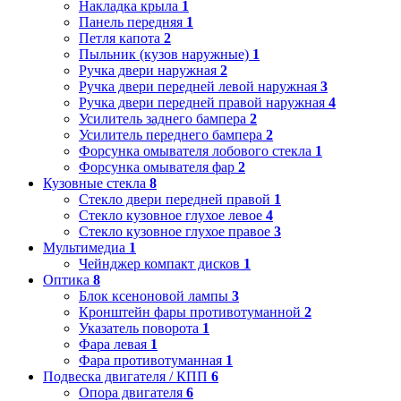
Накладка крыла
1
Панель передняя
1
Петля капота
2
Пыльник (кузов наружные)
1
Ручка двери наружная
2
Ручка двери передней левой наружная
3
Ручка двери передней правой наружная
4
Усилитель заднего бампера
2
Усилитель переднего бампера
2
Форсунка омывателя лобового стекла
1
Форсунка омывателя фар
2
Кузовные стекла
8
Стекло двери передней правой
1
Стекло кузовное глухое левое
4
Стекло кузовное глухое правое
3
Мультимедиа
1
Чейнджер компакт дисков
1
Оптика
8
Блок ксеноновой лампы
3
Кронштейн фары противотуманной
2
Указатель поворота
1
Фара левая
1
Фара противотуманная
1
Подвеска двигателя / КПП
6
Опора двигателя
6