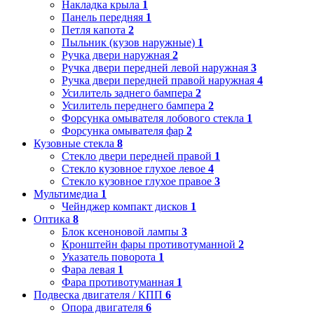
Накладка крыла
1
Панель передняя
1
Петля капота
2
Пыльник (кузов наружные)
1
Ручка двери наружная
2
Ручка двери передней левой наружная
3
Ручка двери передней правой наружная
4
Усилитель заднего бампера
2
Усилитель переднего бампера
2
Форсунка омывателя лобового стекла
1
Форсунка омывателя фар
2
Кузовные стекла
8
Стекло двери передней правой
1
Стекло кузовное глухое левое
4
Стекло кузовное глухое правое
3
Мультимедиа
1
Чейнджер компакт дисков
1
Оптика
8
Блок ксеноновой лампы
3
Кронштейн фары противотуманной
2
Указатель поворота
1
Фара левая
1
Фара противотуманная
1
Подвеска двигателя / КПП
6
Опора двигателя
6