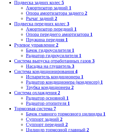
Подвеска задних колес
5
Амортизатор задний
1
Опора амортизатора заднего
2
Рычаг задний
2
Подвеска передних колес
3
Амортизатор передний
1
Опора переднего амортизатора
1
Пружина передняя
1
Рулевое управление
2
Бачок гидроусилителя
1
Радиатор гидроусилителя
1
Система выпуска отработанных газов
3
Насадка на глушитель
3
Система кондиционирования
4
Испаритель кондиционера
1
Радиатор кондиционера (конденсер)
1
Трубка кондиционера
2
Система охлаждения
2
Радиатор основной
1
Радиатор отопителя
1
Тормозная система
7
Бачок главного тормозного цилиндра
1
Суппорт задний
2
Суппорт передний
2
Цилиндр тормозной главный
2