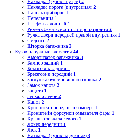
Накладка (кузов внутри)
2
Накладка порога (внутренняя)
2
Панель приборов
1
Пепельница
1
Плафон салонный
1
Ремень безопасности с пиропатроном
2
Ручка двери передней правой внутренняя
1
Сиденье
2
Шторка багажника
3
Кузов наружные элементы
44
Амортизатор багажника
3
Бампер задний
1
Брызговик задний
1
Брызговик передний
1
Заглушка буксировочного крюка
2
Замок капота
2
Защита
1
Зеркало левое
2
Капот
2
Кронштейн переднего бампера
1
Кронштейн форсунки омывателя фары
1
Крышка зеркала левого
1
Локер передний
1
Люк
1
Накладка (кузов наружные)
3