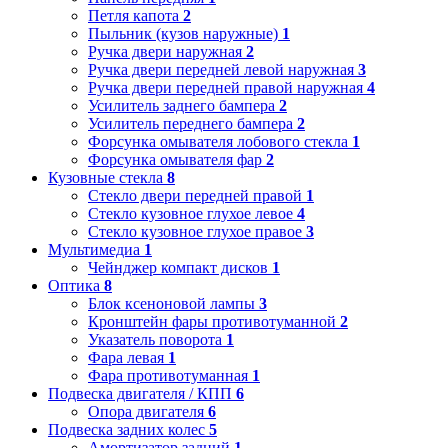
Петля капота
2
Пыльник (кузов наружные)
1
Ручка двери наружная
2
Ручка двери передней левой наружная
3
Ручка двери передней правой наружная
4
Усилитель заднего бампера
2
Усилитель переднего бампера
2
Форсунка омывателя лобового стекла
1
Форсунка омывателя фар
2
Кузовные стекла
8
Стекло двери передней правой
1
Стекло кузовное глухое левое
4
Стекло кузовное глухое правое
3
Мультимедиа
1
Чейнджер компакт дисков
1
Оптика
8
Блок ксеноновой лампы
3
Кронштейн фары противотуманной
2
Указатель поворота
1
Фара левая
1
Фара противотуманная
1
Подвеска двигателя / КПП
6
Опора двигателя
6
Подвеска задних колес
5
Амортизатор задний
1