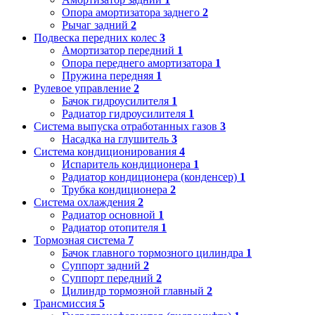
Опора амортизатора заднего
2
Рычаг задний
2
Подвеска передних колес
3
Амортизатор передний
1
Опора переднего амортизатора
1
Пружина передняя
1
Рулевое управление
2
Бачок гидроусилителя
1
Радиатор гидроусилителя
1
Система выпуска отработанных газов
3
Насадка на глушитель
3
Система кондиционирования
4
Испаритель кондиционера
1
Радиатор кондиционера (конденсер)
1
Трубка кондиционера
2
Система охлаждения
2
Радиатор основной
1
Радиатор отопителя
1
Тормозная система
7
Бачок главного тормозного цилиндра
1
Суппорт задний
2
Суппорт передний
2
Цилиндр тормозной главный
2
Трансмиссия
5