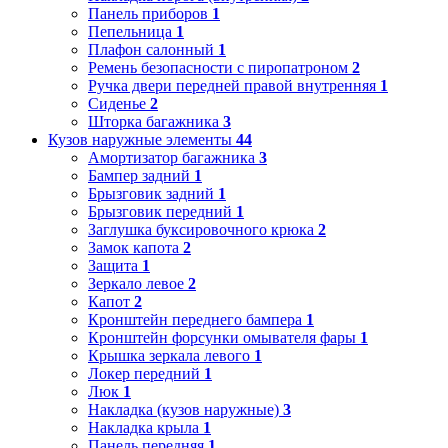
Панель приборов
1
Пепельница
1
Плафон салонный
1
Ремень безопасности с пиропатроном
2
Ручка двери передней правой внутренняя
1
Сиденье
2
Шторка багажника
3
Кузов наружные элементы
44
Амортизатор багажника
3
Бампер задний
1
Брызговик задний
1
Брызговик передний
1
Заглушка буксировочного крюка
2
Замок капота
2
Защита
1
Зеркало левое
2
Капот
2
Кронштейн переднего бампера
1
Кронштейн форсунки омывателя фары
1
Крышка зеркала левого
1
Локер передний
1
Люк
1
Накладка (кузов наружные)
3
Накладка крыла
1
Панель передняя
1