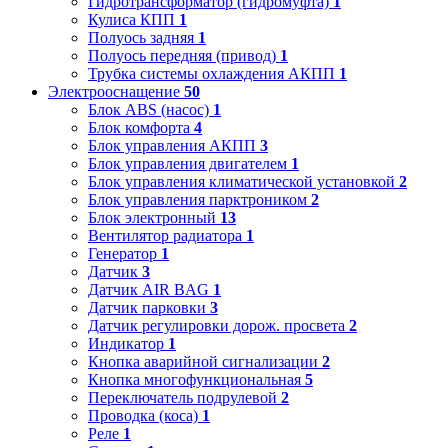
Гидротрансформатор (гидромуфта)
1
Кулиса КПП
1
Полуось задняя
1
Полуось передняя (привод)
1
Трубка системы охлаждения АКПП
1
Электрооснащение
50
Блок ABS (насос)
1
Блок комфорта
4
Блок управления АКПП
3
Блок управления двигателем
1
Блок управления климатической установкой
2
Блок управления парктроником
2
Блок электронный
13
Вентилятор радиатора
1
Генератор
1
Датчик
3
Датчик AIR BAG
1
Датчик парковки
3
Датчик регулировки дорож. просвета
2
Индикатор
1
Кнопка аварийной сигнализации
2
Кнопка многофункциональная
5
Переключатель подрулевой
2
Проводка (коса)
1
Реле
1