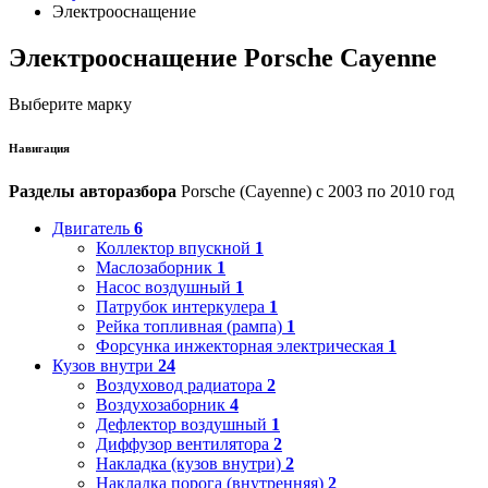
Электрооснащение
Электрооснащение Porsche Cayenne
Выберите марку
Навигация
Разделы авторазбора
Porsche (Cayenne) с 2003 по 2010 год
Двигатель
6
Коллектор впускной
1
Маслозаборник
1
Насос воздушный
1
Патрубок интеркулера
1
Рейка топливная (рампа)
1
Форсунка инжекторная электрическая
1
Кузов внутри
24
Воздуховод радиатора
2
Воздухозаборник
4
Дефлектор воздушный
1
Диффузор вентилятора
2
Накладка (кузов внутри)
2
Накладка порога (внутренняя)
2