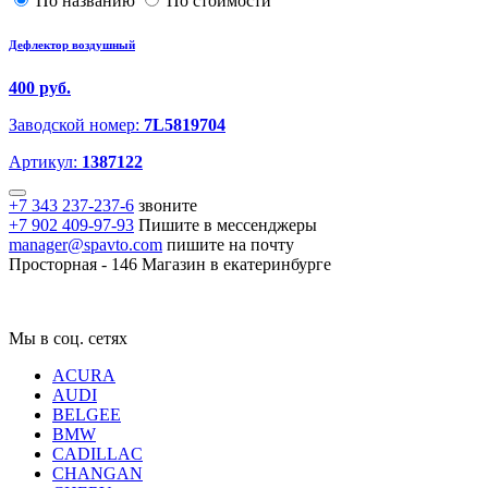
По названию
По стоимости
Дефлектор воздушный
400 руб.
Заводской номер:
7L5819704
Артикул:
1387122
+7 343 237-237-6
звоните
+7 902 409-97-93
Пишите в мессенджеры
manager@spavto.com
пишите на почту
Просторная - 146
Магазин в екатеринбурге
Мы в соц. сетях
ACURA
AUDI
BELGEE
BMW
CADILLAC
CHANGAN