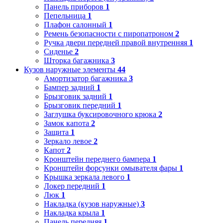
Панель приборов
1
Пепельница
1
Плафон салонный
1
Ремень безопасности с пиропатроном
2
Ручка двери передней правой внутренняя
1
Сиденье
2
Шторка багажника
3
Кузов наружные элементы
44
Амортизатор багажника
3
Бампер задний
1
Брызговик задний
1
Брызговик передний
1
Заглушка буксировочного крюка
2
Замок капота
2
Защита
1
Зеркало левое
2
Капот
2
Кронштейн переднего бампера
1
Кронштейн форсунки омывателя фары
1
Крышка зеркала левого
1
Локер передний
1
Люк
1
Накладка (кузов наружные)
3
Накладка крыла
1
Панель передняя
1