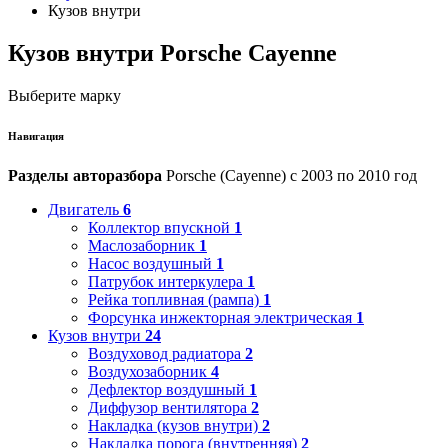
Кузов внутри
Кузов внутри Porsche Cayenne
Выберите марку
Навигация
Разделы авторазбора
Porsche (Cayenne) с 2003 по 2010 год
Двигатель
6
Коллектор впускной
1
Маслозаборник
1
Насос воздушный
1
Патрубок интеркулера
1
Рейка топливная (рампа)
1
Форсунка инжекторная электрическая
1
Кузов внутри
24
Воздуховод радиатора
2
Воздухозаборник
4
Дефлектор воздушный
1
Диффузор вентилятора
2
Накладка (кузов внутри)
2
Накладка порога (внутренняя)
2