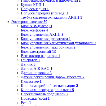
Гидротрансформатор (гидромуфта)
1
Кулиса КПП
1
Полуось задняя
1
Полуось передняя (привод)
1
Трубка системы охлаждения АКПП
1
Электрооснащение
50
Блок ABS (насос)
1
Блок комфорта
4
Блок управления АКПП
3
Блок управления двигателем
1
Блок управления климатической установкой
2
Блок управления парктроником
2
Блок электронный
13
Вентилятор радиатора
1
Генератор
1
Датчик
3
Датчик AIR BAG
1
Датчик парковки
3
Датчик регулировки дорож. просвета
2
Индикатор
1
Кнопка аварийной сигнализации
2
Кнопка многофункциональная
5
Переключатель подрулевой
2
Проводка (коса)
1
Реле
1