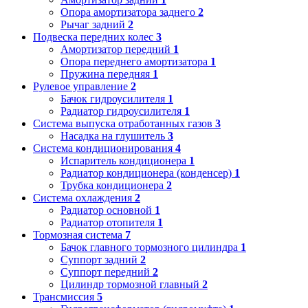
Опора амортизатора заднего
2
Рычаг задний
2
Подвеска передних колес
3
Амортизатор передний
1
Опора переднего амортизатора
1
Пружина передняя
1
Рулевое управление
2
Бачок гидроусилителя
1
Радиатор гидроусилителя
1
Система выпуска отработанных газов
3
Насадка на глушитель
3
Система кондиционирования
4
Испаритель кондиционера
1
Радиатор кондиционера (конденсер)
1
Трубка кондиционера
2
Система охлаждения
2
Радиатор основной
1
Радиатор отопителя
1
Тормозная система
7
Бачок главного тормозного цилиндра
1
Суппорт задний
2
Суппорт передний
2
Цилиндр тормозной главный
2
Трансмиссия
5