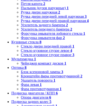
Петля капота
2
Пыльник (кузов наружные)
1
Ручка двери наружная
2
Ручка двери передней левой наружная
3
Ручка двери передней правой наружная
4
Усилитель заднего бампера
2
Усилитель переднего бампера
2
Форсунка омывателя лобового стекла
1
Форсунка омывателя фар
2
Кузовные стекла
8
Стекло двери передней правой
1
Стекло кузовное глухое левое
4
Стекло кузовное глухое правое
3
Мультимедиа
1
Чейнджер компакт дисков
1
Оптика
8
Блок ксеноновой лампы
3
Кронштейн фары противотуманной
2
Указатель поворота
1
Фара левая
1
Фара противотуманная
1
Подвеска двигателя / КПП
6
Опора двигателя
6
Подвеска задних колес
5
Амортизатор задний
1