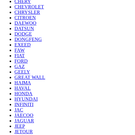
CHERY
CHEVROLET
CHRYSLER
CITROEN
DAEWOO
DATSUN
DODGE
DONGFENG
EXEED
FAW
FIAT
FORD
GAZ
GEELY
GREAT WALL
HAIMA
HAVAL
HONDA
HYUNDAI
INFINITI
JAC
JAECOO
JAGUAR
JEEP
JETOUR