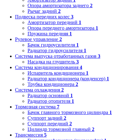
Опора амортизатора заднего
2
Рычаг задний
2
Подвеска передних колес
3
Амортизатор передний
1
Опора переднего амортизатора
1
Пружина передняя
1
Рулевое управление
2
Бачок гидроусилителя
1
Радиатор гидроусилителя
1
Система выпуска отработанных газов
3
Насадка на глушитель
3
Система кондиционирования
4
Испаритель кондиционера
1
Радиатор кондиционера (конденсер)
1
Трубка кондиционера
2
Система охлаждения
2
Радиатор основной
1
Радиатор отопителя
1
Тормозная система
7
Бачок главного тормозного цилиндра
1
Суппорт задний
2
Суппорт передний
2
Цилиндр тормозной главный
2
Трансмиссия
5