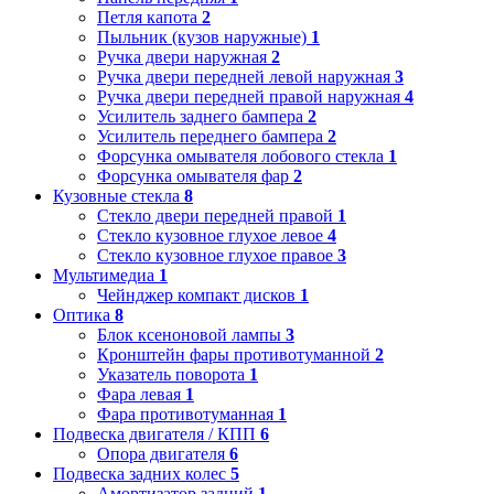
Петля капота
2
Пыльник (кузов наружные)
1
Ручка двери наружная
2
Ручка двери передней левой наружная
3
Ручка двери передней правой наружная
4
Усилитель заднего бампера
2
Усилитель переднего бампера
2
Форсунка омывателя лобового стекла
1
Форсунка омывателя фар
2
Кузовные стекла
8
Стекло двери передней правой
1
Стекло кузовное глухое левое
4
Стекло кузовное глухое правое
3
Мультимедиа
1
Чейнджер компакт дисков
1
Оптика
8
Блок ксеноновой лампы
3
Кронштейн фары противотуманной
2
Указатель поворота
1
Фара левая
1
Фара противотуманная
1
Подвеска двигателя / КПП
6
Опора двигателя
6
Подвеска задних колес
5
Амортизатор задний
1