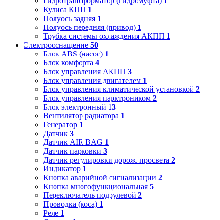
Гидротрансформатор (гидромуфта)
1
Кулиса КПП
1
Полуось задняя
1
Полуось передняя (привод)
1
Трубка системы охлаждения АКПП
1
Электрооснащение
50
Блок ABS (насос)
1
Блок комфорта
4
Блок управления АКПП
3
Блок управления двигателем
1
Блок управления климатической установкой
2
Блок управления парктроником
2
Блок электронный
13
Вентилятор радиатора
1
Генератор
1
Датчик
3
Датчик AIR BAG
1
Датчик парковки
3
Датчик регулировки дорож. просвета
2
Индикатор
1
Кнопка аварийной сигнализации
2
Кнопка многофункциональная
5
Переключатель подрулевой
2
Проводка (коса)
1
Реле
1