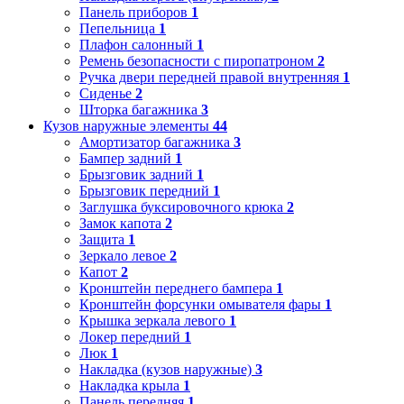
Панель приборов
1
Пепельница
1
Плафон салонный
1
Ремень безопасности с пиропатроном
2
Ручка двери передней правой внутренняя
1
Сиденье
2
Шторка багажника
3
Кузов наружные элементы
44
Амортизатор багажника
3
Бампер задний
1
Брызговик задний
1
Брызговик передний
1
Заглушка буксировочного крюка
2
Замок капота
2
Защита
1
Зеркало левое
2
Капот
2
Кронштейн переднего бампера
1
Кронштейн форсунки омывателя фары
1
Крышка зеркала левого
1
Локер передний
1
Люк
1
Накладка (кузов наружные)
3
Накладка крыла
1
Панель передняя
1