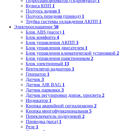
Гидротрансформатор (гидромуфта)
1
Кулиса КПП
1
Полуось задняя
1
Полуось передняя (привод)
1
Трубка системы охлаждения АКПП
1
Электрооснащение
50
Блок ABS (насос)
1
Блок комфорта
4
Блок управления АКПП
3
Блок управления двигателем
1
Блок управления климатической установкой
2
Блок управления парктроником
2
Блок электронный
13
Вентилятор радиатора
1
Генератор
1
Датчик
3
Датчик AIR BAG
1
Датчик парковки
3
Датчик регулировки дорож. просвета
2
Индикатор
1
Кнопка аварийной сигнализации
2
Кнопка многофункциональная
5
Переключатель подрулевой
2
Проводка (коса)
1
Реле
1