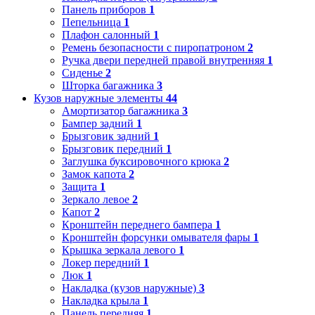
Панель приборов
1
Пепельница
1
Плафон салонный
1
Ремень безопасности с пиропатроном
2
Ручка двери передней правой внутренняя
1
Сиденье
2
Шторка багажника
3
Кузов наружные элементы
44
Амортизатор багажника
3
Бампер задний
1
Брызговик задний
1
Брызговик передний
1
Заглушка буксировочного крюка
2
Замок капота
2
Защита
1
Зеркало левое
2
Капот
2
Кронштейн переднего бампера
1
Кронштейн форсунки омывателя фары
1
Крышка зеркала левого
1
Локер передний
1
Люк
1
Накладка (кузов наружные)
3
Накладка крыла
1
Панель передняя
1