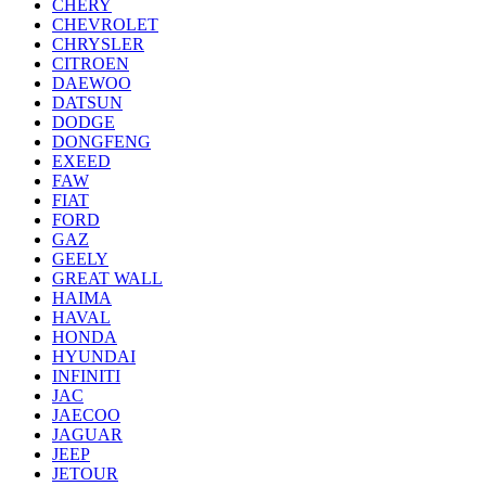
CHERY
CHEVROLET
CHRYSLER
CITROEN
DAEWOO
DATSUN
DODGE
DONGFENG
EXEED
FAW
FIAT
FORD
GAZ
GEELY
GREAT WALL
HAIMA
HAVAL
HONDA
HYUNDAI
INFINITI
JAC
JAECOO
JAGUAR
JEEP
JETOUR