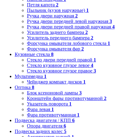
Петля капота
2
Пыльник (кузов наружные)
1
Ручка двери наружная
2
Ручка двери передней левой наружная
3
Ручка двери передней правой наружная
4
Усилитель заднего бампера
2
Усилитель переднего бампера
2
Форсунка омывателя лобового стекла
1
Форсунка омывателя фар
2
Кузовные стекла
8
Стекло двери передней правой
1
Стекло кузовное глухое левое
4
Стекло кузовное глухое правое
3
Мультимедиа
1
Чейнджер компакт дисков
1
Оптика
8
Блок ксеноновой лампы
3
Кронштейн фары противотуманной
2
Указатель поворота
1
Фара левая
1
Фара противотуманная
1
Подвеска двигателя / КПП
6
Опора двигателя
6
Подвеска задних колес
5
Амортизатор задний
1