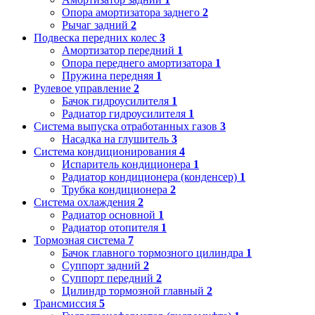
Опора амортизатора заднего
2
Рычаг задний
2
Подвеска передних колес
3
Амортизатор передний
1
Опора переднего амортизатора
1
Пружина передняя
1
Рулевое управление
2
Бачок гидроусилителя
1
Радиатор гидроусилителя
1
Система выпуска отработанных газов
3
Насадка на глушитель
3
Система кондиционирования
4
Испаритель кондиционера
1
Радиатор кондиционера (конденсер)
1
Трубка кондиционера
2
Система охлаждения
2
Радиатор основной
1
Радиатор отопителя
1
Тормозная система
7
Бачок главного тормозного цилиндра
1
Суппорт задний
2
Суппорт передний
2
Цилиндр тормозной главный
2
Трансмиссия
5