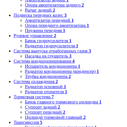
Опора амортизатора заднего
2
Рычаг задний
2
Подвеска передних колес
3
Амортизатор передний
1
Опора переднего амортизатора
1
Пружина передняя
1
Рулевое управление
2
Бачок гидроусилителя
1
Радиатор гидроусилителя
1
Система выпуска отработанных газов
3
Насадка на глушитель
3
Система кондиционирования
4
Испаритель кондиционера
1
Радиатор кондиционера (конденсер)
1
Трубка кондиционера
2
Система охлаждения
2
Радиатор основной
1
Радиатор отопителя
1
Тормозная система
7
Бачок главного тормозного цилиндра
1
Суппорт задний
2
Суппорт передний
2
Цилиндр тормозной главный
2
Трансмиссия
5