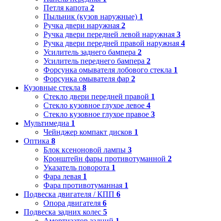
Петля капота
2
Пыльник (кузов наружные)
1
Ручка двери наружная
2
Ручка двери передней левой наружная
3
Ручка двери передней правой наружная
4
Усилитель заднего бампера
2
Усилитель переднего бампера
2
Форсунка омывателя лобового стекла
1
Форсунка омывателя фар
2
Кузовные стекла
8
Стекло двери передней правой
1
Стекло кузовное глухое левое
4
Стекло кузовное глухое правое
3
Мультимедиа
1
Чейнджер компакт дисков
1
Оптика
8
Блок ксеноновой лампы
3
Кронштейн фары противотуманной
2
Указатель поворота
1
Фара левая
1
Фара противотуманная
1
Подвеска двигателя / КПП
6
Опора двигателя
6
Подвеска задних колес
5
Амортизатор задний
1