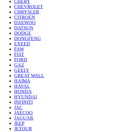
CHERY
CHEVROLET
CHRYSLER
CITROEN
DAEWOO
DATSUN
DODGE
DONGFENG
EXEED
FAW
FIAT
FORD
GAZ
GEELY
GREAT WALL
HAIMA
HAVAL
HONDA
HYUNDAI
INFINITI
JAC
JAECOO
JAGUAR
JEEP
JETOUR