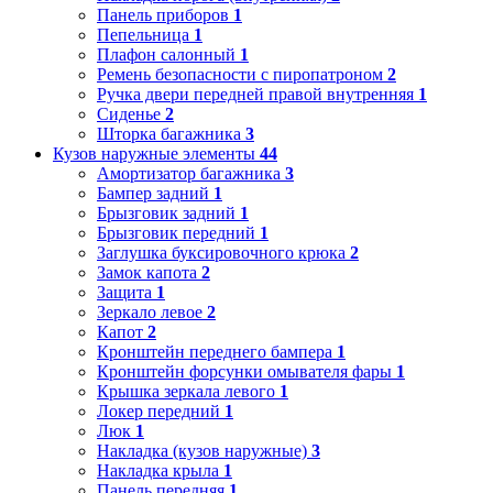
Панель приборов
1
Пепельница
1
Плафон салонный
1
Ремень безопасности с пиропатроном
2
Ручка двери передней правой внутренняя
1
Сиденье
2
Шторка багажника
3
Кузов наружные элементы
44
Амортизатор багажника
3
Бампер задний
1
Брызговик задний
1
Брызговик передний
1
Заглушка буксировочного крюка
2
Замок капота
2
Защита
1
Зеркало левое
2
Капот
2
Кронштейн переднего бампера
1
Кронштейн форсунки омывателя фары
1
Крышка зеркала левого
1
Локер передний
1
Люк
1
Накладка (кузов наружные)
3
Накладка крыла
1
Панель передняя
1