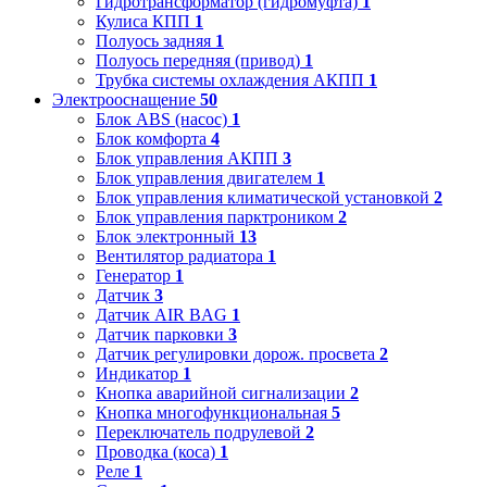
Гидротрансформатор (гидромуфта)
1
Кулиса КПП
1
Полуось задняя
1
Полуось передняя (привод)
1
Трубка системы охлаждения АКПП
1
Электрооснащение
50
Блок ABS (насос)
1
Блок комфорта
4
Блок управления АКПП
3
Блок управления двигателем
1
Блок управления климатической установкой
2
Блок управления парктроником
2
Блок электронный
13
Вентилятор радиатора
1
Генератор
1
Датчик
3
Датчик AIR BAG
1
Датчик парковки
3
Датчик регулировки дорож. просвета
2
Индикатор
1
Кнопка аварийной сигнализации
2
Кнопка многофункциональная
5
Переключатель подрулевой
2
Проводка (коса)
1
Реле
1