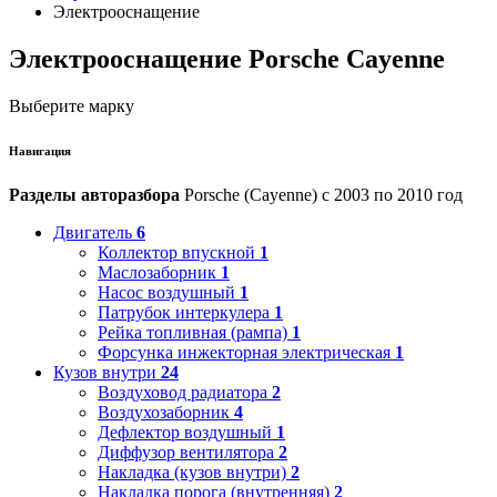
Электрооснащение
Электрооснащение Porsche Cayenne
Выберите марку
Навигация
Разделы авторазбора
Porsche (Cayenne) с 2003 по 2010 год
Двигатель
6
Коллектор впускной
1
Маслозаборник
1
Насос воздушный
1
Патрубок интеркулера
1
Рейка топливная (рампа)
1
Форсунка инжекторная электрическая
1
Кузов внутри
24
Воздуховод радиатора
2
Воздухозаборник
4
Дефлектор воздушный
1
Диффузор вентилятора
2
Накладка (кузов внутри)
2
Накладка порога (внутренняя)
2